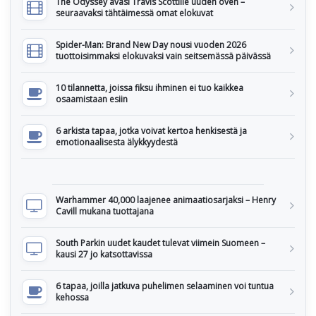
The Odyssey avasi Travis Scottille uuden oven –
seuraavaksi tähtäimessä omat elokuvat
Spider-Man: Brand New Day nousi vuoden 2026
tuottoisimmaksi elokuvaksi vain seitsemässä päivässä
10 tilannetta, joissa fiksu ihminen ei tuo kaikkea
osaamistaan esiin
6 arkista tapaa, jotka voivat kertoa henkisestä ja
emotionaalisesta älykkyydestä
Warhammer 40,000 laajenee animaatiosarjaksi – Henry
Cavill mukana tuottajana
South Parkin uudet kaudet tulevat viimein Suomeen –
kausi 27 jo katsottavissa
6 tapaa, joilla jatkuva puhelimen selaaminen voi tuntua
kehossa