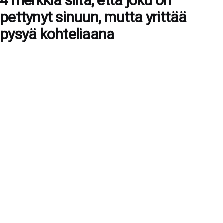
4 merkkiä siitä, että joku on
pettynyt sinuun, mutta yrittää
pysyä kohteliaana