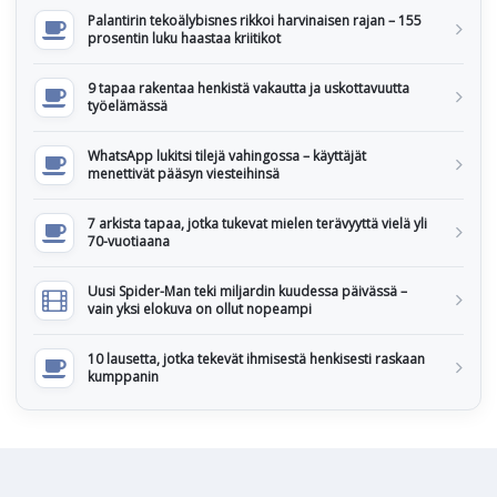
Palantirin tekoälybisnes rikkoi harvinaisen rajan – 155
prosentin luku haastaa kriitikot
9 tapaa rakentaa henkistä vakautta ja uskottavuutta
työelämässä
WhatsApp lukitsi tilejä vahingossa – käyttäjät
menettivät pääsyn viesteihinsä
7 arkista tapaa, jotka tukevat mielen terävyyttä vielä yli
70-vuotiaana
Uusi Spider-Man teki miljardin kuudessa päivässä –
vain yksi elokuva on ollut nopeampi
10 lausetta, jotka tekevät ihmisestä henkisesti raskaan
kumppanin