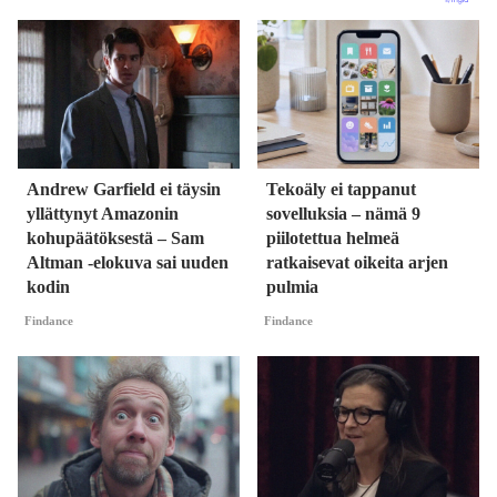
Andrew Garfield ei täysin
Tekoäly ei tappanut
yllättynyt Amazonin
sovelluksia – nämä 9
kohupäätöksestä – Sam
piilotettua helmeä
Altman -elokuva sai uuden
ratkaisevat oikeita arjen
kodin
pulmia
Findance
Findance