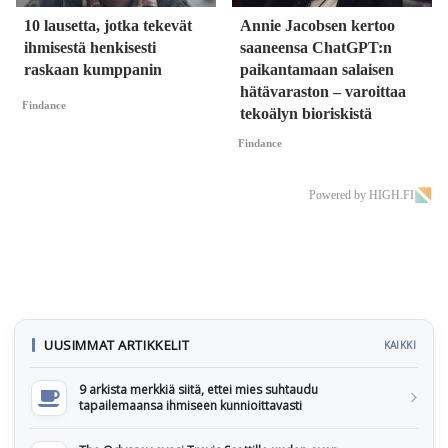
10 lausetta, jotka tekevät
Annie Jacobsen kertoo
ihmisestä henkisesti
saaneensa ChatGPT:n
raskaan kumppanin
paikantamaan salaisen
hätävaraston – varoittaa
Findance
tekoälyn bioriskistä
Findance
Powered by HIGH.FI
UUSIMMAT ARTIKKELIT
KAIKKI
9 arkista merkkiä siitä, ettei mies suhtaudu
tapailemaansa ihmiseen kunnioittavasti