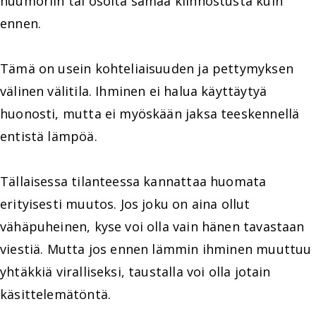
huumoriin tai osoita samaa kiinnostusta kuin
ennen.
Tämä on usein kohteliaisuuden ja pettymyksen
välinen välitila. Ihminen ei halua käyttäytyä
huonosti, mutta ei myöskään jaksa teeskennellä
entistä lämpöä.
Tällaisessa tilanteessa kannattaa huomata
erityisesti muutos. Jos joku on aina ollut
vähäpuheinen, kyse voi olla vain hänen tavastaan
viestiä. Mutta jos ennen lämmin ihminen muuttuu
yhtäkkiä viralliseksi, taustalla voi olla jotain
käsittelemätöntä.