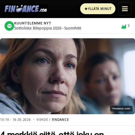
✦
YLLÄTÄ MINUT
KUUNTELEMME NYT
Soittolista: Bilepoppia 2026 - Suomihitit
Findance.com
15:10 - 16.05.2026
VIIHDE /
FINDANCE