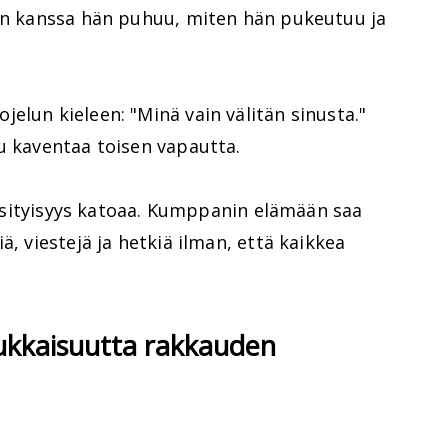
nen kanssa hän puhuu, miten hän pukeutuu ja
elun kieleen: "Minä vain välitän sinusta."
u kaventaa toisen vapautta.
 yksityisyys katoaa. Kumppanin elämään saa
ä, viestejä ja hetkiä ilman, että kaikkea
ukkaisuutta rakkauden