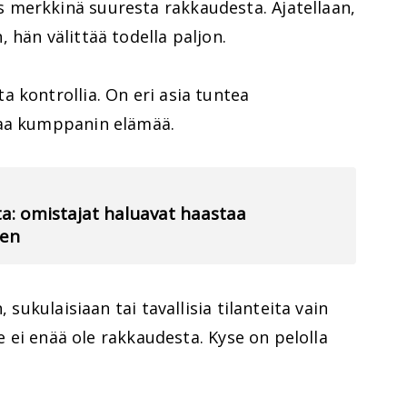
 merkkinä suuresta rakkaudesta. Ajatellaan,
 hän välittää todella paljon.
 kontrollia. On eri asia tuntea
taa kumppanin elämää.
a: omistajat haluavat haastaa
men
 sukulaisiaan tai tavallisia tilanteita vain
se ei enää ole rakkaudesta. Kyse on pelolla