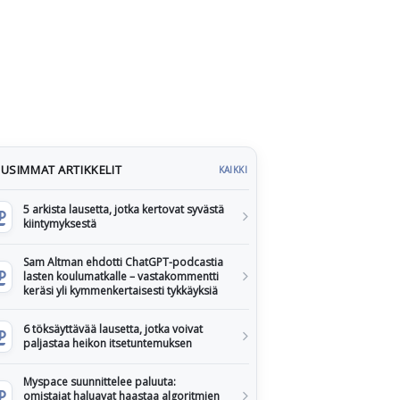
USIMMAT ARTIKKELIT
KAIKKI
5 arkista lausetta, jotka kertovat syvästä
kiintymyksestä
Sam Altman ehdotti ChatGPT-podcastia
lasten koulumatkalle – vastakommentti
keräsi yli kymmenkertaisesti tykkäyksiä
6 töksäyttävää lausetta, jotka voivat
paljastaa heikon itsetuntemuksen
Myspace suunnittelee paluuta:
omistajat haluavat haastaa algoritmien