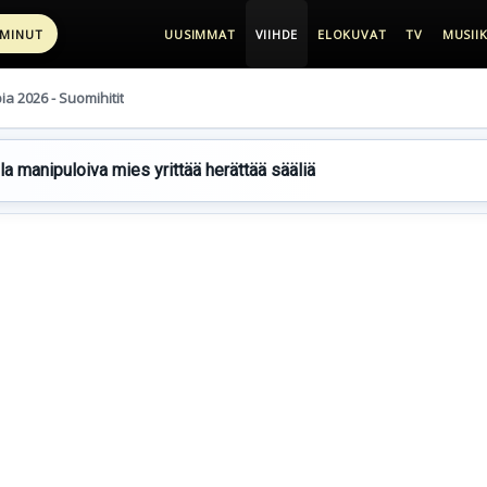
 MINUT
UUSIMMAT
VIIHDE
ELOKUVAT
TV
MUSIIK
pia 2026 - Suomihitit
lla manipuloiva mies yrittää herättää sääliä