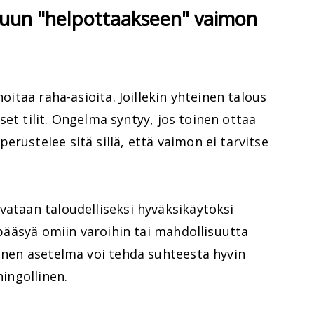
ltuun "helpottaakseen" vaimon
hoitaa raha-asioita. Joillekin yhteinen talous
liset tilit. Ongelma syntyy, jos toinen ottaa
rustelee sitä sillä, että vaimon ei tarvitse
vataan taloudelliseksi hyväksikäytöksi
a pääsyä omiin varoihin tai mahdollisuutta
ainen asetelma voi tehdä suhteesta hyvin
hingollinen.