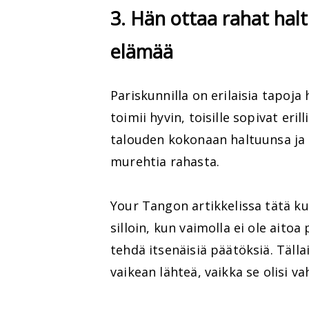
3. Hän ottaa rahat ha
elämää
Pariskunnilla on erilaisia tapoja 
toimii hyvin, toisille sopivat eril
talouden kokonaan haltuunsa ja pe
murehtia rahasta.
Your Tangon artikkelissa tätä ku
silloin, kun vaimolla ei ole aito
tehdä itsenäisiä päätöksiä. Täll
vaikean lähteä, vaikka se olisi va