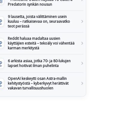
Predatorin synkän nousun
9 lausetta, joista välittäminen usein
kuuluu – ratkaisevaa on, seuraavatko
teot perässä
Reddit haluaa madaltaa uusien
käyttäjien esteitä – tekoäly voi vähentää
karman merkitystä
6 arkista asiaa, jotka 70- ja 80-lukujen
lapset hoitivat ilman puhelinta
OpenAI keskeytti osan Astra-mallin
kehitystyöstä – kyberkyvyt herättivät
vakavan turvallisuushuolen