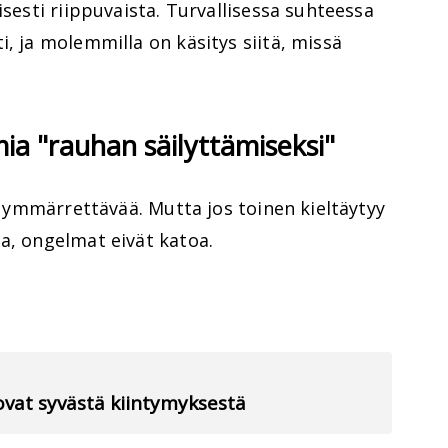
isesti riippuvaista. Turvallisessa suhteessa
i, ja molemmilla on käsitys siitä, missä
ia "rauhan säilyttämiseksi"
on ymmärrettävää. Mutta jos toinen kieltäytyy
a, ongelmat eivät katoa.
tovat syvästä kiintymyksestä