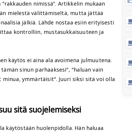
 "rakkauden nimissä". Artikkelin mukaan
jän mielestä välittämiseltä, mutta jättää
alisia jälkiä. Lähde nostaa esiin erityisesti
ittaa kontrolliin, mustasukkaisuuteen ja
nen käytös ei aina ala avoimena julmuutena.
en tämän sinun parhaaksesi", "haluan vain
t minua, ymmärtäisit". Juuri siksi sitä voi olla
suu sitä suojelemiseksi
lla käytöstään huolenpidolla. Hän haluaa