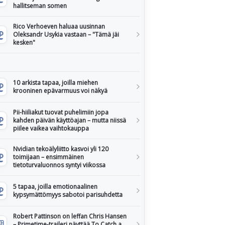
hallitseman somen
Rico Verhoeven haluaa uusinnan
Oleksandr Usykia vastaan – "Tämä jäi
kesken"
10 arkista tapaa, joilla miehen
krooninen epävarmuus voi näkyä
Pii-hiiliakut tuovat puhelimiin jopa
kahden päivän käyttöajan – mutta niissä
piilee vaikea vaihtokauppa
Nvidian tekoälyliitto kasvoi yli 120
toimijaan – ensimmäinen
tietoturvaluonnos syntyi viikossa
5 tapaa, joilla emotionaalinen
kypsymättömyys sabotoi parisuhdetta
Robert Pattinson on leffan Chris Hansen
– Primetime-traileri näyttää To Catch a