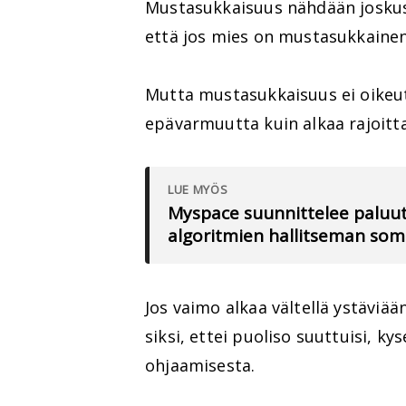
Mustasukkaisuus nähdään joskus
että jos mies on mustasukkainen,
Mutta mustasukkaisuus ei oikeuta
epävarmuutta kuin alkaa rajoit
LUE MYÖS
Myspace suunnittelee paluut
algoritmien hallitseman so
Jos vaimo alkaa vältellä ystäviään,
siksi, ettei puoliso suuttuisi, ky
ohjaamisesta.