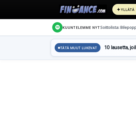
✦
YLLÄTÄ
Soittolista: Bilepop
KUUNTELEMME NYT
10 lausetta, joi
TÄTÄ MUUT LUKEVAT