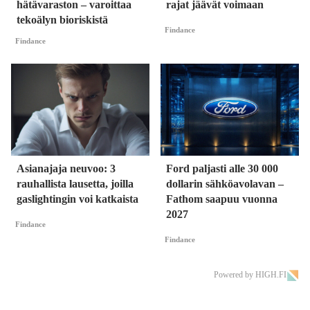
hätävaraston – varoittaa
rajat jäävät voimaan
tekoälyn bioriskistä
Findance
Findance
Asianajaja neuvoo: 3
Ford paljasti alle 30 000
rauhallista lausetta, joilla
dollarin sähköavolavan –
gaslightingin voi katkaista
Fathom saapuu vuonna
2027
Findance
Findance
Powered by HIGH.FI