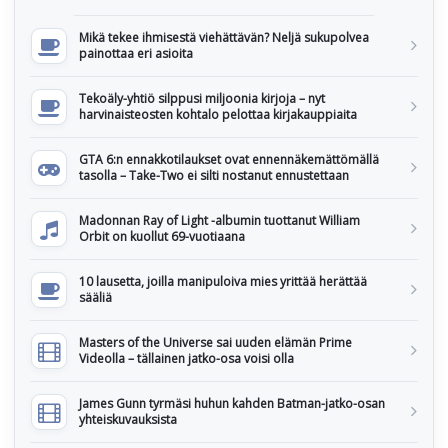
Mikä tekee ihmisestä viehättävän? Neljä sukupolvea
painottaa eri asioita
Tekoäly-yhtiö silppusi miljoonia kirjoja – nyt
harvinaisteosten kohtalo pelottaa kirjakauppiaita
GTA 6:n ennakkotilaukset ovat ennennäkemättömällä
tasolla – Take-Two ei silti nostanut ennustettaan
Madonnan Ray of Light -albumin tuottanut William
Orbit on kuollut 69-vuotiaana
10 lausetta, joilla manipuloiva mies yrittää herättää
sääliä
Masters of the Universe sai uuden elämän Prime
Videolla – tällainen jatko-osa voisi olla
James Gunn tyrmäsi huhun kahden Batman-jatko-osan
yhteiskuvauksista