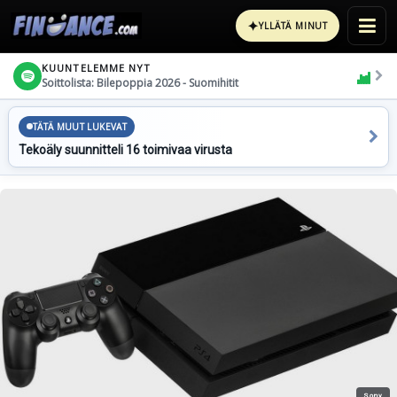
✦
YLLÄTÄ MINUT
KUUNTELEMME NYT
Soittolista: Bilepoppia 2026 - Suomihitit
TÄTÄ MUUT LUKEVAT
Tekoäly suunnitteli 16 toimivaa virusta
Sony