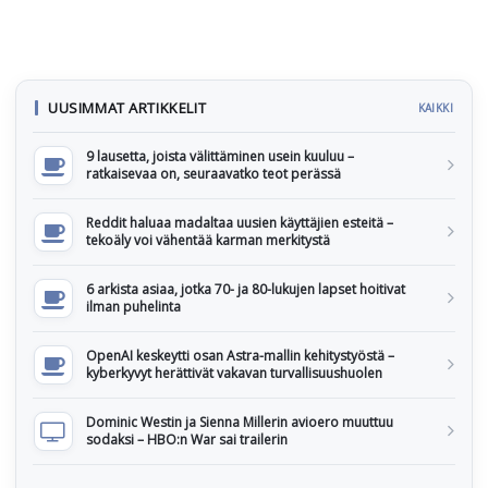
UUSIMMAT ARTIKKELIT
KAIKKI
9 lausetta, joista välittäminen usein kuuluu –
ratkaisevaa on, seuraavatko teot perässä
Reddit haluaa madaltaa uusien käyttäjien esteitä –
tekoäly voi vähentää karman merkitystä
6 arkista asiaa, jotka 70- ja 80-lukujen lapset hoitivat
ilman puhelinta
OpenAI keskeytti osan Astra-mallin kehitystyöstä –
kyberkyvyt herättivät vakavan turvallisuushuolen
Dominic Westin ja Sienna Millerin avioero muuttuu
sodaksi – HBO:n War sai trailerin