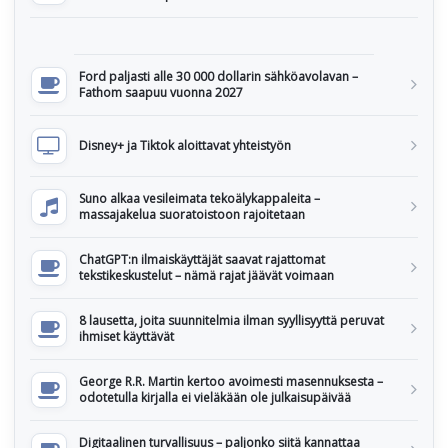
Ford paljasti alle 30 000 dollarin sähköavolavan –
Fathom saapuu vuonna 2027
Disney+ ja Tiktok aloittavat yhteistyön
Suno alkaa vesileimata tekoälykappaleita –
massajakelua suoratoistoon rajoitetaan
ChatGPT:n ilmaiskäyttäjät saavat rajattomat
tekstikeskustelut – nämä rajat jäävät voimaan
8 lausetta, joita suunnitelmia ilman syyllisyyttä peruvat
ihmiset käyttävät
George R.R. Martin kertoo avoimesti masennuksesta –
odotetulla kirjalla ei vieläkään ole julkaisupäivää
Digitaalinen turvallisuus – paljonko siitä kannattaa