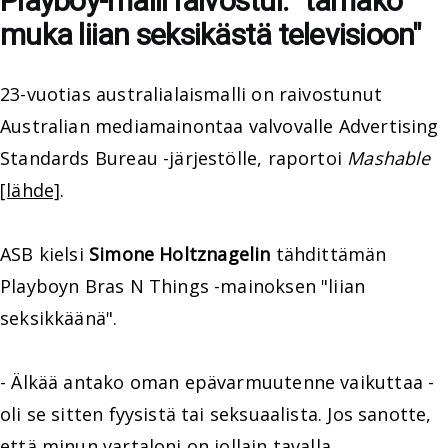
Playboy-malli raivostui: "tämäkö
muka liian seksikästä televisioon"
23-vuotias australialaismalli on raivostunut
Australian mediamainontaa valvovalle Advertising
Standards Bureau -järjestölle, raportoi
Mashable
[lähde]
.
ASB kielsi
Simone Holtznagelin
tähdittämän
Playboyn Bras N Things -mainoksen "liian
seksikkäänä".
- Älkää antako oman epävarmuutenne vaikuttaa -
oli se sitten fyysistä tai seksuaalista. Jos sanotte,
että minun vartaloni on jollain tavalla