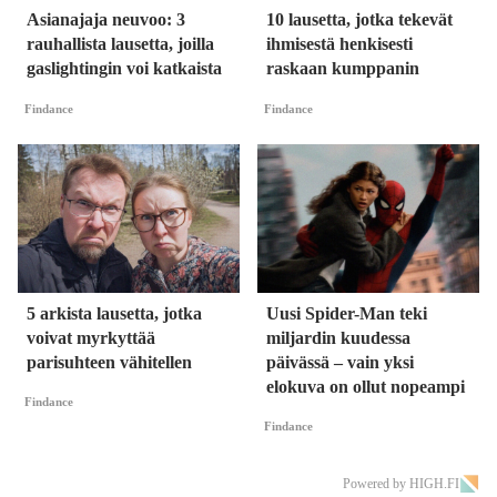
Asianajaja neuvoo: 3
10 lausetta, jotka tekevät
rauhallista lausetta, joilla
ihmisestä henkisesti
gaslightingin voi katkaista
raskaan kumppanin
Findance
Findance
5 arkista lausetta, jotka
Uusi Spider-Man teki
voivat myrkyttää
miljardin kuudessa
parisuhteen vähitellen
päivässä – vain yksi
elokuva on ollut nopeampi
Findance
Findance
Powered by HIGH.FI