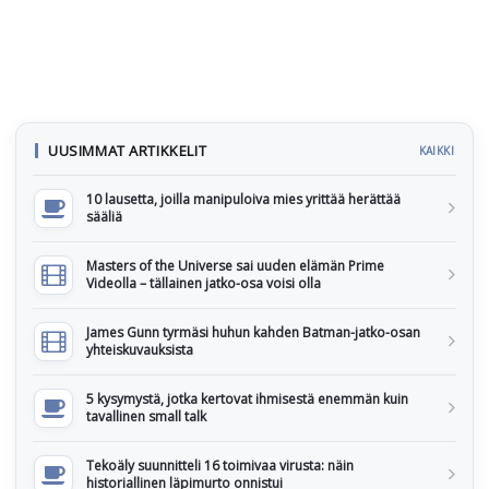
UUSIMMAT ARTIKKELIT
KAIKKI
10 lausetta, joilla manipuloiva mies yrittää herättää
sääliä
Masters of the Universe sai uuden elämän Prime
Videolla – tällainen jatko-osa voisi olla
James Gunn tyrmäsi huhun kahden Batman-jatko-osan
yhteiskuvauksista
5 kysymystä, jotka kertovat ihmisestä enemmän kuin
tavallinen small talk
Tekoäly suunnitteli 16 toimivaa virusta: näin
historiallinen läpimurto onnistui