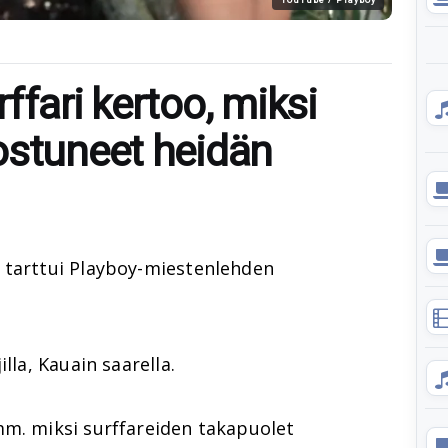
ffari kertoo, miksi
ostuneet heidän
tarttui Playboy-miestenlehden
lla, Kauain saarella.
mm. miksi surffareiden takapuolet