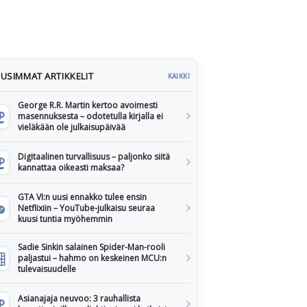
USIMMAT ARTIKKELIT
KAIKKI
George R.R. Martin kertoo avoimesti
masennuksesta – odotetulla kirjalla ei
vieläkään ole julkaisupäivää
Digitaalinen turvallisuus – paljonko siitä
kannattaa oikeasti maksaa?
GTA VI:n uusi ennakko tulee ensin
Netflixiin – YouTube-julkaisu seuraa
kuusi tuntia myöhemmin
Sadie Sinkin salainen Spider-Man-rooli
paljastui – hahmo on keskeinen MCU:n
tulevaisuudelle
Asianajaja neuvoo: 3 rauhallista