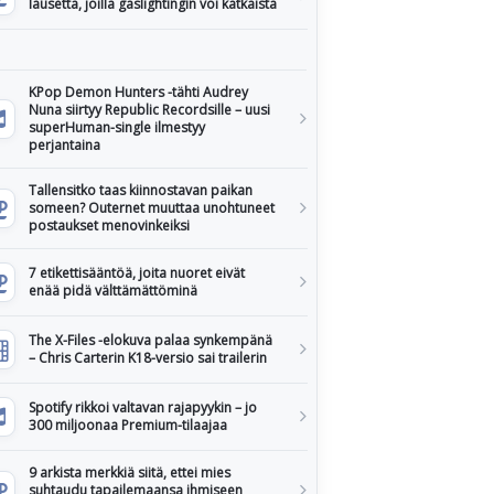
lausetta, joilla gaslightingin voi katkaista
KPop Demon Hunters -tähti Audrey
Nuna siirtyy Republic Recordsille – uusi
superHuman-single ilmestyy
perjantaina
Tallensitko taas kiinnostavan paikan
someen? Outernet muuttaa unohtuneet
postaukset menovinkeiksi
7 etikettisääntöä, joita nuoret eivät
enää pidä välttämättöminä
The X-Files -elokuva palaa synkempänä
– Chris Carterin K18-versio sai trailerin
Spotify rikkoi valtavan rajapyykin – jo
300 miljoonaa Premium-tilaajaa
9 arkista merkkiä siitä, ettei mies
suhtaudu tapailemaansa ihmiseen