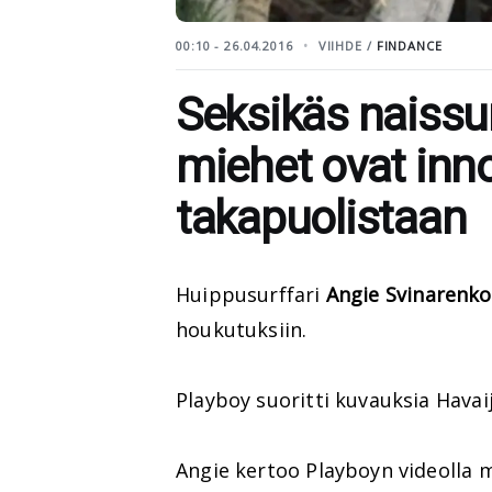
00:10 - 26.04.2016
VIIHDE /
FINDANCE
Seksikäs naissur
miehet ovat inn
takapuolistaan
Huippusurffari
Angie Svinarenko
houkutuksiin.
Playboy suoritti kuvauksia Havaiji
Angie kertoo Playboyn videolla 