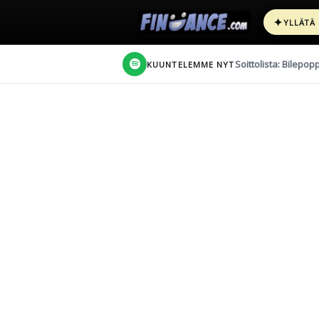
✦
YLLÄTÄ
Soittolista: Bilepop
KUUNTELEMME NYT