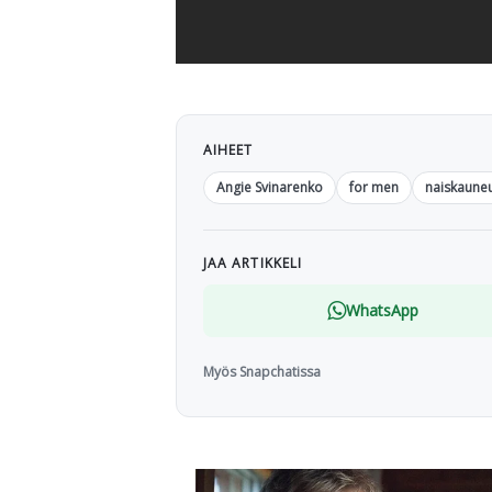
AIHEET
Angie Svinarenko
for men
naiskauneu
JAA ARTIKKELI
WhatsApp
Myös Snapchatissa