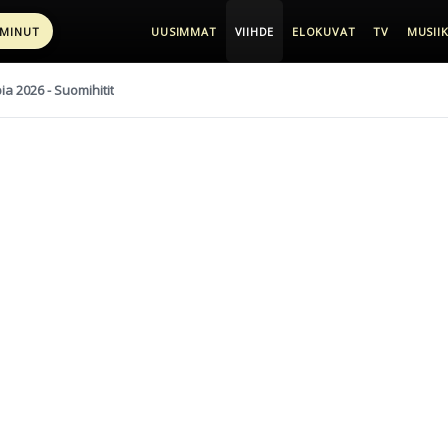
 MINUT
UUSIMMAT
VIIHDE
ELOKUVAT
TV
MUSIIK
pia 2026 - Suomihitit