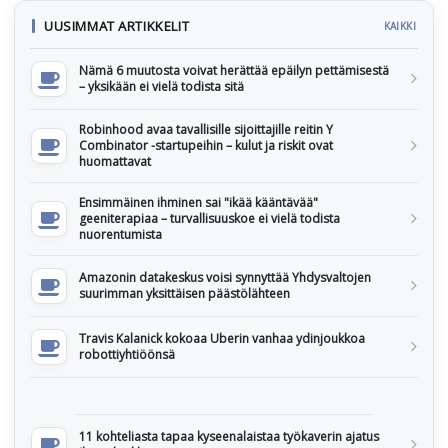
UUSIMMAT ARTIKKELIT
KAIKKI
Nämä 6 muutosta voivat herättää epäilyn pettämisestä
– yksikään ei vielä todista sitä
Robinhood avaa tavallisille sijoittajille reitin Y
Combinator -startupeihin – kulut ja riskit ovat
huomattavat
Ensimmäinen ihminen sai "ikää kääntävää"
geeniterapiaa – turvallisuuskoe ei vielä todista
nuorentumista
Amazonin datakeskus voisi synnyttää Yhdysvaltojen
suurimman yksittäisen päästölähteen
Travis Kalanick kokoaa Uberin vanhaa ydinjoukkoa
robottiyhtiöönsä
11 kohteliasta tapaa kyseenalaistaa työkaverin ajatus