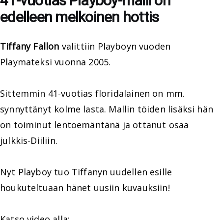
41-vuotias Playboy-malli on
edelleen melkoinen hottis
Tiffany Fallon
valittiin Playboyn vuoden
Playmateksi vuonna 2005.
Sittemmin 41-vuotias floridalainen on mm.
synnyttänyt kolme lasta. Mallin töiden lisäksi hän
on toiminut lentoemäntänä ja ottanut osaa
julkkis-Diiliin.
Nyt Playboy tuo Tiffanyn uudellen esille
houkuteltuaan hänet uusiin kuvauksiin!
Katso video alla: