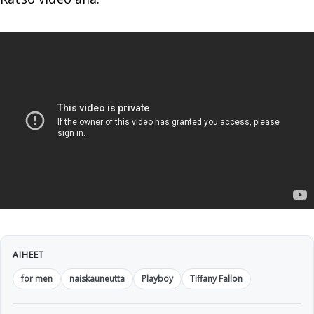
AIHEET
for men
naiskauneutta
Playboy
Tiffany Fallon