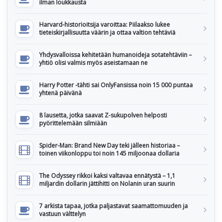
ilman loukkausta
Harvard-historioitsija varoittaa: Piilaakso lukee
tieteiskirjallisuutta väärin ja ottaa valtion tehtäviä
Yhdysvalloissa kehitetään humanoideja sotatehtäviin –
yhtiö olisi valmis myös aseistamaan ne
Harry Potter -tähti sai OnlyFansissa noin 15 000 puntaa
yhtenä päivänä
8 lausetta, jotka saavat Z-sukupolven helposti
pyörittelemään silmiään
Spider-Man: Brand New Day teki jälleen historiaa –
toinen viikonloppu toi noin 145 miljoonaa dollaria
The Odyssey rikkoi kaksi valtavaa ennätystä – 1,1
miljardin dollarin jättihitti on Nolanin uran suurin
7 arkista tapaa, jotka paljastavat saamattomuuden ja
vastuun välttelyn