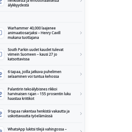
henkisestä ja emotionaalisesta
älykkyydestä
Warhammer 40,000 laajenee
animaatiosarjaksi – Henry Cavill
mukana tuottajana
South Parkin uudet kaudet tulevat
viimein Suomeen – kausi 27 jo
katsottavissa
6 tapaa, joilla jatkuva puhelimen
selaaminen voi tuntua kehossa
Palantirin tekoälybisnes rikkoi
harvinaisen rajan – 155 prosentin luku
haastaa kriitikot
9 tapaa rakentaa henkistä vakautta ja
uskottavuutta työelämässä
WhatsApp lukitsi tilejä vahingossa –