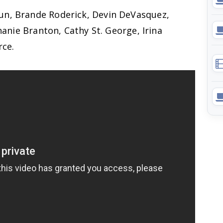
n, Brande Roderick, Devin DeVasquez,
hanie Branton, Cathy St. George, Irina
rce.