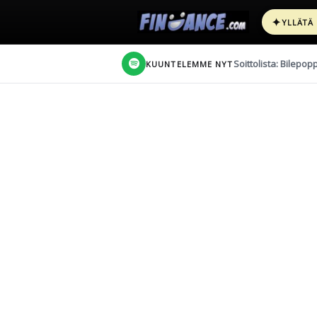
✦
YLLÄTÄ
Soittolista: Bilepop
KUUNTELEMME NYT