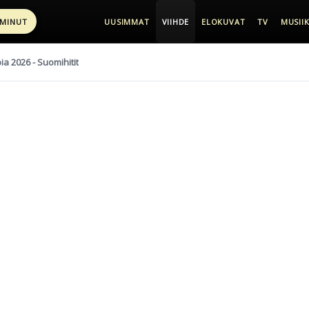
 MINUT
UUSIMMAT
VIIHDE
ELOKUVAT
TV
MUSIIK
pia 2026 - Suomihitit