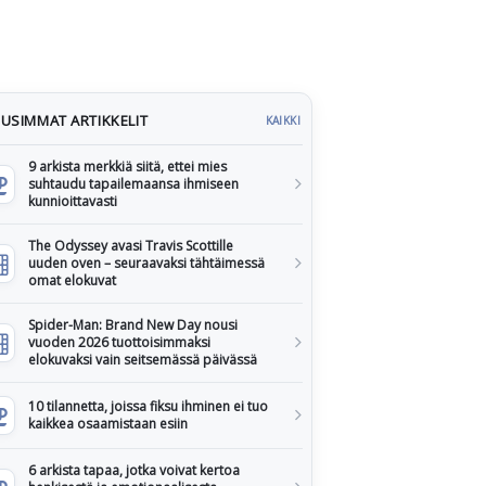
USIMMAT ARTIKKELIT
KAIKKI
9 arkista merkkiä siitä, ettei mies
suhtaudu tapailemaansa ihmiseen
kunnioittavasti
The Odyssey avasi Travis Scottille
uuden oven – seuraavaksi tähtäimessä
omat elokuvat
Spider-Man: Brand New Day nousi
vuoden 2026 tuottoisimmaksi
elokuvaksi vain seitsemässä päivässä
10 tilannetta, joissa fiksu ihminen ei tuo
kaikkea osaamistaan esiin
6 arkista tapaa, jotka voivat kertoa