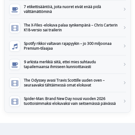
7 etikettisääntöä, joita nuoret eivät enää pidä
välttämättöminä
The X-Files -elokuva palaa synkempänä – Chris Carterin
K18-versio sai trailerin
Spotify rikkoi valtavan rajapyykin – jo 300 miljoonaa
Premium-tilaajaa
9 arkista merkkiä siitä, ettei mies suhtaudu
tapailemaansa ihmiseen kunnioittavasti
The Odyssey avasi Travis Scottille uuden oven –
seuraavaksi tähtäimessä omat elokuvat
Spider-Man: Brand New Day nousi vuoden 2026
tuottoisimmaksi elokuvaksi vain seitsemässä päivässä