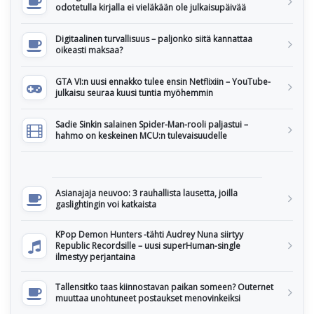
odotetulla kirjalla ei vieläkään ole julkaisupäivää
Digitaalinen turvallisuus – paljonko siitä kannattaa
oikeasti maksaa?
GTA VI:n uusi ennakko tulee ensin Netflixiin – YouTube-
julkaisu seuraa kuusi tuntia myöhemmin
Sadie Sinkin salainen Spider-Man-rooli paljastui –
hahmo on keskeinen MCU:n tulevaisuudelle
Asianajaja neuvoo: 3 rauhallista lausetta, joilla
gaslightingin voi katkaista
KPop Demon Hunters -tähti Audrey Nuna siirtyy
Republic Recordsille – uusi superHuman-single
ilmestyy perjantaina
Tallensitko taas kiinnostavan paikan someen? Outernet
muuttaa unohtuneet postaukset menovinkeiksi