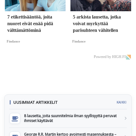
7 etikettisääntöä, joita
5 arkista lausetta, jotka
nuoret eivät enää pidä
voivat myrkyttää
välttämättöminä
parisuhteen vähitellen
Findance
Findance
Powered by HIGH.FI
UUSIMMAT ARTIKKELIT
KAIKKI
8 lausetta, joita suunnitelmia ilman syyllisyyttä peruvat
ihmiset käyttävät
George R.R. Martin kertoo avoimesti masennuksesta –