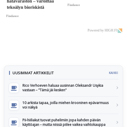
hätävaraston – varoittaa
Findance
tekoälyn bioriskistä
Findance
Powered by HIGH.FI
UUSIMMAT ARTIKKELIT
KAIKKI
Rico Verhoeven haluaa uusinnan Oleksandr Usykia
vastaan – "Tämä jäi kesken"
10 arkista tapaa, joilla miehen krooninen epävarmuus
voi näkyä
Pii-hiiliakut tuovat puhelimiin jopa kahden päivän
käyttöajan – mutta niissä piilee vaikea vaihtokauppa