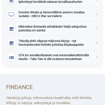
kyberkyvyt herättivät vakavan turvallisuushuolen
Dominic Westin ja Sienna Millerin avioero muuttuu
sodaksi – HBO:n War sai trailerin
Mikä tekee ihmisestä viehättävän? Neljä sukupolvea
painottaa eri asioita
Tekoäly-yhtiö silppusi miljoonia kirjoja – nyt
harvinaisteosten kohtalo pelottaa kirjakauppiaita
GTA 6:n ennakkotilaukset ovat ennennäkemättömällä
tasolla – Take-Two ei silti nostanut ennustettaan
FINDANCE
Hauskoja juttuja, erikoisuuksia maailmalta, netti-ilmiöitä,
leffoja, tv-sarjoja, videopelejä ja musiikkia.