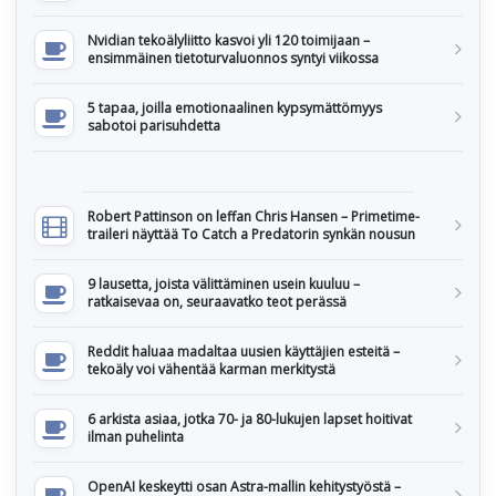
Nvidian tekoälyliitto kasvoi yli 120 toimijaan –
ensimmäinen tietoturvaluonnos syntyi viikossa
5 tapaa, joilla emotionaalinen kypsymättömyys
sabotoi parisuhdetta
Robert Pattinson on leffan Chris Hansen – Primetime-
traileri näyttää To Catch a Predatorin synkän nousun
9 lausetta, joista välittäminen usein kuuluu –
ratkaisevaa on, seuraavatko teot perässä
Reddit haluaa madaltaa uusien käyttäjien esteitä –
tekoäly voi vähentää karman merkitystä
6 arkista asiaa, jotka 70- ja 80-lukujen lapset hoitivat
ilman puhelinta
OpenAI keskeytti osan Astra-mallin kehitystyöstä –