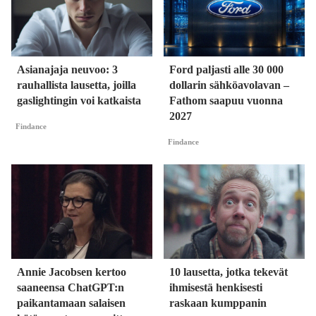
Asianajaja neuvoo: 3
Ford paljasti alle 30 000
rauhallista lausetta, joilla
dollarin sähköavolavan –
gaslightingin voi katkaista
Fathom saapuu vuonna
2027
Findance
Findance
Annie Jacobsen kertoo
10 lausetta, jotka tekevät
saaneensa ChatGPT:n
ihmisestä henkisesti
paikantamaan salaisen
raskaan kumppanin