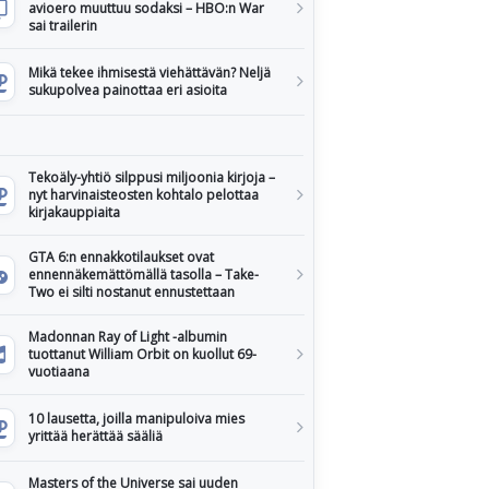
avioero muuttuu sodaksi – HBO:n War
sai trailerin
Mikä tekee ihmisestä viehättävän? Neljä
sukupolvea painottaa eri asioita
Tekoäly-yhtiö silppusi miljoonia kirjoja –
nyt harvinaisteosten kohtalo pelottaa
kirjakauppiaita
GTA 6:n ennakkotilaukset ovat
ennennäkemättömällä tasolla – Take-
Two ei silti nostanut ennustettaan
Madonnan Ray of Light -albumin
tuottanut William Orbit on kuollut 69-
vuotiaana
10 lausetta, joilla manipuloiva mies
yrittää herättää sääliä
Masters of the Universe sai uuden