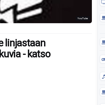
YouTube
e linjastaan
uvia - katso