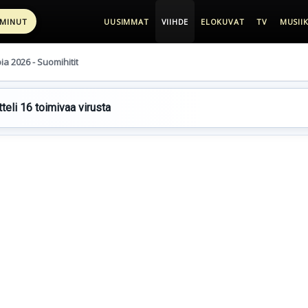
 MINUT
UUSIMMAT
VIIHDE
ELOKUVAT
TV
MUSIIK
pia 2026 - Suomihitit
teli 16 toimivaa virusta