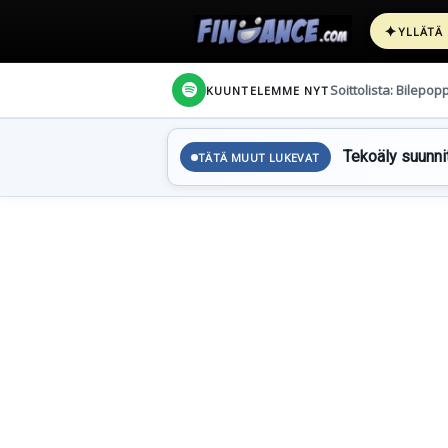
✦
YLLÄTÄ
Soittolista: Bilepop
KUUNTELEMME NYT
Tekoäly suunnit
TÄTÄ MUUT LUKEVAT