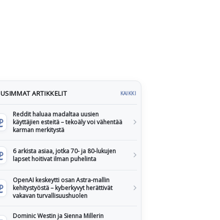
USIMMAT ARTIKKELIT
KAIKKI
Reddit haluaa madaltaa uusien
käyttäjien esteitä – tekoäly voi vähentää
karman merkitystä
6 arkista asiaa, jotka 70- ja 80-lukujen
lapset hoitivat ilman puhelinta
OpenAI keskeytti osan Astra-mallin
kehitystyöstä – kyberkyvyt herättivät
vakavan turvallisuushuolen
Dominic Westin ja Sienna Millerin