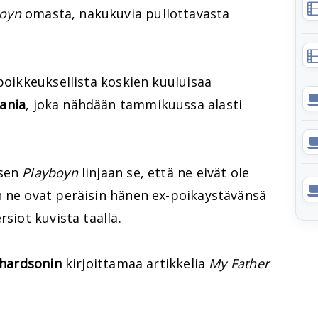
boyn
omasta, nakukuvia pullottavasta
 poikkeuksellista koskien kuuluisaa
ania
, joka nähdään tammikuussa alasti
isen
Playboyn
linjaan se, että ne eivät ole
n ne ovat peräisin hänen ex-poikaystävänsä
ersiot kuvista
täällä
.
chardsonin
kirjoittamaa artikkelia
My Father