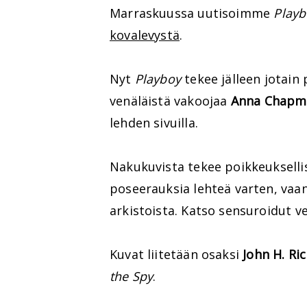
Marraskuussa uutisoimme
Play
kovalevystä
.
Nyt
Playboy
tekee jälleen jotain
venäläistä vakoojaa
Anna Chapm
lehden sivuilla.
Nakukuvista tekee poikkeuksell
poseerauksia lehteä varten, vaa
arkistoista. Katso sensuroidut v
Kuvat liitetään osaksi
John H. Ri
the Spy
.