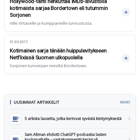
Hollywood-tähti hehkuttaa IMDb-sivustolla
kotimaista sarjaa Bordertown eli tutummin
Sorjonen
Ville Virtaselle ja kumppaneille tunnustusta.
31.03.2017
Kotimainen sarja tänään huippulevitykseen
Netflixissä Suomen ulkopuolella
Sorjonen tunnetaan nimellä Bordertown.
UUSIMMAT ARTIKKELIT
KAIKKI
5 arkista lausetta, jotka kertovat syvästä kiintymyksestä
Sam Altman ehdotti ChatGPT-podcastia lasten
koulumatkalle – vastakommentti keräsi yli