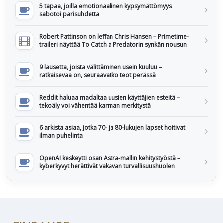
5 tapaa, joilla emotionaalinen kypsymättömyys
sabotoi parisuhdetta
Robert Pattinson on leffan Chris Hansen – Primetime-
traileri näyttää To Catch a Predatorin synkän nousun
9 lausetta, joista välittäminen usein kuuluu –
ratkaisevaa on, seuraavatko teot perässä
Reddit haluaa madaltaa uusien käyttäjien esteitä –
tekoäly voi vähentää karman merkitystä
6 arkista asiaa, jotka 70- ja 80-lukujen lapset hoitivat
ilman puhelinta
OpenAI keskeytti osan Astra-mallin kehitystyöstä –
kyberkyvyt herättivät vakavan turvallisuushuolen