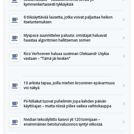
kymmenkertaisesti tykkäyksiä
6 töksäyttävää lausetta, jotka voivat paljastaa heikon
itsetuntemuksen
Myspace suunnittelee paluuta: omistajat haluavat
haastaa algoritmien hallitseman somen
Rico Verhoeven haluaa uusinnan Oleksandr Usykia
vastaan – "Tämä jäi kesken"
10 arkista tapaa, joilla miehen krooninen epävarmuus
voi näkyä
Pii-hiiliakut tuovat puhelimiin jopa kahden päivän
käyttöajan – mutta niissä piilee vaikea vaihtokauppa
Nvidian tekoälyliitto kasvoi yli 120 toimijaan –
ensimmäinen tietoturvaluonnos syntyi viikossa