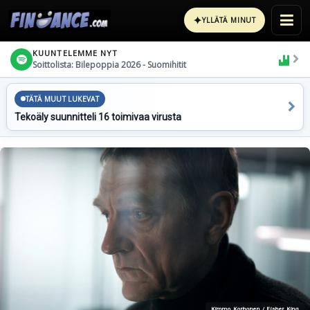
✦
YLLÄTÄ MINUT
KUUNTELEMME NYT
Soittolista: Bilepoppia 2026 - Suomihitit
TÄTÄ MUUT LUKEVAT
Tekoäly suunnitteli 16 toimivaa virusta
Kimmo Korhonen / Fisher King