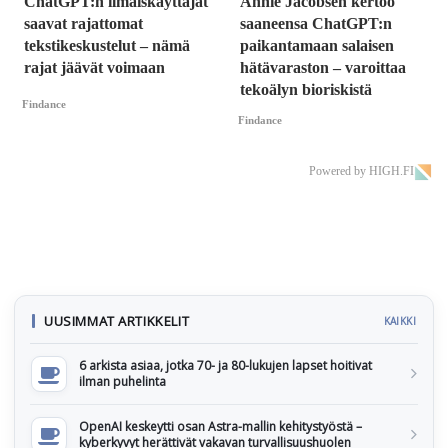
ChatGPT:n ilmaiskäyttäjät
Annie Jacobsen kertoo
saavat rajattomat
saaneensa ChatGPT:n
tekstikeskustelut – nämä
paikantamaan salaisen
rajat jäävät voimaan
hätävaraston – varoittaa
tekoälyn bioriskistä
Findance
Findance
Powered by HIGH.FI
UUSIMMAT ARTIKKELIT
KAIKKI
6 arkista asiaa, jotka 70- ja 80-lukujen lapset hoitivat
ilman puhelinta
OpenAI keskeytti osan Astra-mallin kehitystyöstä –
kyberkyvyt herättivät vakavan turvallisuushuolen