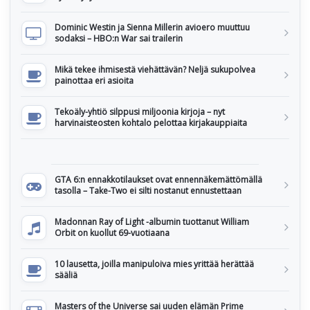
Dominic Westin ja Sienna Millerin avioero muuttuu
sodaksi – HBO:n War sai trailerin
Mikä tekee ihmisestä viehättävän? Neljä sukupolvea
painottaa eri asioita
Tekoäly-yhtiö silppusi miljoonia kirjoja – nyt
harvinaisteosten kohtalo pelottaa kirjakauppiaita
GTA 6:n ennakkotilaukset ovat ennennäkemättömällä
tasolla – Take-Two ei silti nostanut ennustettaan
Madonnan Ray of Light -albumin tuottanut William
Orbit on kuollut 69-vuotiaana
10 lausetta, joilla manipuloiva mies yrittää herättää
sääliä
Masters of the Universe sai uuden elämän Prime