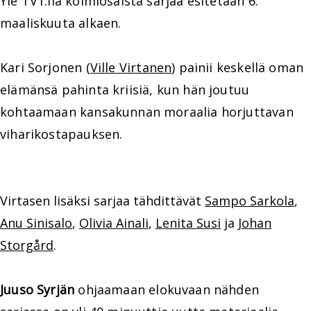
Yle TV1:llä kolmiosaista sarjaa esitetään 6.
maaliskuuta alkaen.
Kari Sorjonen (
Ville Virtanen
) painii keskellä oman
elämänsä pahinta kriisiä, kun hän joutuu
kohtaamaan kansakunnan moraalia horjuttavan
viharikostapauksen.
Virtasen lisäksi sarjaa tähdittävät
Sampo Sarkola
,
Anu Sinisalo
,
Olivia Ainali
,
Lenita Susi
ja
Johan
Storgård
.
Juuso Syrjän
ohjaamaan elokuvaan nähden