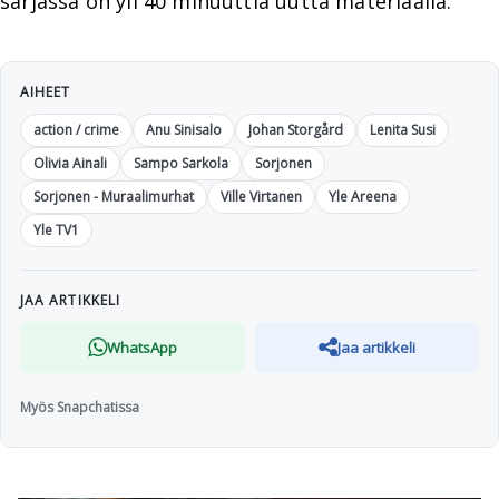
sarjassa on yli 40 minuuttia uutta materiaalia.
AIHEET
action / crime
Anu Sinisalo
Johan Storgård
Lenita Susi
Olivia Ainali
Sampo Sarkola
Sorjonen
Sorjonen - Muraalimurhat
Ville Virtanen
Yle Areena
Yle TV1
JAA ARTIKKELI
WhatsApp
Jaa artikkeli
Myös Snapchatissa