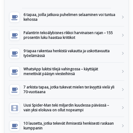
6 tapaa, joilla jatkuva puhelimen selaaminen voi tuntua
kehossa
Palantirin tekoälybisnes rikkoi harvinaisen rajan – 155
prosentin luku haastaa kriitikot
9 tapaa rakentaa henkistä vakautta ja uskottavuutta
työelämässä
WhatsApp lukitsi tilejä vahingossa – käyttäjät
menettivät pääsyn viesteihinsä
7 arkista tapaa, jotka tukevat mielen terävyyttä vielä yli
70-vuotiaana
Uusi Spider-Man teki miljardin kuudessa päivässä –
vain yksi elokuva on ollut nopeampi
10 lausetta, jotka tekevät ihmisestä henkisesti raskaan
kumppanin