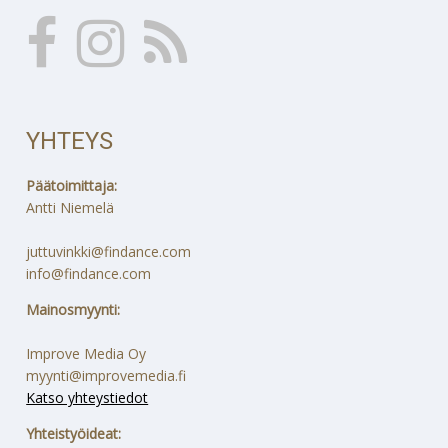
YHTEYS
Päätoimittaja:
Antti Niemelä
juttuvinkki@findance.com
info@findance.com
Mainosmyynti:
Improve Media Oy
myynti@improvemedia.fi
Katso yhteystiedot
Yhteistyöideat: