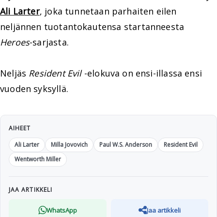
Ali Larter
, joka tunnetaan parhaiten eilen
neljännen tuotantokautensa startanneesta
Heroes
-sarjasta.
Neljäs
Resident Evil
-elokuva on ensi-illassa ensi
vuoden syksyllä.
AIHEET
Ali Larter
Milla Jovovich
Paul W.S. Anderson
Resident Evil
Wentworth Miller
JAA ARTIKKELI
WhatsApp
Jaa artikkeli