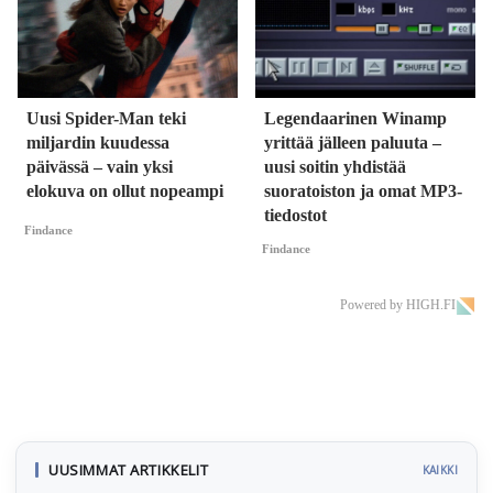
Uusi Spider-Man teki
Legendaarinen Winamp
miljardin kuudessa
yrittää jälleen paluuta –
päivässä – vain yksi
uusi soitin yhdistää
elokuva on ollut nopeampi
suoratoiston ja omat MP3-
tiedostot
Findance
Findance
Powered by HIGH.FI
UUSIMMAT ARTIKKELIT
KAIKKI