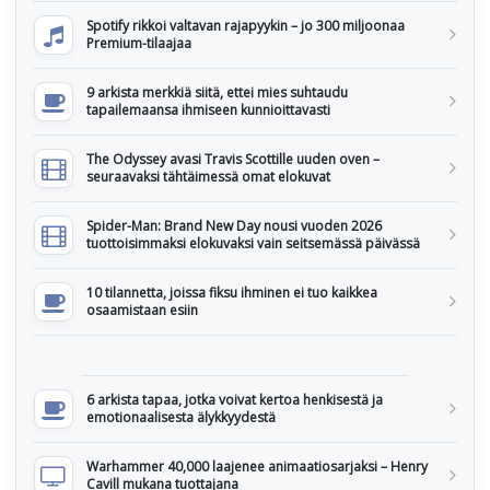
Spotify rikkoi valtavan rajapyykin – jo 300 miljoonaa
Premium-tilaajaa
9 arkista merkkiä siitä, ettei mies suhtaudu
tapailemaansa ihmiseen kunnioittavasti
The Odyssey avasi Travis Scottille uuden oven –
seuraavaksi tähtäimessä omat elokuvat
Spider-Man: Brand New Day nousi vuoden 2026
tuottoisimmaksi elokuvaksi vain seitsemässä päivässä
10 tilannetta, joissa fiksu ihminen ei tuo kaikkea
osaamistaan esiin
6 arkista tapaa, jotka voivat kertoa henkisestä ja
emotionaalisesta älykkyydestä
Warhammer 40,000 laajenee animaatiosarjaksi – Henry
Cavill mukana tuottajana