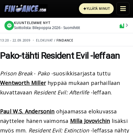
✦
YLLÄTÄ MINUT
KUUNTELEMME NYT
Soittolista: Bilepoppia 2026 - Suomihitit
13:20 - 22.09.2009
ELOKUVAT /
FINDANCE
Pako-tähti Resident Evil -leffaan
Prison Break
-
Pako
-suosikkisarjasta tuttu
Wentworth Miller
hyppää mukaan parhaillaan
kuvattavaan
Resident Evil: Afterlife
-leffaan.
Paul W.S. Andersonin
ohjaamassa elokuvassa
näyttelee hänen vaimonsa
Milla Jovovichin
lisäksi
myös mm.
Resident Evil: Extinction
-leffassa nähty