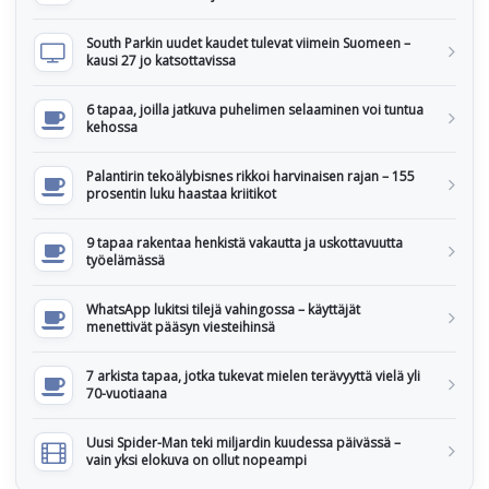
South Parkin uudet kaudet tulevat viimein Suomeen –
kausi 27 jo katsottavissa
6 tapaa, joilla jatkuva puhelimen selaaminen voi tuntua
kehossa
Palantirin tekoälybisnes rikkoi harvinaisen rajan – 155
prosentin luku haastaa kriitikot
9 tapaa rakentaa henkistä vakautta ja uskottavuutta
työelämässä
WhatsApp lukitsi tilejä vahingossa – käyttäjät
menettivät pääsyn viesteihinsä
7 arkista tapaa, jotka tukevat mielen terävyyttä vielä yli
70-vuotiaana
Uusi Spider-Man teki miljardin kuudessa päivässä –
vain yksi elokuva on ollut nopeampi