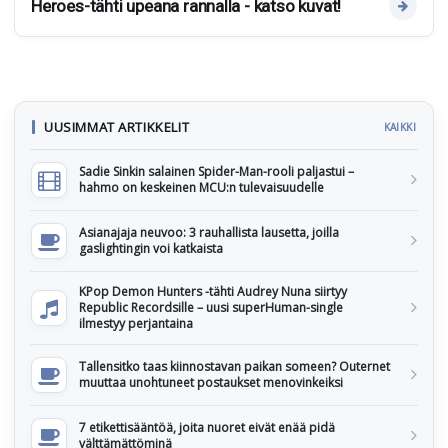
Heroes-tähti upeana rannalla - katso kuvat!
UUSIMMAT ARTIKKELIT
KAIKKI
Sadie Sinkin salainen Spider-Man-rooli paljastui –
hahmo on keskeinen MCU:n tulevaisuudelle
Asianajaja neuvoo: 3 rauhallista lausetta, joilla
gaslightingin voi katkaista
KPop Demon Hunters -tähti Audrey Nuna siirtyy
Republic Recordsille – uusi superHuman-single
ilmestyy perjantaina
Tallensitko taas kiinnostavan paikan someen? Outernet
muuttaa unohtuneet postaukset menovinkeiksi
7 etikettisääntöä, joita nuoret eivät enää pidä
välttämättöminä