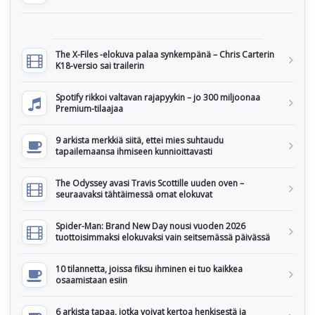
The X-Files -elokuva palaa synkempänä – Chris Carterin
K18-versio sai trailerin
Spotify rikkoi valtavan rajapyykin – jo 300 miljoonaa
Premium-tilaajaa
9 arkista merkkiä siitä, ettei mies suhtaudu
tapailemaansa ihmiseen kunnioittavasti
The Odyssey avasi Travis Scottille uuden oven –
seuraavaksi tähtäimessä omat elokuvat
Spider-Man: Brand New Day nousi vuoden 2026
tuottoisimmaksi elokuvaksi vain seitsemässä päivässä
10 tilannetta, joissa fiksu ihminen ei tuo kaikkea
osaamistaan esiin
6 arkista tapaa, jotka voivat kertoa henkisestä ja