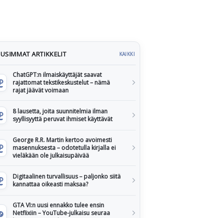
USIMMAT ARTIKKELIT
KAIKKI
ChatGPT:n ilmaiskäyttäjät saavat
rajattomat tekstikeskustelut – nämä
rajat jäävät voimaan
8 lausetta, joita suunnitelmia ilman
syyllisyyttä peruvat ihmiset käyttävät
George R.R. Martin kertoo avoimesti
masennuksesta – odotetulla kirjalla ei
vieläkään ole julkaisupäivää
Digitaalinen turvallisuus – paljonko siitä
kannattaa oikeasti maksaa?
GTA VI:n uusi ennakko tulee ensin
Netflixiin – YouTube-julkaisu seuraa