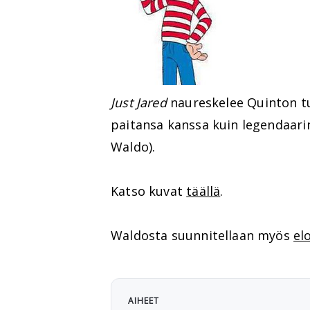
Just Jared
naureskelee Quinton tuor
paitansa kanssa kuin legendaari
Waldo).
Katso kuvat
täällä
.
Waldosta suunnitellaan myös
el
AIHEET