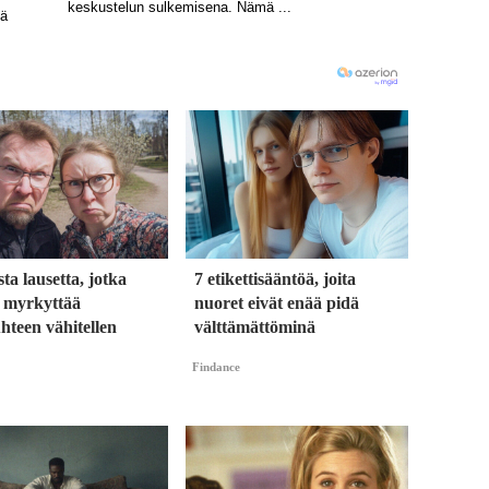
sta lausetta, jotka
7 etikettisääntöä, joita
t myrkyttää
nuoret eivät enää pidä
hteen vähitellen
välttämättöminä
Findance