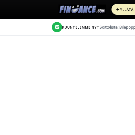
✦
YLLÄTÄ
Soittolista: Bilepop
KUUNTELEMME NYT