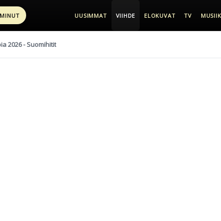
 MINUT
UUSIMMAT
VIIHDE
ELOKUVAT
TV
MUSIIK
pia 2026 - Suomihitit