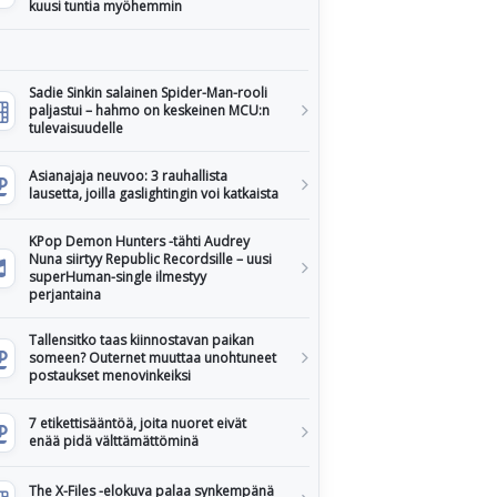
kuusi tuntia myöhemmin
Sadie Sinkin salainen Spider-Man-rooli
paljastui – hahmo on keskeinen MCU:n
tulevaisuudelle
Asianajaja neuvoo: 3 rauhallista
lausetta, joilla gaslightingin voi katkaista
KPop Demon Hunters -tähti Audrey
Nuna siirtyy Republic Recordsille – uusi
superHuman-single ilmestyy
perjantaina
Tallensitko taas kiinnostavan paikan
someen? Outernet muuttaa unohtuneet
postaukset menovinkeiksi
7 etikettisääntöä, joita nuoret eivät
enää pidä välttämättöminä
The X-Files -elokuva palaa synkempänä