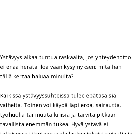
Ystävyys alkaa tuntua raskaalta, jos yhteydenotto
ei enää herätä iloa vaan kysymyksen: mitä hän
tällä kertaa haluaa minulta?
Kaikissa ystävyyssuhteissa tulee epätasaisia
vaiheita. Toinen voi käydä läpi eroa, sairautta,
työhuolia tai muuta kriisiä ja tarvita pitkään
tavallista enemmän tukea. Hyvä ystävä ei
tällaisessa tilanteessa ala laskea jokaista viestiä ja