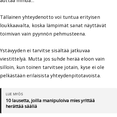
auttaa minua..."
Tällainen yhteydenotto voi tuntua erityisen
loukkaavalta, koska lämpimät sanat näyttävät
toimivan vain pyynnön pehmusteena.
Ystävyyden ei tarvitse sisältää jatkuvaa
viestittelyä. Mutta jos suhde herää eloon vain
silloin, kun toinen tarvitsee jotain, kyse ei ole
pelkästään erilaisista yhteydenpitotavoista.
LUE MYÖS
10 lausetta, joilla manipuloiva mies yrittää
herättää sääliä