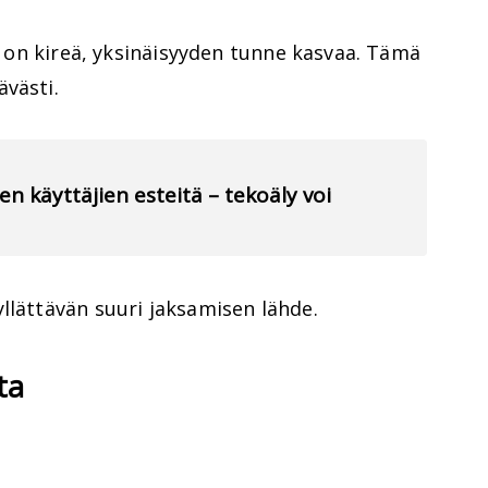
ri on kireä, yksinäisyyden tunne kasvaa. Tämä
västi.
n käyttäjien esteitä – tekoäly voi
llättävän suuri jaksamisen lähde.
ta