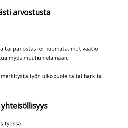
västi arvostusta
ltä tai panostasi ei huomata, motivaatio
astua myös muuhun elämään.
 merkitystä työn ulkopuolelta tai harkita
yhteisöllisyys
s työssä.