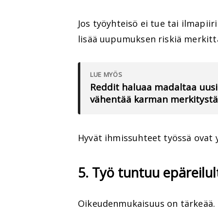
Jos työyhteisö ei tue tai ilmapii
lisää uupumuksen riskiä merkittä
LUE MYÖS
Reddit haluaa madaltaa uusie
vähentää karman merkitystä
Hyvät ihmissuhteet työssä ovat y
5. Työ tuntuu epäreilul
Oikeudenmukaisuus on tärkeää.