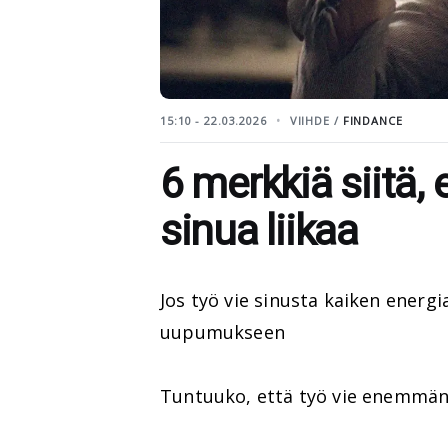
15:10 - 22.03.2026
VIIHDE /
FINDANCE
6 merkkiä siitä, 
sinua liikaa
Jos työ vie sinusta kaiken energi
uupumukseen
Tuntuuko, että työ vie enemmän 