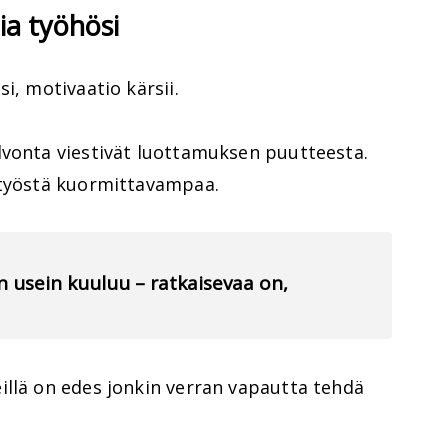
lia työhösi
i, motivaatio kärsii.
lvonta viestivät luottamuksen puutteesta.
 työstä kuormittavampaa.
en usein kuuluu – ratkaisevaa on,
illä on edes jonkin verran vapautta tehdä