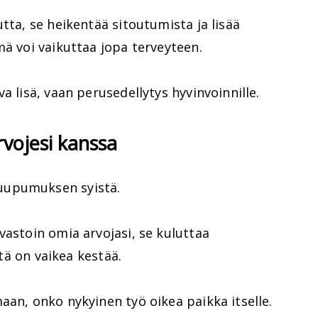
tta, se heikentää sitoutumista ja lisää
mä voi vaikuttaa jopa terveyteen.
a lisä, vaan perusedellytys hyvinvoinnille.
arvojesi kanssa
uupumuksen syistä.
vastoin omia arvojasi, se kuluttaa
ätä on vaikea kestää.
aan, onko nykyinen työ oikea paikka itselle.