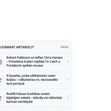
USIMMAT ARTIKKELIT
KAIKKI
Robert Pattinson on leffan Chris Hansen
– Primetime-traileri näyttää To Catch a
Predatorin synkän nousun
9 lausetta, joista välittäminen usein
kuuluu – ratkaisevaa on, seuraavatko
teot perässä
Reddit haluaa madaltaa uusien
käyttäjien esteitä – tekoäly voi vähentää
karman merkitystä