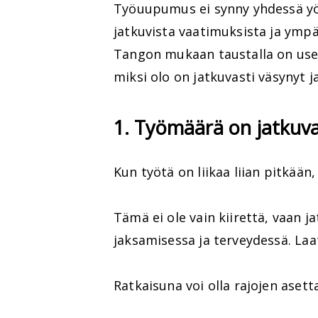
Työuupumus ei synny yhdessä yös
jatkuvista vaatimuksista ja ympä
Tangon mukaan taustalla on usein 
miksi olo on jatkuvasti väsynyt 
1. Työmäärä on jatkuvas
Kun työtä on liikaa liian pitkään,
Tämä ei ole vain kiirettä, vaan j
jaksamisessa ja terveydessä. Laat
Ratkaisuna voi olla rajojen aset