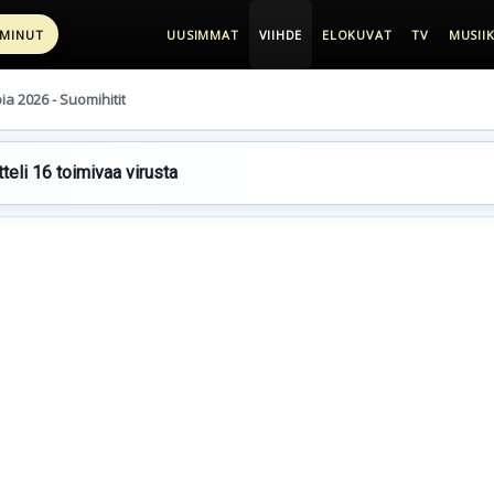
 MINUT
UUSIMMAT
VIIHDE
ELOKUVAT
TV
MUSIIK
pia 2026 - Suomihitit
teli 16 toimivaa virusta