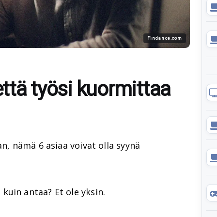
Findance.com
että työsi kuormittaa
an, nämä 6 asiaa voivat olla syynä
kuin antaa? Et ole yksin.