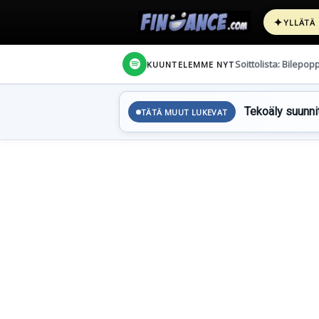
✦
YLLÄTÄ
Soittolista: Bilepop
KUUNTELEMME NYT
Tekoäly suunnit
TÄTÄ MUUT LUKEVAT