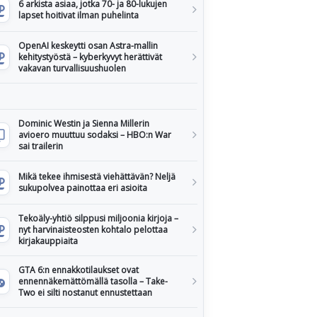
6 arkista asiaa, jotka 70- ja 80-lukujen
lapset hoitivat ilman puhelinta
OpenAI keskeytti osan Astra-mallin
kehitystyöstä – kyberkyvyt herättivät
vakavan turvallisuushuolen
Dominic Westin ja Sienna Millerin
avioero muuttuu sodaksi – HBO:n War
sai trailerin
Mikä tekee ihmisestä viehättävän? Neljä
sukupolvea painottaa eri asioita
Tekoäly-yhtiö silppusi miljoonia kirjoja –
nyt harvinaisteosten kohtalo pelottaa
kirjakauppiaita
GTA 6:n ennakkotilaukset ovat
ennennäkemättömällä tasolla – Take-
Two ei silti nostanut ennustettaan