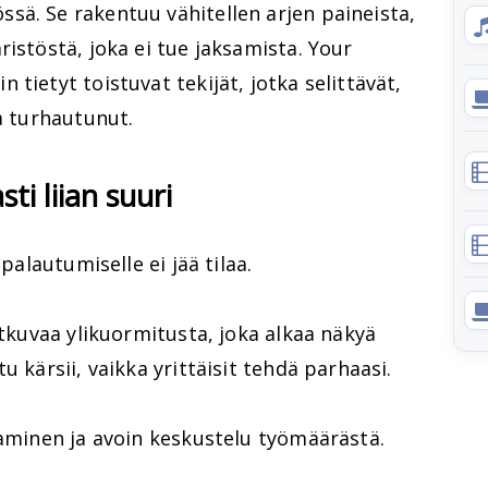
sä. Se rakentuu vähitellen arjen paineista,
ristöstä, joka ei tue jaksamista. Your
tietyt toistuvat tekijät, jotka selittävät,
ja turhautunut.
ti liian suuri
 palautumiselle ei jää tilaa.
atkuvaa ylikuormitusta, joka alkaa näkyä
u kärsii, vaikka yrittäisit tehdä parhaasi.
taminen ja avoin keskustelu työmäärästä.