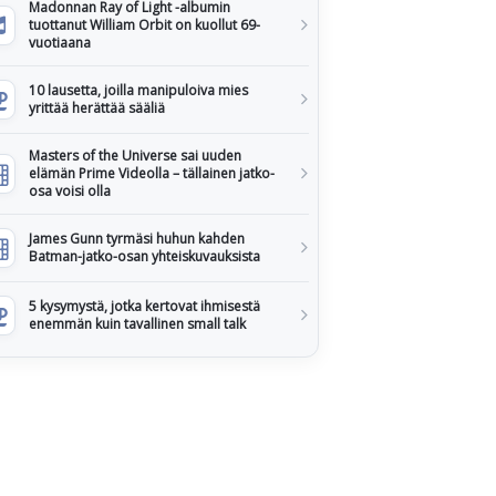
Madonnan Ray of Light -albumin
tuottanut William Orbit on kuollut 69-
vuotiaana
10 lausetta, joilla manipuloiva mies
yrittää herättää sääliä
Masters of the Universe sai uuden
elämän Prime Videolla – tällainen jatko-
osa voisi olla
James Gunn tyrmäsi huhun kahden
Batman-jatko-osan yhteiskuvauksista
5 kysymystä, jotka kertovat ihmisestä
enemmän kuin tavallinen small talk