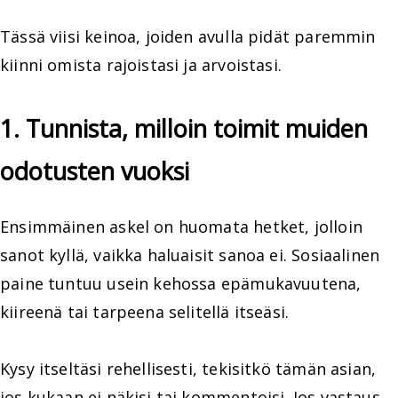
Tässä viisi keinoa, joiden avulla pidät paremmin
kiinni omista rajoistasi ja arvoistasi.
1. Tunnista, milloin toimit muiden
odotusten vuoksi
Ensimmäinen askel on huomata hetket, jolloin
sanot kyllä, vaikka haluaisit sanoa ei. Sosiaalinen
paine tuntuu usein kehossa epämukavuutena,
kiireenä tai tarpeena selitellä itseäsi.
Kysy itseltäsi rehellisesti, tekisitkö tämän asian,
jos kukaan ei näkisi tai kommentoisi. Jos vastaus