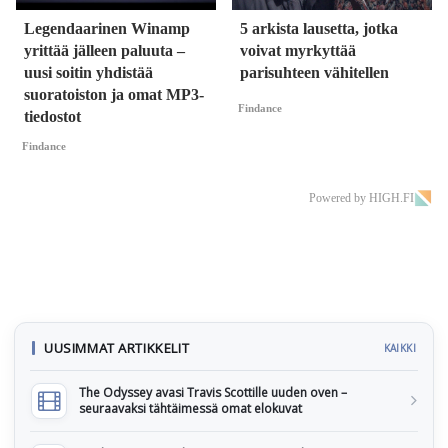
Legendaarinen Winamp
5 arkista lausetta, jotka
yrittää jälleen paluuta –
voivat myrkyttää
uusi soitin yhdistää
parisuhteen vähitellen
suoratoiston ja omat MP3-
Findance
tiedostot
Findance
Powered by HIGH.FI
UUSIMMAT ARTIKKELIT
KAIKKI
The Odyssey avasi Travis Scottille uuden oven –
seuraavaksi tähtäimessä omat elokuvat