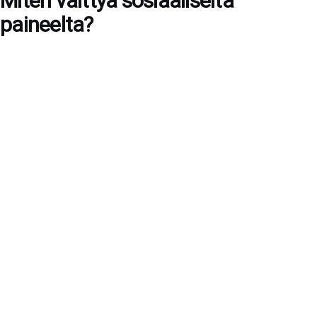
Miten välttyä sosiaaliselta
paineelta?