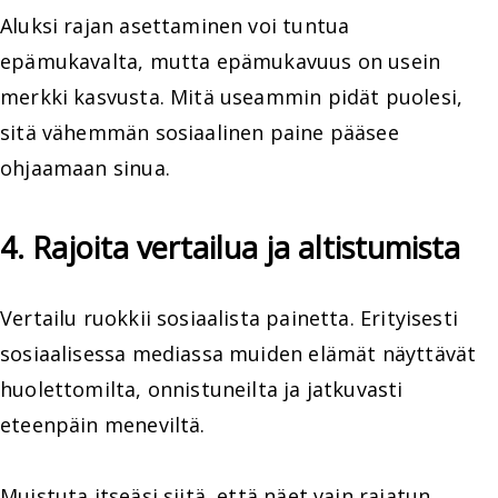
Aluksi rajan asettaminen voi tuntua
epämukavalta, mutta epämukavuus on usein
merkki kasvusta. Mitä useammin pidät puolesi,
sitä vähemmän sosiaalinen paine pääsee
ohjaamaan sinua.
4. Rajoita vertailua ja altistumista
Vertailu ruokkii sosiaalista painetta. Erityisesti
sosiaalisessa mediassa muiden elämät näyttävät
huolettomilta, onnistuneilta ja jatkuvasti
eteenpäin meneviltä.
Muistuta itseäsi siitä, että näet vain rajatun