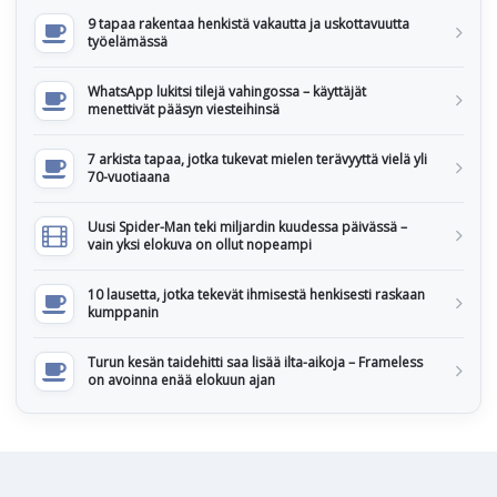
9 tapaa rakentaa henkistä vakautta ja uskottavuutta
työelämässä
WhatsApp lukitsi tilejä vahingossa – käyttäjät
menettivät pääsyn viesteihinsä
7 arkista tapaa, jotka tukevat mielen terävyyttä vielä yli
70-vuotiaana
Uusi Spider-Man teki miljardin kuudessa päivässä –
vain yksi elokuva on ollut nopeampi
10 lausetta, jotka tekevät ihmisestä henkisesti raskaan
kumppanin
Turun kesän taidehitti saa lisää ilta-aikoja – Frameless
on avoinna enää elokuun ajan