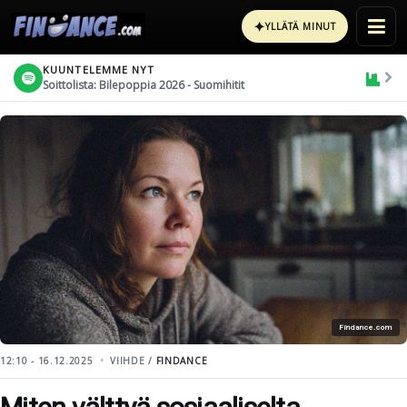
✦
YLLÄTÄ MINUT
KUUNTELEMME NYT
Soittolista: Bilepoppia 2026 - Suomihitit
Findance.com
12:10 - 16.12.2025
VIIHDE /
FINDANCE