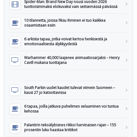
Spider-Man: Brand New Day nousi vuoden 2026
tuottoisimmaksi elokuvaksi vain seitsemässä päivässä
10 tilannetta, joissa fiksu ihminen ei tuo kaikkea
osaamistaan esiin
6 arkista tapaa, jotka voivat kertoa henkisestä ja
emotionaalisesta älykkyydestä
Warhammer 40,000 laajenee animaatiosarjaksi – Henry
Cavill mukana tuottajana
South Parkin uudet kaudet tulevat viimein Suomeen –
kausi 27 jo katsottavissa
6 tapaa, joilla jatkuva puhelimen selaaminen voi tuntua
kehossa
Palantirin tekoälybisnes rikkoi harvinaisen rajan – 155
prosentin luku haastaa kriitikot