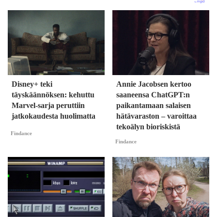
Disney+ teki
Annie Jacobsen kertoo
täyskäännöksen: kehuttu
saaneensa ChatGPT:n
Marvel-sarja peruttiin
paikantamaan salaisen
jatkokaudesta huolimatta
hätävaraston – varoittaa
tekoälyn bioriskistä
Findance
Findance