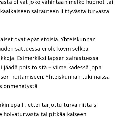
rvasta olivat joko vähintään melko huonot tai
käaikaiseen sairauteen liittyvästä turvasta
iset ovat epätietoisia. Yhteiskunnan
auden sattuessa ei ole kovin selkeä
kkoja. Esimerkiksi lapsen sairastuessa
 jäädä pois töistä – viime kädessä jopa
lapsen hoitamiseen. Yhteiskunnan tuki näissä
nsionmenetystä.
n epäili, ettei tarjottu turva riittäisi
e hoivaturvasta tai pitkäaikaiseen