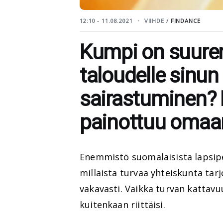
12:10 - 11.08.2021
VIIHDE /
FINDANCE
Kumpi on suurem
taloudelle sinun 
sairastuminen? 
painottuu omaan
Enemmistö suomalaisista lapsipe
millaista turvaa yhteiskunta tarjo
vakavasti. Vaikka turvan kattavuu
kuitenkaan riittäisi.