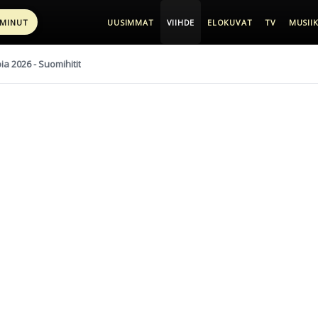
 MINUT
UUSIMMAT
VIIHDE
ELOKUVAT
TV
MUSIIK
pia 2026 - Suomihitit