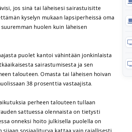
isi, jos sinä tai läheisesi sairastuisitte
eettämän kyselyn mukaan lapsiperheissä oma
 suuremman huolen kuin läheisen
ajasta puolet kantoi vähintään jonkinlaista
tkäaikaisesta sairastumisesta ja sen
heen talouteen. Omasta tai läheisen hoivan
uolissaan 38 prosenttia vastaajista.
aikutuksia perheen talouteen tullaan
rauden sattuessa olennaista on tietysti
sa onneksi hoito julkisella puolella on
 sijaan sosiaaliturva kattaa vain rajallisesti