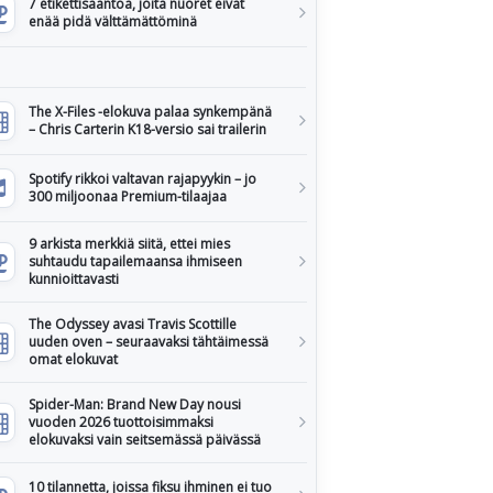
7 etikettisääntöä, joita nuoret eivät
enää pidä välttämättöminä
The X-Files -elokuva palaa synkempänä
– Chris Carterin K18-versio sai trailerin
Spotify rikkoi valtavan rajapyykin – jo
300 miljoonaa Premium-tilaajaa
9 arkista merkkiä siitä, ettei mies
suhtaudu tapailemaansa ihmiseen
kunnioittavasti
The Odyssey avasi Travis Scottille
uuden oven – seuraavaksi tähtäimessä
omat elokuvat
Spider-Man: Brand New Day nousi
vuoden 2026 tuottoisimmaksi
elokuvaksi vain seitsemässä päivässä
10 tilannetta, joissa fiksu ihminen ei tuo