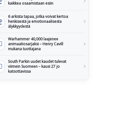
kaikkea osaamistaan esiin
6 arkista tapaa, jotka voivat kertoa
henkisestä ja emotionaalisesta
älykkyydestä
Warhammer 40,000 laajenee
animaatiosarjaksi – Henry Cavill
mukana tuottajana
South Parkin uudet kaudet tulevat
viimein Suomeen – kausi 27 jo
katsottavissa