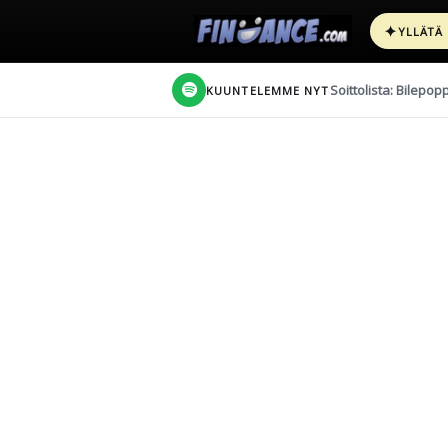
✦
YLLÄTÄ
Soittolista: Bilepop
KUUNTELEMME NYT