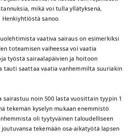
stannuksia, mikä voi tulla yllätyksenä,
 Henkiyhtiöstä sanoo.
uolehtimista vaativa sairaus on esimerkiksi
den toteamisen vaiheessa voi vaatia
a työstä sairaalapäivien ja hoitoon
lla tauti saattaa vaatia vanhemmilta suuriakin
sairastuu noin 500 lasta vuosittain tyypin 1
synä tekemän kyselyn mukaan enemmistö
anhemmista oli tyytyväinen taloudelliseen
i joutuvansa tekemään osa-aikatyötä lapsen