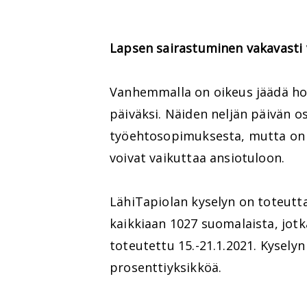
Lapsen sairastuminen vakavasti
Vanhemmalla on oikeus jäädä hoi
päiväksi. Näiden neljän päivän o
työehtosopimuksesta, mutta on 
voivat vaikuttaa ansiotuloon.
LähiTapiolan kyselyn on toteutt
kaikkiaan 1027 suomalaista, jotka
toteutettu 15.-21.1.2021. Kyselyn
prosenttiyksikköä.