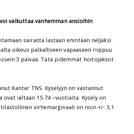
 voi vaikuttaa vanhemman ansioihin
tamaan sairasta lastaan enintään neljäksi
salta oikeus palkalliseen vapaaseen riippuu
usein 3 päivää. Tätä pidemmät hoitojaksot
anut Kantar TNS. Kyselyyn on vastannut
 ovat iältään 15-74 –vuotiaita. Kysely on
 tilastollinen virhemarginaali on noin +/- 3,1