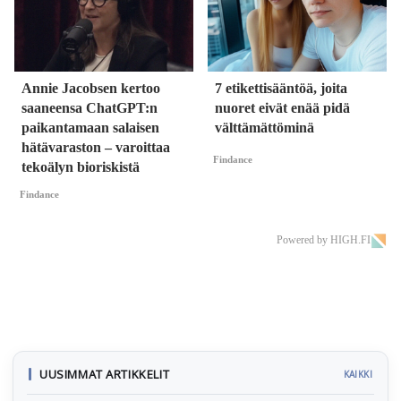
Annie Jacobsen kertoo
7 etikettisääntöä, joita
saaneensa ChatGPT:n
nuoret eivät enää pidä
paikantamaan salaisen
välttämättöminä
hätävaraston – varoittaa
Findance
tekoälyn bioriskistä
Findance
Powered by HIGH.FI
UUSIMMAT ARTIKKELIT
KAIKKI