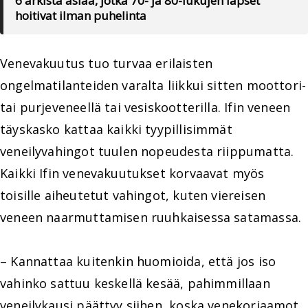
6 arkista asiaa, jotka 70- ja 80-lukujen lapset
hoitivat ilman puhelinta
Venevakuutus tuo turvaa erilaisten
ongelmatilanteiden varalta liikkui sitten moottori-
tai purjeveneellä tai vesiskootterilla. Ifin veneen
täyskasko kattaa kaikki tyypillisimmät
veneilyvahingot tuulen nopeudesta riippumatta.
Kaikki Ifin venevakuutukset korvaavat myös
toisille aiheutetut vahingot, kuten viereisen
veneen naarmuttamisen ruuhkaisessa satamassa.
– Kannattaa kuitenkin huomioida, että jos iso
vahinko sattuu keskellä kesää, pahimmillaan
veneilykausi päättyy siihen, koska venekorjaamot