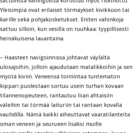
sattuvissa vahingoissa korostuu myös riskinotto.
Yleisimpiä ovat erilaiset törmäykset kivikkoon tai
karille sekä pohjakosketukset. Eniten vahinkoja
sattuu silloin, kun vesillä on ruuhkaa: tyypillisesti
heinäkuisena lauantaina.
– Haasteet navigoinnissa johtavat väylältä
ulosajoihin, jolloin ajaudutaan matalikkoihin ja sen
myötä kiviin. Veneensä toimintaa tuntematon
kippari puolestaan sortuu usein turhan kovaan
tilannenopeuteen, rantautuu liian ahtaisiin
väleihin tai törmää laituriin tai rantaan kovalla
vauhdilla. Nämä kaikki aiheuttavat vaaratilanteita
oman veneen ja seurueen lisäksi muille