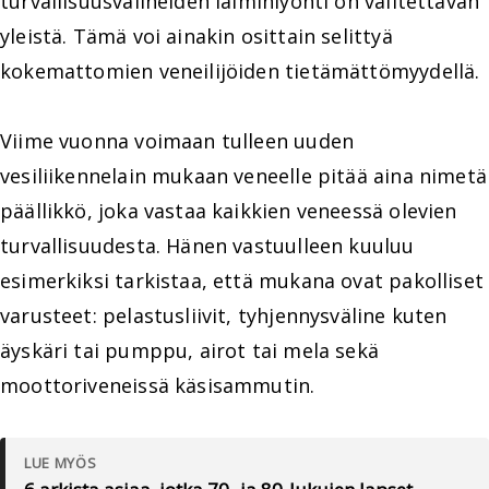
turvallisuusvälineiden laiminlyönti on valitettavan
yleistä. Tämä voi ainakin osittain selittyä
kokemattomien veneilijöiden tietämättömyydellä.
Viime vuonna voimaan tulleen uuden
vesiliikennelain mukaan veneelle pitää aina nimetä
päällikkö, joka vastaa kaikkien veneessä olevien
turvallisuudesta. Hänen vastuulleen kuuluu
esimerkiksi tarkistaa, että mukana ovat pakolliset
varusteet: pelastusliivit, tyhjennysväline kuten
äyskäri tai pumppu, airot tai mela sekä
moottoriveneissä käsisammutin.
LUE MYÖS