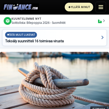
✦
YLLÄTÄ MINUT
KUUNTELEMME NYT
Soittolista: Bilepoppia 2026 - Suomihitit
TÄTÄ MUUT LUKEVAT
Tekoäly suunnitteli 16 toimivaa virusta
IF Vakuutus