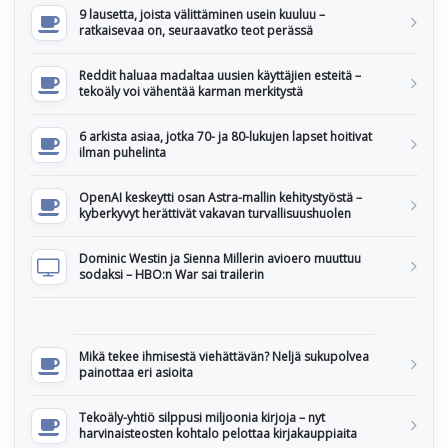
9 lausetta, joista välittäminen usein kuuluu –
ratkaisevaa on, seuraavatko teot perässä
Reddit haluaa madaltaa uusien käyttäjien esteitä –
tekoäly voi vähentää karman merkitystä
6 arkista asiaa, jotka 70- ja 80-lukujen lapset hoitivat
ilman puhelinta
OpenAI keskeytti osan Astra-mallin kehitystyöstä –
kyberkyvyt herättivät vakavan turvallisuushuolen
Dominic Westin ja Sienna Millerin avioero muuttuu
sodaksi – HBO:n War sai trailerin
Mikä tekee ihmisestä viehättävän? Neljä sukupolvea
painottaa eri asioita
Tekoäly-yhtiö silppusi miljoonia kirjoja – nyt
harvinaisteosten kohtalo pelottaa kirjakauppiaita