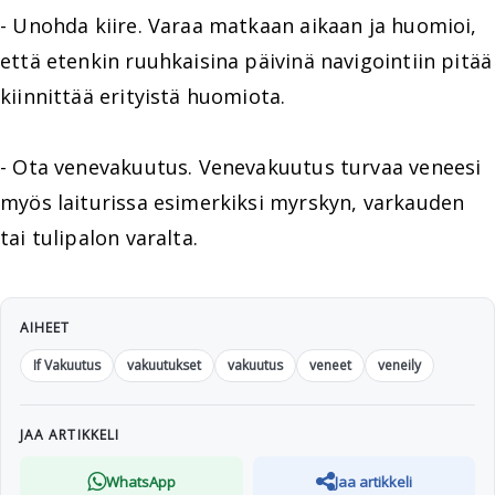
- Unohda kiire. Varaa matkaan aikaan ja huomioi,
että etenkin ruuhkaisina päivinä navigointiin pitää
kiinnittää erityistä huomiota.
- Ota venevakuutus. Venevakuutus turvaa veneesi
myös laiturissa esimerkiksi myrskyn, varkauden
tai tulipalon varalta.
AIHEET
If Vakuutus
vakuutukset
vakuutus
veneet
veneily
JAA ARTIKKELI
WhatsApp
Jaa artikkeli