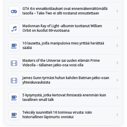
GTA 6:n ennakkotilaukset ovat ennennäkemättömällä
tasolla – Take-Two ei silti nostanut ennustettaan
Madonnan Ray of Light -albumin tuottanut William
Orbit on kuollut 69-vuotiaana
10 lausetta, joilla manipuloiva mies yrittää herättää
sääliä
Masters of the Universe sai uuden elämän Prime
Videolla – tällainen jatko-osa voisi olla
James Gunn tyrmäsi huhun kahden Batman-jatko-osan
yhteiskuvauksista
5 kysymystä, jotka kertovat ihmisestä enemmän kuin
tavallinen small talk
Tekoäly suunnitteli 16 toimivaa virusta: näin
historiallinen läpimurto onnistui