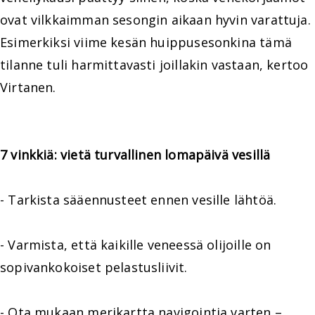
ovat vilkkaimman sesongin aikaan hyvin varattuja.
Esimerkiksi viime kesän huippusesonkina tämä
tilanne tuli harmittavasti joillakin vastaan, kertoo
Virtanen.
7 vinkkiä: vietä turvallinen lomapäivä vesillä
- Tarkista sääennusteet ennen vesille lähtöä.
- Varmista, että kaikille veneessä olijoille on
sopivankokoiset pelastusliivit.
- Ota mukaan merikartta navigointia varten –