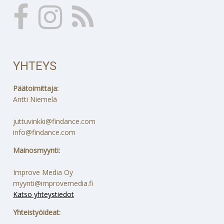
YHTEYS
Päätoimittaja:
Antti Niemelä
juttuvinkki@findance.com
info@findance.com
Mainosmyynti:
Improve Media Oy
myynti@improvemedia.fi
Katso yhteystiedot
Yhteistyöideat: