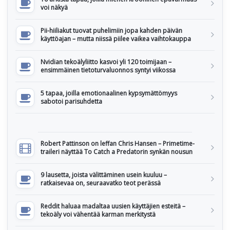
voi näkyä
Pii-hiiliakut tuovat puhelimiin jopa kahden päivän
käyttöajan – mutta niissä piilee vaikea vaihtokauppa
Nvidian tekoälyliitto kasvoi yli 120 toimijaan –
ensimmäinen tietoturvaluonnos syntyi viikossa
5 tapaa, joilla emotionaalinen kypsymättömyys
sabotoi parisuhdetta
Robert Pattinson on leffan Chris Hansen – Primetime-
traileri näyttää To Catch a Predatorin synkän nousun
9 lausetta, joista välittäminen usein kuuluu –
ratkaisevaa on, seuraavatko teot perässä
Reddit haluaa madaltaa uusien käyttäjien esteitä –
tekoäly voi vähentää karman merkitystä