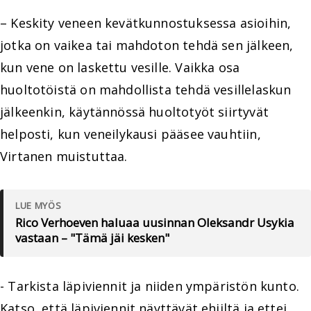
– Keskity veneen kevätkunnostuksessa asioihin,
jotka on vaikea tai mahdoton tehdä sen jälkeen,
kun vene on laskettu vesille. Vaikka osa
huoltotöistä on mahdollista tehdä vesillelaskun
jälkeenkin, käytännössä huoltotyöt siirtyvät
helposti, kun veneilykausi pääsee vauhtiin,
Virtanen muistuttaa.
LUE MYÖS
Rico Verhoeven haluaa uusinnan Oleksandr Usykia
vastaan – "Tämä jäi kesken"
- Tarkista läpiviennit ja niiden ympäristön kunto.
Katso, että läpiviennit näyttävät ehjiltä ja ettei