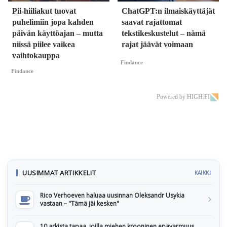
Pii-hiiliakut tuovat
ChatGPT:n ilmaiskäyttäjät
puhelimiin jopa kahden
saavat rajattomat
päivän käyttöajan – mutta
tekstikeskustelut – nämä
niissä piilee vaikea
rajat jäävät voimaan
vaihtokauppa
Findance
Findance
Powered by HIGH.FI
UUSIMMAT ARTIKKELIT
KAIKKI
Rico Verhoeven haluaa uusinnan Oleksandr Usykia
vastaan – "Tämä jäi kesken"
10 arkista tapaa, joilla miehen krooninen epävarmuus