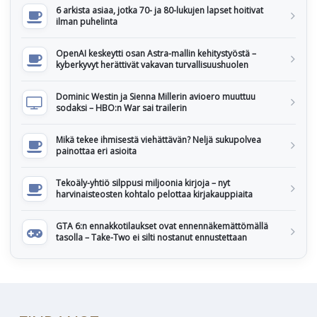
6 arkista asiaa, jotka 70- ja 80-lukujen lapset hoitivat
ilman puhelinta
OpenAI keskeytti osan Astra-mallin kehitystyöstä –
kyberkyvyt herättivät vakavan turvallisuushuolen
Dominic Westin ja Sienna Millerin avioero muuttuu
sodaksi – HBO:n War sai trailerin
Mikä tekee ihmisestä viehättävän? Neljä sukupolvea
painottaa eri asioita
Tekoäly-yhtiö silppusi miljoonia kirjoja – nyt
harvinaisteosten kohtalo pelottaa kirjakauppiaita
GTA 6:n ennakkotilaukset ovat ennennäkemättömällä
tasolla – Take-Two ei silti nostanut ennustettaan