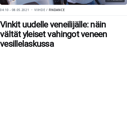
04:10 - 08.05.2021
VIIHDE /
FINDANCE
Vinkit uudelle veneilijälle: näin
vältät yleiset vahingot veneen
vesillelaskussa