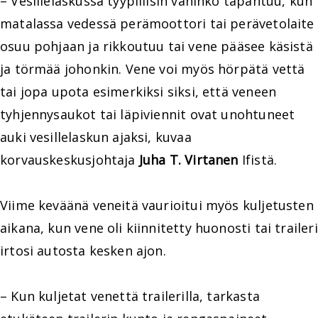
– Vesillelaskussa tyypillisin vahinko tapahtuu, kun
matalassa vedessä perämoottori tai perävetolaite
osuu pohjaan ja rikkoutuu tai vene pääsee käsistä
ja törmää johonkin. Vene voi myös hörpätä vettä
tai jopa upota esimerkiksi siksi, että veneen
tyhjennysaukot tai läpiviennit ovat unohtuneet
auki vesillelaskun ajaksi, kuvaa
korvauskeskusjohtaja
Juha T. Virtanen
Ifistä.
Viime keväänä veneitä vaurioitui myös kuljetusten
aikana, kun vene oli kiinnitetty huonosti tai traileri
irtosi autosta kesken ajon.
– Kun kuljetat venettä trailerilla, tarkasta