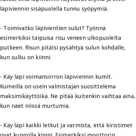
läpiviennin sisäpuolella tunnu syöpymiä.
- Toimivatko läpivientien sulut? Työnnä
esimerkiksi taipuisa risu veneen ulkopuolelta
putkeen. Risun pitäisi pysähtyä sulun kohdalle,
kun sulku on kiinni.
- Käy läpi voimansiirron läpiviennin kumit.
Kumeilla on usein valmistajan suosittelema
maksimikäyttöikä. Ne pitää kuitenkin vaihtaa aina,
kun näet niissä murtumia.
- Käy läpi kaikki letkut ja varmista, että kiristimet
ovat kunnolla kiinni. Esimerkiksi moottorin