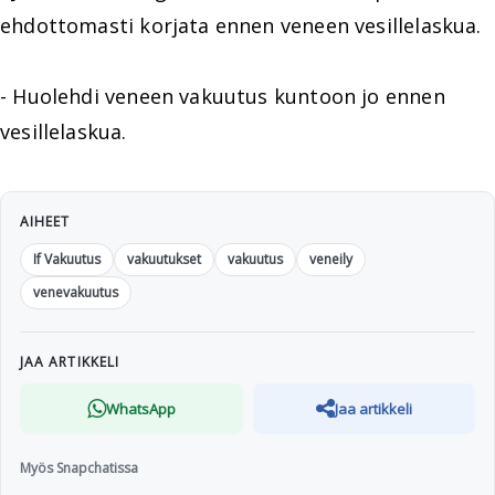
ehdottomasti korjata ennen veneen vesillelaskua.
- Huolehdi veneen vakuutus kuntoon jo ennen
vesillelaskua.
AIHEET
If Vakuutus
vakuutukset
vakuutus
veneily
venevakuutus
JAA ARTIKKELI
WhatsApp
Jaa artikkeli
Myös Snapchatissa