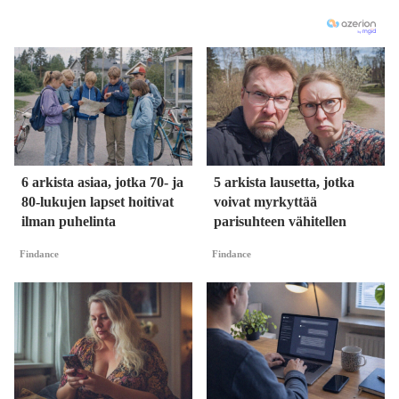
6 arkista asiaa, jotka 70- ja
5 arkista lausetta, jotka
80-lukujen lapset hoitivat
voivat myrkyttää
ilman puhelinta
parisuhteen vähitellen
Findance
Findance