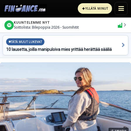
✦
YLLÄTÄ MINUT
KUUNTELEMME NYT
Soittolista: Bilepoppia 2026 - Suomihitit
TÄTÄ MUUT LUKEVAT
10 lausetta, joilla manipuloiva mies yrittää herättää sääliä
IF Vakuutus