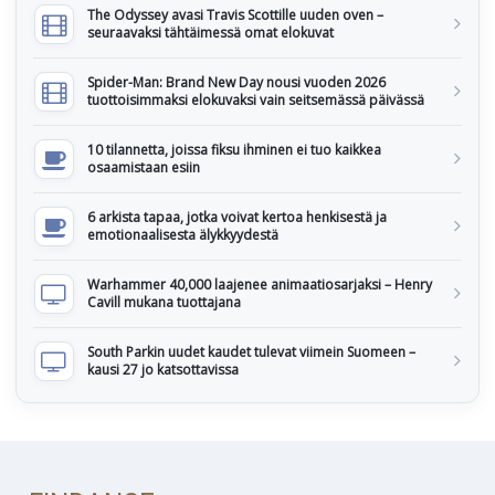
The Odyssey avasi Travis Scottille uuden oven –
seuraavaksi tähtäimessä omat elokuvat
Spider-Man: Brand New Day nousi vuoden 2026
tuottoisimmaksi elokuvaksi vain seitsemässä päivässä
10 tilannetta, joissa fiksu ihminen ei tuo kaikkea
osaamistaan esiin
6 arkista tapaa, jotka voivat kertoa henkisestä ja
emotionaalisesta älykkyydestä
Warhammer 40,000 laajenee animaatiosarjaksi – Henry
Cavill mukana tuottajana
South Parkin uudet kaudet tulevat viimein Suomeen –
kausi 27 jo katsottavissa