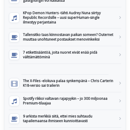
gaslightingin voi katkaista
KPop Demon Hunters -tähti Audrey Nuna siirtyy
Republic Recordsille – uusi superHuman-single
ilmestyy perjantaina
Tallensitko taas kiinnostavan paikan someen? Outernet
muuttaa unohtuneet postaukset menovinkeiksi
7 etikettisääntöä, joita nuoret eivät enää pidä
välttämättöminä
The X-Files -elokuva palaa synkempänä – Chris Carterin
K18-versio sai trailerin
Spotify rikkoi valtavan rajapyykin – jo 300 miljoonaa
Premium-tilaajaa
9 arkista merkkiä siitä, ettei mies suhtaudu
tapailemaansa ihmiseen kunnioittavasti