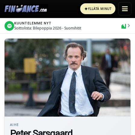
✦
YLLÄTÄ MINUT
KUUNTELEMME NYT
Soittolista: Bilepoppia 2026 - Suomihitit
AIHE
Peter Sarsgaard