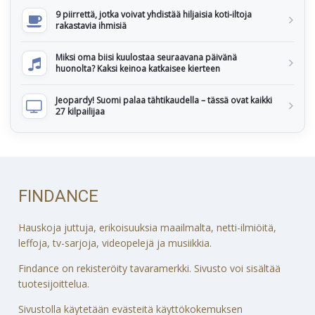
9 piirrettä, jotka voivat yhdistää hiljaisia koti-iltoja
rakastavia ihmisiä
Miksi oma biisi kuulostaa seuraavana päivänä
huonolta? Kaksi keinoa katkaisee kierteen
Jeopardy! Suomi palaa tähtikaudella – tässä ovat kaikki
27 kilpailijaa
FINDANCE
Hauskoja juttuja, erikoisuuksia maailmalta, netti-ilmiöitä,
leffoja, tv-sarjoja, videopelejä ja musiikkia.
Findance on rekisteröity tavaramerkki. Sivusto voi sisältää
tuotesijoittelua.
Sivustolla käytetään evästeitä käyttökokemuksen