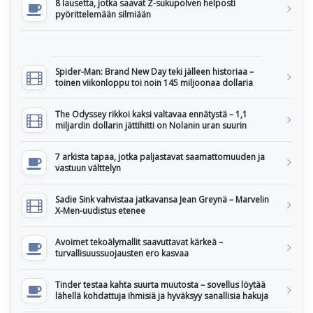
8 lausetta, jotka saavat Z-sukupolven helposti
pyörittelemään silmiään
Spider-Man: Brand New Day teki jälleen historiaa –
toinen viikonloppu toi noin 145 miljoonaa dollaria
The Odyssey rikkoi kaksi valtavaa ennätystä – 1,1
miljardin dollarin jättihitti on Nolanin uran suurin
7 arkista tapaa, jotka paljastavat saamattomuuden ja
vastuun välttelyn
Sadie Sink vahvistaa jatkavansa Jean Greynä – Marvelin
X-Men-uudistus etenee
Avoimet tekoälymallit saavuttavat kärkeä –
turvallisuussuojausten ero kasvaa
Tinder testaa kahta suurta muutosta – sovellus löytää
lähellä kohdattuja ihmisiä ja hyväksyy sanallisia hakuja