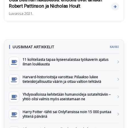
Robert Pattinson ja Nicholas Hoult
Luvassa 2021.
UUSIMMAT ARTIKKELIT
KAIKKI
11 kohteliasta tapaa kyseenalaistaa työkaverin ajatus
ilman loukkausta
Harvard-historioitsija varoittaa: Piilaakso lukee
tieteiskirjallisuutta väärin ja ottaa valtion tehtäviä
Yhdysvalloissa kehitetään humanoideja sotatehtäviin –
yhtiö olisi valmis myös aseistamaan ne
Harry Potter -tähti sai OnlyFansissa noin 15 000 puntaa
yhtenä päivänä