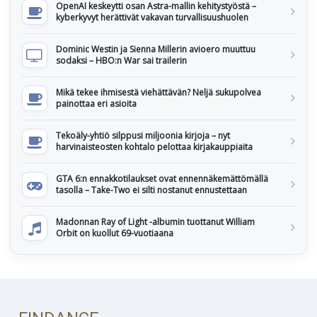
OpenAI keskeytti osan Astra-mallin kehitystyöstä –
kyberkyvyt herättivät vakavan turvallisuushuolen
Dominic Westin ja Sienna Millerin avioero muuttuu
sodaksi – HBO:n War sai trailerin
Mikä tekee ihmisestä viehättävän? Neljä sukupolvea
painottaa eri asioita
Tekoäly-yhtiö silppusi miljoonia kirjoja – nyt
harvinaisteosten kohtalo pelottaa kirjakauppiaita
GTA 6:n ennakkotilaukset ovat ennennäkemättömällä
tasolla – Take-Two ei silti nostanut ennustettaan
Madonnan Ray of Light -albumin tuottanut William
Orbit on kuollut 69-vuotiaana