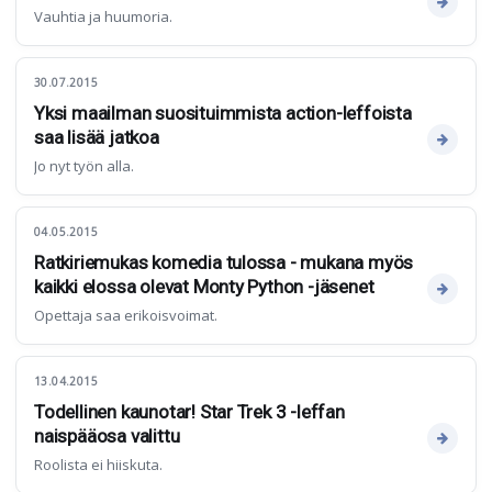
Vauhtia ja huumoria.
30.07.2015
Yksi maailman suosituimmista action-leffoista
saa lisää jatkoa
Jo nyt työn alla.
04.05.2015
Ratkiriemukas komedia tulossa - mukana myös
kaikki elossa olevat Monty Python -jäsenet
Opettaja saa erikoisvoimat.
13.04.2015
Todellinen kaunotar! Star Trek 3 -leffan
naispääosa valittu
Roolista ei hiiskuta.