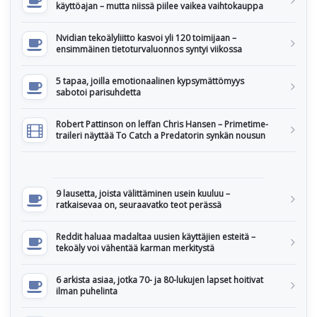
käyttöajan – mutta niissä piilee vaikea vaihtokauppa
Nvidian tekoälyliitto kasvoi yli 120 toimijaan –
ensimmäinen tietoturvaluonnos syntyi viikossa
5 tapaa, joilla emotionaalinen kypsymättömyys
sabotoi parisuhdetta
Robert Pattinson on leffan Chris Hansen – Primetime-
traileri näyttää To Catch a Predatorin synkän nousun
9 lausetta, joista välittäminen usein kuuluu –
ratkaisevaa on, seuraavatko teot perässä
Reddit haluaa madaltaa uusien käyttäjien esteitä –
tekoäly voi vähentää karman merkitystä
6 arkista asiaa, jotka 70- ja 80-lukujen lapset hoitivat
ilman puhelinta