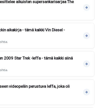
sittelee aikuisten supersankarisarjaa The
ckin aikakirja - tämä kaikki Vin Diesel -
ohtia.
en 2009 Star Trek -leffa - tämä kaikki siinä
ohtia.
seen videopeliin perustuva leffa, joka oli