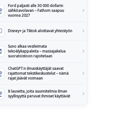
Ford paljasti alle 30 000 dollarin
sähköavolavan – Fathom saapuu
vuonna 2027
Disney+ ja Tiktok aloittavat yhteistyön
Suno alkaa vesileimata
tekoälykappaleita – massajakelua
suoratoistoon rajoitetaan
ChatGPT:n ilmaiskäyttäjät saavat
rajattomat tekstikeskustelut – nämä
rajat jäävät voimaan
8 lausetta, joita suunnitelmia ilman
syyllisyyttä peruvat ihmiset käyttävät