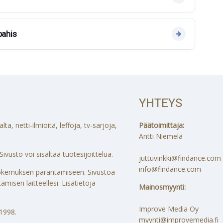
pahis
YHTEYS
a, netti-ilmiöitä, leffoja, tv-sarjoja,
Päätoimittaja:
Antti Niemelä
ivusto voi sisältää tuotesijoittelua.
juttuvinkki@findance.com
info@findance.com
ökokemuksen parantamiseen. Sivustoa
misen laitteellesi. Lisätietoja
Mainosmyynti:
Improve Media Oy
1998.
myynti@improvemedia.fi