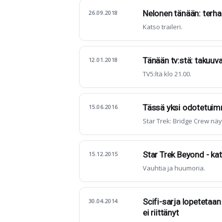
Nelonen tänään: terhak
26.09.2018
Katso traileri.
Tänään tv:stä: takuuv
12.01.2018
TV5:ltä klo 21.00.
Tässä yksi odotetuim
15.06.2016
Star Trek: Bridge Crew näy
Star Trek Beyond - ka
15.12.2015
Vauhtia ja huumoria.
Scifi-sarja lopetetaan
30.04.2014
ei riittänyt