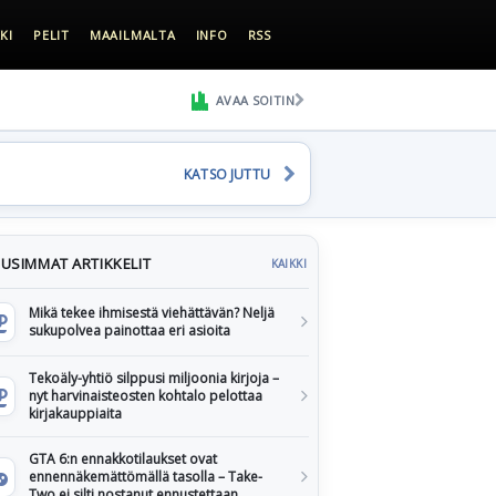
KI
PELIT
MAAILMALTA
INFO
RSS
AVAA SOITIN
KATSO JUTTU
USIMMAT ARTIKKELIT
KAIKKI
Mikä tekee ihmisestä viehättävän? Neljä
sukupolvea painottaa eri asioita
Tekoäly-yhtiö silppusi miljoonia kirjoja –
nyt harvinaisteosten kohtalo pelottaa
kirjakauppiaita
GTA 6:n ennakkotilaukset ovat
ennennäkemättömällä tasolla – Take-
Two ei silti nostanut ennustettaan