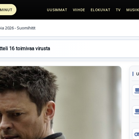
 MINUT
UUSIMMAT
VIIHDE
ELOKUVAT
TV
MUSIIK
pia 2026 - Suomihitit
teli 16 toimivaa virusta
U