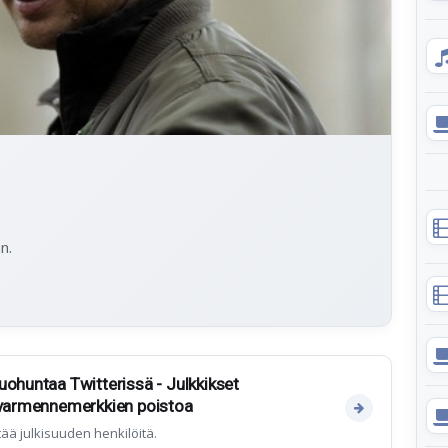
n.
uohuntaa Twitterissä - Julkkikset
n varmennemerkkien poistoa
tää julkisuuden henkilöitä.