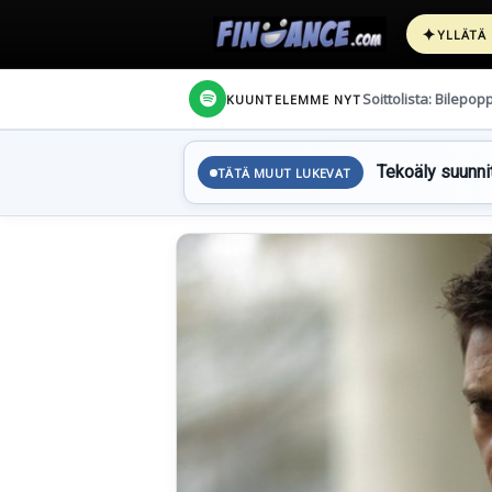
✦
YLLÄTÄ
Soittolista: Bilepop
KUUNTELEMME NYT
Tekoäly suunnit
TÄTÄ MUUT LUKEVAT