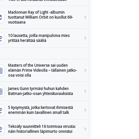
Madonnan Ray of Light -albumin
tuottanut William Orbit on kuollut 69-
vuotiaana
10 lausetta, joilla manipuloiva mies
yrittää herättää sääliä
Masters of the Universe sai uuden
elämän Prime Videolla – tällainen jatko-
osa voisi olla
James Gunn tyrmäsi huhun kahden
Batman-jatko-osan yhteiskuvauksista
5 kysymystä, jotka kertovat ihmisestä
enemmän kuin tavallinen small talk
Tekoäly suunnitteli 16 toimivaa virusta:
näin historiallinen läpimurto onnistui