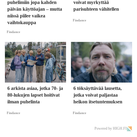
puhelimiin jopa kahden
voivat myrkyttää
päivän käyttöajan – mutta
parisuhteen vähitellen
niissä piilee vaikea
Findance
vaihtokauppa
Findance
6 arkista asiaa, jotka 70- ja
6 töksäyttävää lausetta,
80-lukujen lapset hoitivat
jotka voivat paljastaa
ilman puhelinta
heikon itsetuntemuksen
Findance
Findance
Powered by HIGH.FI