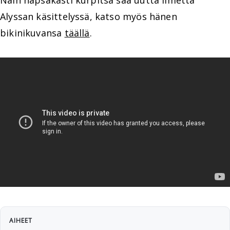
Näin näpsäkästi kurpitsa saa uutta ilmettä
Alyssan käsittelyssä, katso myös hänen
bikinikuvansa
täällä
.
AIHEET