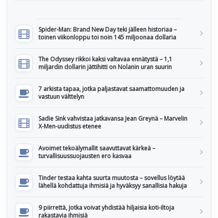
Spider-Man: Brand New Day teki jälleen historiaa –
toinen viikonloppu toi noin 145 miljoonaa dollaria
The Odyssey rikkoi kaksi valtavaa ennätystä – 1,1
miljardin dollarin jättihitti on Nolanin uran suurin
7 arkista tapaa, jotka paljastavat saamattomuuden ja
vastuun välttelyn
Sadie Sink vahvistaa jatkavansa Jean Greynä – Marvelin
X-Men-uudistus etenee
Avoimet tekoälymallit saavuttavat kärkeä –
turvallisuussuojausten ero kasvaa
Tinder testaa kahta suurta muutosta – sovellus löytää
lähellä kohdattuja ihmisiä ja hyväksyy sanallisia hakuja
9 piirrettä, jotka voivat yhdistää hiljaisia koti-iltoja
rakastavia ihmisiä