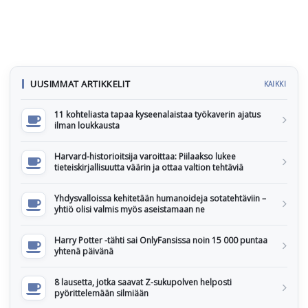
UUSIMMAT ARTIKKELIT
KAIKKI
11 kohteliasta tapaa kyseenalaistaa työkaverin ajatus
ilman loukkausta
Harvard-historioitsija varoittaa: Piilaakso lukee
tieteiskirjallisuutta väärin ja ottaa valtion tehtäviä
Yhdysvalloissa kehitetään humanoideja sotatehtäviin –
yhtiö olisi valmis myös aseistamaan ne
Harry Potter -tähti sai OnlyFansissa noin 15 000 puntaa
yhtenä päivänä
8 lausetta, jotka saavat Z-sukupolven helposti
pyörittelemään silmiään