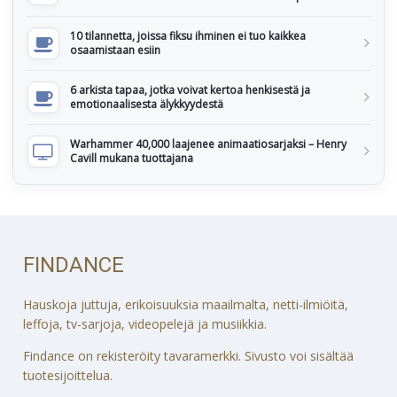
10 tilannetta, joissa fiksu ihminen ei tuo kaikkea
osaamistaan esiin
6 arkista tapaa, jotka voivat kertoa henkisestä ja
emotionaalisesta älykkyydestä
Warhammer 40,000 laajenee animaatiosarjaksi – Henry
Cavill mukana tuottajana
FINDANCE
Hauskoja juttuja, erikoisuuksia maailmalta, netti-ilmiöitä,
leffoja, tv-sarjoja, videopelejä ja musiikkia.
Findance on rekisteröity tavaramerkki. Sivusto voi sisältää
tuotesijoittelua.