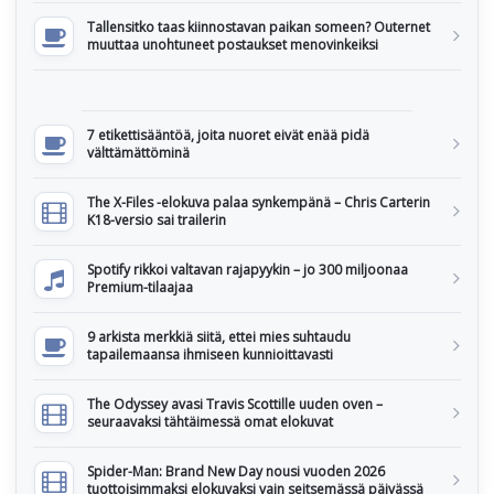
Tallensitko taas kiinnostavan paikan someen? Outernet
muuttaa unohtuneet postaukset menovinkeiksi
7 etikettisääntöä, joita nuoret eivät enää pidä
välttämättöminä
The X-Files -elokuva palaa synkempänä – Chris Carterin
K18-versio sai trailerin
Spotify rikkoi valtavan rajapyykin – jo 300 miljoonaa
Premium-tilaajaa
9 arkista merkkiä siitä, ettei mies suhtaudu
tapailemaansa ihmiseen kunnioittavasti
The Odyssey avasi Travis Scottille uuden oven –
seuraavaksi tähtäimessä omat elokuvat
Spider-Man: Brand New Day nousi vuoden 2026
tuottoisimmaksi elokuvaksi vain seitsemässä päivässä