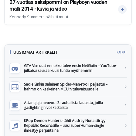
27-vuotias seksipommi on Playboyn vuoden
malli 2014 - kuvia ja video
Kennedy Summers päihitti muut.
UUSIMMAT ARTIKKELIT
KAIKKI
GTA VI:n uusi ennakko tulee ensin Netflixiin – YouTube-
julkaisu seuraa kuusi tuntia myöhemmin
Sadie Sinkin salainen Spider-Man-rooli paljastui –
hahmo on keskeinen MCU:n tulevaisuudelle
Asianajaja neuvoo: 3 rauhallista lausetta, joilla
gaslightingin voi katkaista
KPop Demon Hunters -tähti Audrey Nuna siirtyy
Republic Recordsille – uusi superHuman-single
ilmestyy perjantaina