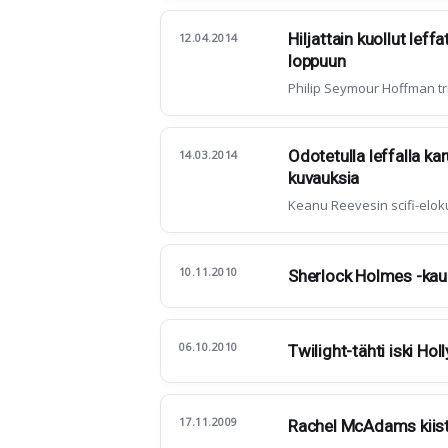
Hiljattain kuollut lef
12.04.2014
loppuun
Philip Seymour Hoffman tr
Odotetulla leffalla kar
14.03.2014
kuvauksia
Keanu Reevesin scifi-elok
10.11.2010
Sherlock Holmes -kau
06.10.2010
Twilight-tähti iski H
17.11.2009
Rachel McAdams kiist