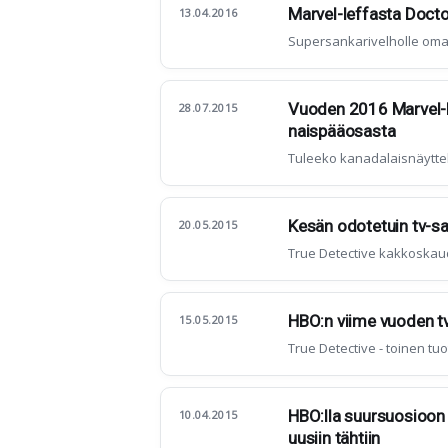
Marvel-leffasta Docto
13.04.2016
Supersankarivelholle oma
Vuoden 2016 Marvel-l
28.07.2015
naispääosasta
Tuleeko kanadalaisnäyttel
Kesän odotetuin tv-s
20.05.2015
True Detective kakkoskaud
HBO:n viime vuoden tv
15.05.2015
True Detective - toinen tu
HBO:lla suursuosioon n
10.04.2015
uusiin tähtiin