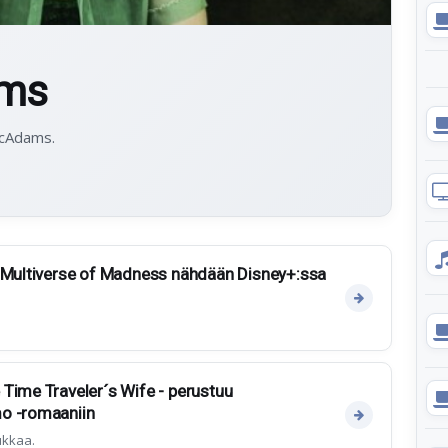
ams
McAdams.
e Multiverse of Madness nähdään Disney+:ssa
Time Traveler´s Wife - perustuu
o -romaaniin
ukkaa.