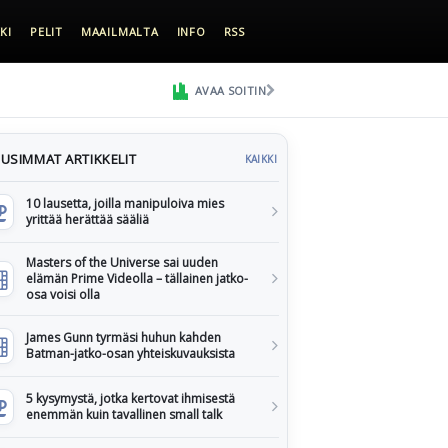
KI
PELIT
MAAILMALTA
INFO
RSS
AVAA SOITIN
USIMMAT ARTIKKELIT
KAIKKI
10 lausetta, joilla manipuloiva mies
yrittää herättää sääliä
Masters of the Universe sai uuden
elämän Prime Videolla – tällainen jatko-
osa voisi olla
James Gunn tyrmäsi huhun kahden
Batman-jatko-osan yhteiskuvauksista
5 kysymystä, jotka kertovat ihmisestä
enemmän kuin tavallinen small talk