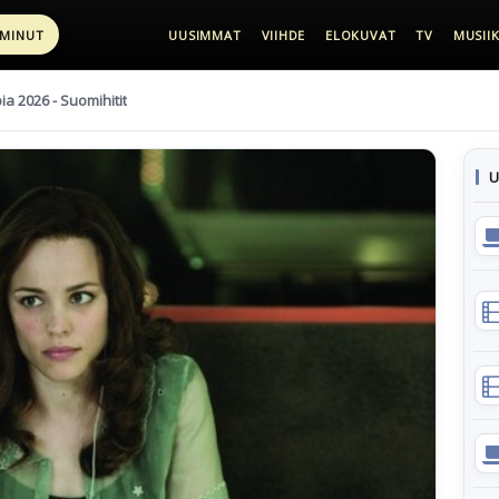
 MINUT
UUSIMMAT
VIIHDE
ELOKUVAT
TV
MUSIIK
pia 2026 - Suomihitit
U