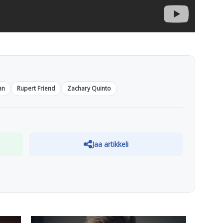
an
Rupert Friend
Zachary Quinto
Jaa artikkeli