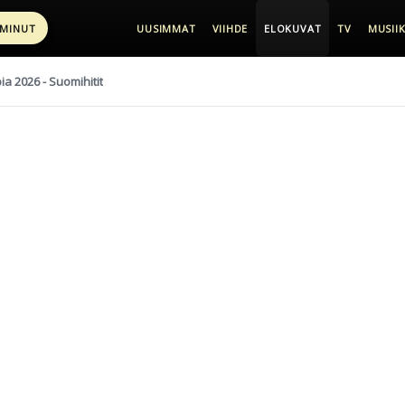
 MINUT
UUSIMMAT
VIIHDE
ELOKUVAT
TV
MUSIIK
pia 2026 - Suomihitit