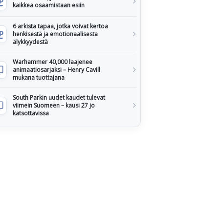
kaikkea osaamistaan esiin
6 arkista tapaa, jotka voivat kertoa
henkisestä ja emotionaalisesta
älykkyydestä
Warhammer 40,000 laajenee
animaatiosarjaksi – Henry Cavill
mukana tuottajana
South Parkin uudet kaudet tulevat
viimein Suomeen – kausi 27 jo
katsottavissa