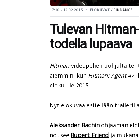
17:10 - 12.02.2015
ELOKUVAT /
FINDANCE
Tulevan Hitman-e
todella lupaava
Hitman
-videopelien pohjalta te
aiemmin, kun
Hitman: Agent 47
-
elokuulle 2015.
Nyt elokuvaa esitellään trailerill
Aleksander Bachin
ohjaaman elok
nousee
Rupert Friend
ja mukana