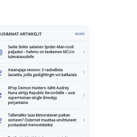
USIMMAT ARTIKKELIT
KAIKKI
Sadie Sinkin salainen Spider-Man-rooli
paljastui – hahmo on keskeinen MCU:n
tulevaisuudelle
Asianajaja neuvoo: 3 rauhallista
lausetta, joilla gaslightingin voi katkaista
KPop Demon Hunters -tähti Audrey
Nuna siirtyy Republic Recordsille – uusi
superHuman-single ilmestyy
perjantaina
Tallensitko taas kiinnostavan paikan
someen? Outernet muuttaa unohtuneet
postaukset menovinkeiksi