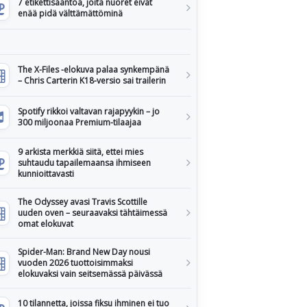
7 etikettisääntöä, joita nuoret eivät
enää pidä välttämättöminä
The X-Files -elokuva palaa synkempänä
– Chris Carterin K18-versio sai trailerin
Spotify rikkoi valtavan rajapyykin – jo
300 miljoonaa Premium-tilaajaa
9 arkista merkkiä siitä, ettei mies
suhtaudu tapailemaansa ihmiseen
kunnioittavasti
The Odyssey avasi Travis Scottille
uuden oven – seuraavaksi tähtäimessä
omat elokuvat
Spider-Man: Brand New Day nousi
vuoden 2026 tuottoisimmaksi
elokuvaksi vain seitsemässä päivässä
10 tilannetta, joissa fiksu ihminen ei tuo