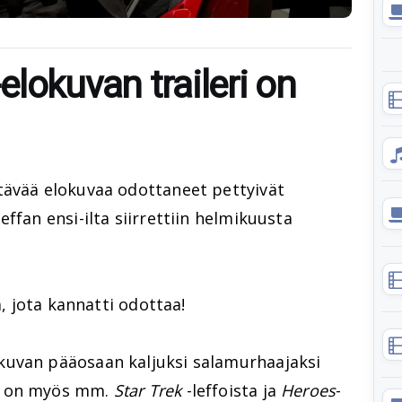
lokuvan traileri on
htävää elokuvaa odottaneet pettyivät
leffan ensi-ilta siirrettiin helmikuusta
a, jota kannatti odottaa!
uvan pääosaan kaljuksi salamurhaajaksi
 on myös mm.
Star Trek
-leffoista ja
Heroes
-