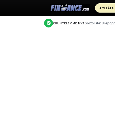
✦
YLLÄTÄ
Soittolista: Bilepop
KUUNTELEMME NYT