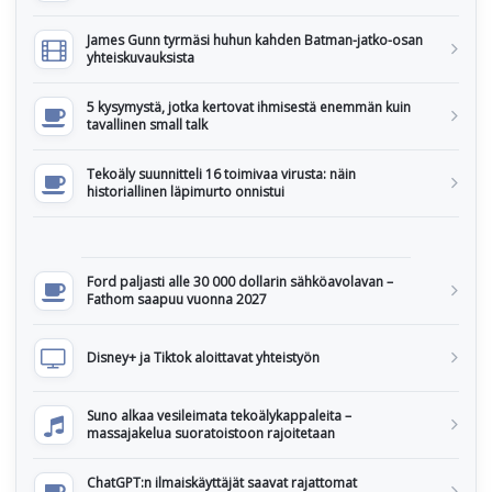
James Gunn tyrmäsi huhun kahden Batman-jatko-osan
yhteiskuvauksista
5 kysymystä, jotka kertovat ihmisestä enemmän kuin
tavallinen small talk
Tekoäly suunnitteli 16 toimivaa virusta: näin
historiallinen läpimurto onnistui
Ford paljasti alle 30 000 dollarin sähköavolavan –
Fathom saapuu vuonna 2027
Disney+ ja Tiktok aloittavat yhteistyön
Suno alkaa vesileimata tekoälykappaleita –
massajakelua suoratoistoon rajoitetaan
ChatGPT:n ilmaiskäyttäjät saavat rajattomat