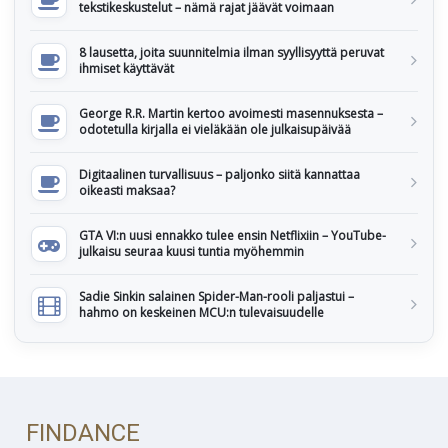
tekstikeskustelut – nämä rajat jäävät voimaan
8 lausetta, joita suunnitelmia ilman syyllisyyttä peruvat
ihmiset käyttävät
George R.R. Martin kertoo avoimesti masennuksesta –
odotetulla kirjalla ei vieläkään ole julkaisupäivää
Digitaalinen turvallisuus – paljonko siitä kannattaa
oikeasti maksaa?
GTA VI:n uusi ennakko tulee ensin Netflixiin – YouTube-
julkaisu seuraa kuusi tuntia myöhemmin
Sadie Sinkin salainen Spider-Man-rooli paljastui –
hahmo on keskeinen MCU:n tulevaisuudelle
FINDANCE