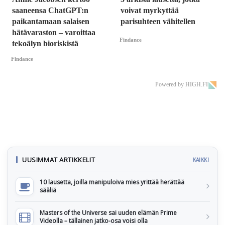
saaneensa ChatGPT:n
voivat myrkyttää
paikantamaan salaisen
parisuhteen vähitellen
hätävaraston – varoittaa
Findance
tekoälyn bioriskistä
Findance
Powered by HIGH.FI
UUSIMMAT ARTIKKELIT
KAIKKI
10 lausetta, joilla manipuloiva mies yrittää herättää
sääliä
Masters of the Universe sai uuden elämän Prime
Videolla – tällainen jatko-osa voisi olla