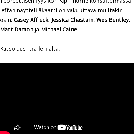
Teoreettisen fyysikon
Kip Thorne
konsultoimassa
leffan näyttelijäkaarti on vakuuttava muiltakin
osin:
Casey Affleck
,
Jessica Chastain
,
Wes Bentley
,
Matt Damon
ja
Michael Caine
.
Katso uusi traileri alta: