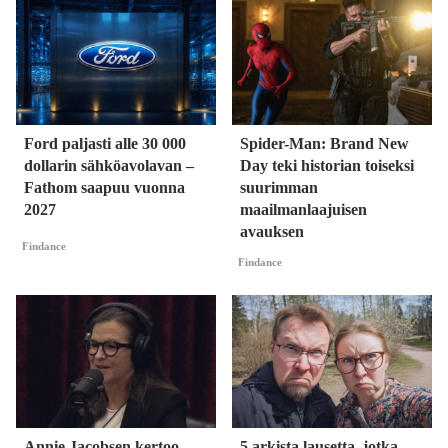
Ford paljasti alle 30 000
Spider-Man: Brand New
dollarin sähköavolavan –
Day teki historian toiseksi
Fathom saapuu vuonna
suurimman
2027
maailmanlaajuisen
avauksen
Findance
Findance
Annie Jacobsen kertoo
5 arkista lausetta, jotka