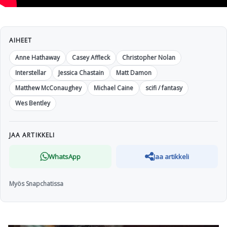
AIHEET
Anne Hathaway
Casey Affleck
Christopher Nolan
Interstellar
Jessica Chastain
Matt Damon
Matthew McConaughey
Michael Caine
scifi / fantasy
Wes Bentley
JAA ARTIKKELI
WhatsApp
Jaa artikkeli
Myös Snapchatissa