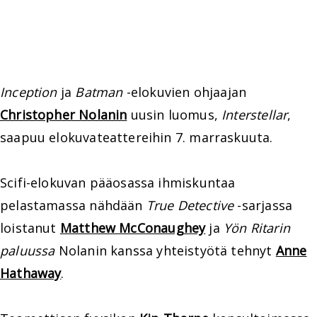
Inception
ja
Batman
-elokuvien ohjaajan
Christopher Nolanin
uusin luomus,
Interstellar
,
saapuu elokuvateattereihin 7. marraskuuta.
Scifi-elokuvan pääosassa ihmiskuntaa
pelastamassa nähdään
True Detective
-sarjassa
loistanut
Matthew McConaughey
ja
Yön Ritarin
paluussa
Nolanin kanssa yhteistyötä tehnyt
Anne
Hathaway
.