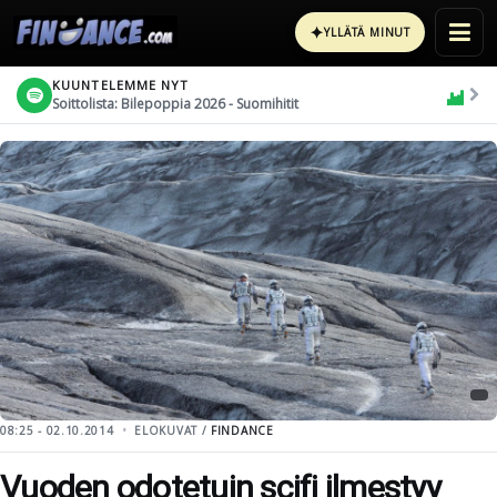
✦
YLLÄTÄ MINUT
KUUNTELEMME NYT
Soittolista: Bilepoppia 2026 - Suomihitit
08:25 - 02.10.2014
ELOKUVAT /
FINDANCE
Vuoden odotetuin scifi ilmestyy