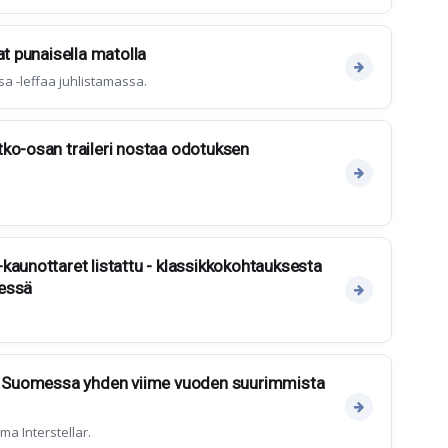
at punaisella matolla
sa -leffaa juhlistamassa.
ko-osan traileri nostaa odotuksen
kaunottaret listattu - klassikkokohtauksesta
jessä
än Suomessa yhden viime vuoden suurimmista
a Interstellar.