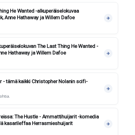
 Thing He Wanted -alkuperäiselokuvaa
ck, Anne Hathaway ja Willem Dafoe
alkuperäiselokuvan The Last Thing He Wanted -
Anne Hathaway ja Willem Dafoe
ar - tämä kaikki Christopher Nolanin scifi-
ohtia.
eissa: The Hustle - Ammattihuijarit -komedia
llä kasarileffaa Herrasmieshuijarit