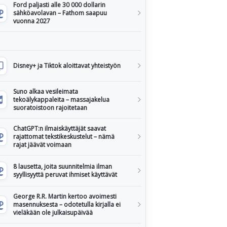
Ford paljasti alle 30 000 dollarin
sähköavolavan – Fathom saapuu
vuonna 2027
Disney+ ja Tiktok aloittavat yhteistyön
Suno alkaa vesileimata
tekoälykappaleita – massajakelua
suoratoistoon rajoitetaan
ChatGPT:n ilmaiskäyttäjät saavat
rajattomat tekstikeskustelut – nämä
rajat jäävät voimaan
8 lausetta, joita suunnitelmia ilman
syyllisyyttä peruvat ihmiset käyttävät
George R.R. Martin kertoo avoimesti
masennuksesta – odotetulla kirjalla ei
vieläkään ole julkaisupäivää