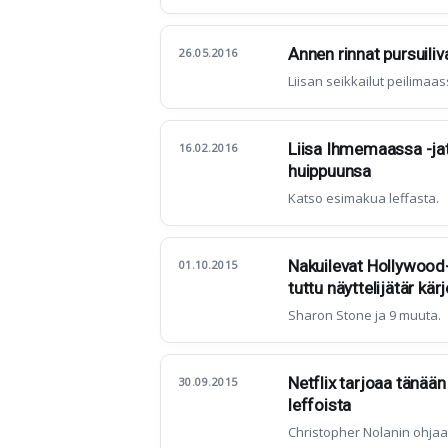
Annen rinnat pursuiliv
26.05.2016
Liisan seikkailut peilimaas
Liisa Ihmemaassa -jat
16.02.2016
huippuunsa
Katso esimakua leffasta.
Nakuilevat Hollywood-
01.10.2015
tuttu näyttelijätär kär
Sharon Stone ja 9 muuta.
Netflix tarjoaa tänä
30.09.2015
leffoista
Christopher Nolanin ohjaam