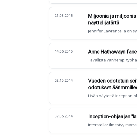
Miljoonia ja miljooni
21.08.2015
näyttelijätärtä
Jennifer Lawrencella on s
Anne Hathawayn faneil
14.05.2015
Tavallista vanhempi työharj
Vuoden odotetuin scifi
02.10.2014
odotukset äärimmille
Lisää näytettä Inception-
Inception-ohjaajan "ku
07.05.2014
Interstellar ilmestyy marr