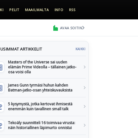
KI
PELIT
MAAILMALTA
INFO
RSS
AVAA SOITIN
USIMMAT ARTIKKELIT
KAIKKI
Masters of the Universe sai uuden
elämän Prime Videolla – tällainen jatko-
osa voisi olla
James Gunn tyrmäsi huhun kahden
Batman-jatko-osan yhteiskuvauksista
5 kysymystä, jotka kertovat ihmisestä
enemmän kuin tavallinen small talk
Tekoäly suunnitteli 16 toimivaa virusta:
näin historiallinen läpimurto onnistui