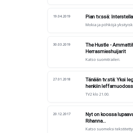
Pian tv:ssä: Interstell
19.04.2019
Mokia ja pöhköjä yksityisk
The Hustle - Ammattihui
30.03.2019
Herrasmieshuijarit
Katso suomitraileri.
Tänään tv:stä: Yksi l
27.01.2018
henkiin leffamuodos
TV2 klo 21.00.
Nyt on koossa lupaava
20.12.2017
Rihanna...
Katso suomeksi tekstitetty t