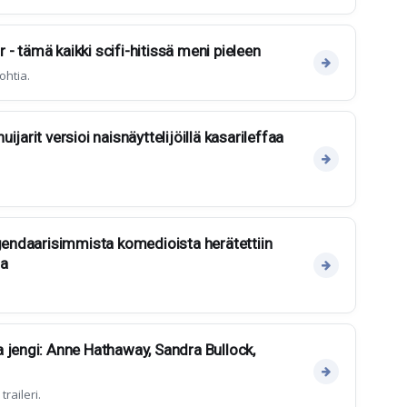
ar - tämä kaikki scifi-hitissä meni pieleen
ohtia.
jarit versioi naisnäyttelijöillä kasarileffaa
egendaarisimmista komedioista herätettiin
sa
 jengi: Anne Hathaway, Sandra Bullock,
raileri.