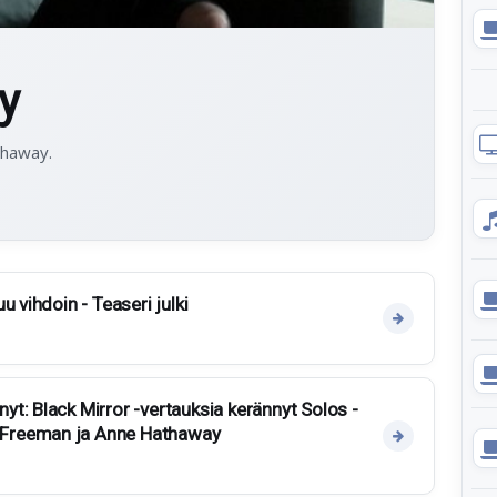
y
thaway.
u vihdoin - Teaseri julki
t: Black Mirror -vertauksia kerännyt Solos -
Freeman ja Anne Hathaway