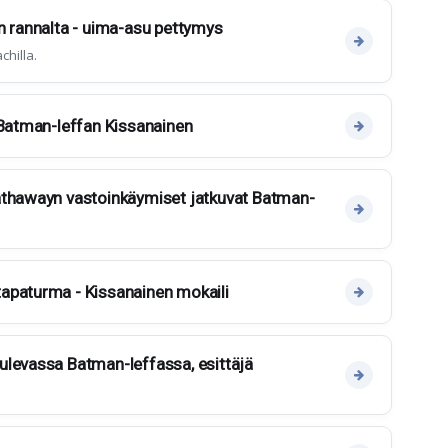
n rannalta - uima-asu pettymys
hilla.
 Batman-leffan Kissanainen
athawayn vastoinkäymiset jatkuvat Batman-
apaturma - Kissanainen mokaili
ulevassa Batman-leffassa, esittäjä