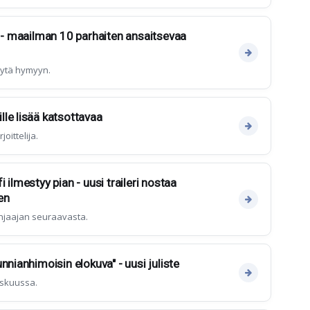
a - maailman 10 parhaiten ansaitsevaa
yytä hymyyn.
le lisää katsottavaa
oittelija.
 ilmestyy pian - uusi traileri nostaa
en
ohjaajan seuraavasta.
nnianhimoisin elokuva" - uusi juliste
askuussa.