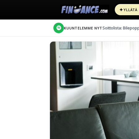
✦
YLLÄTÄ
Soittolista: Bilepop
KUUNTELEMME NYT