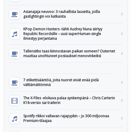
Asianajaja neuvoo: 3 rauhallista lausetta, joilla
gaslightingin voi katkaista
KPop Demon Hunters -tähti Audrey Nuna siirtyy
Republic Recordsille – uusi superHuman-single
ilmestyy perjantaina
Tallensitko taas kiinnostavan paikan someen? Outernet
muuttaa unohtuneet postaukset menovinkeiksi
7 etikettisääntöä, joita nuoret eivät enää pidä
välttämättöminä
The X-Files -elokuva palaa synkempänä – Chris Carterin
K18-versio sai trailerin
Spotify rikkoi valtavan rajapyykin – jo 300 miljoonaa
Premium-tilaajaa