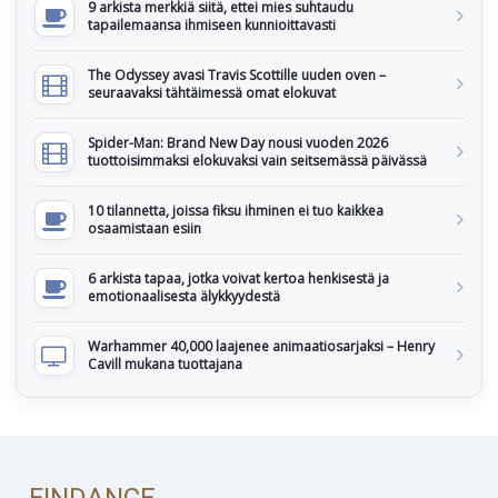
9 arkista merkkiä siitä, ettei mies suhtaudu
tapailemaansa ihmiseen kunnioittavasti
The Odyssey avasi Travis Scottille uuden oven –
seuraavaksi tähtäimessä omat elokuvat
Spider-Man: Brand New Day nousi vuoden 2026
tuottoisimmaksi elokuvaksi vain seitsemässä päivässä
10 tilannetta, joissa fiksu ihminen ei tuo kaikkea
osaamistaan esiin
6 arkista tapaa, jotka voivat kertoa henkisestä ja
emotionaalisesta älykkyydestä
Warhammer 40,000 laajenee animaatiosarjaksi – Henry
Cavill mukana tuottajana
FINDANCE