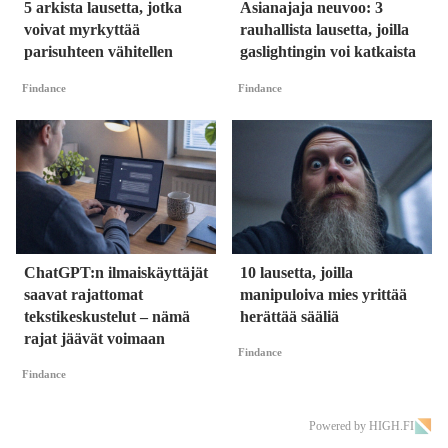
5 arkista lausetta, jotka
Asianajaja neuvoo: 3
voivat myrkyttää
rauhallista lausetta, joilla
parisuhteen vähitellen
gaslightingin voi katkaista
Findance
Findance
ChatGPT:n ilmaiskäyttäjät
10 lausetta, joilla
saavat rajattomat
manipuloiva mies yrittää
tekstikeskustelut – nämä
herättää sääliä
rajat jäävät voimaan
Findance
Findance
Powered by HIGH.FI