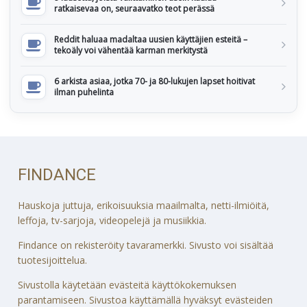
ratkaisevaa on, seuraavatko teot perässä
Reddit haluaa madaltaa uusien käyttäjien esteitä –
tekoäly voi vähentää karman merkitystä
6 arkista asiaa, jotka 70- ja 80-lukujen lapset hoitivat
ilman puhelinta
FINDANCE
Hauskoja juttuja, erikoisuuksia maailmalta, netti-ilmiöitä,
leffoja, tv-sarjoja, videopelejä ja musiikkia.
Findance on rekisteröity tavaramerkki. Sivusto voi sisältää
tuotesijoittelua.
Sivustolla käytetään evästeitä käyttökokemuksen
parantamiseen. Sivustoa käyttämällä hyväksyt evästeiden