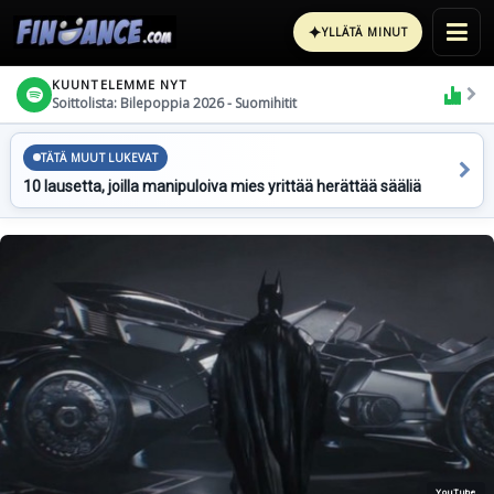
✦
YLLÄTÄ MINUT
KUUNTELEMME NYT
Soittolista: Bilepoppia 2026 - Suomihitit
TÄTÄ MUUT LUKEVAT
10 lausetta, joilla manipuloiva mies yrittää herättää sääliä
YouTube