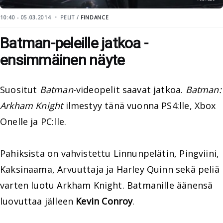
10:40 - 05.03.2014
PELIT /
FINDANCE
Batman-peleille jatkoa -
ensimmäinen näyte
Suositut
Batman
-videopelit saavat jatkoa.
Batman:
Arkham Knight
ilmestyy tänä vuonna PS4:lle, Xbox
Onelle ja PC:lle.
Pahiksista on vahvistettu Linnunpelätin, Pingviini,
Kaksinaama, Arvuuttaja ja Harley Quinn sekä peliä
varten luotu Arkham Knight. Batmanille äänensä
luovuttaa jälleen
Kevin Conroy
.