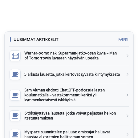
UUSIMMAT ARTIKKELIT
KAIKKI
Warner-pomo näki Superman-jatko-osan kuvia – Man
of Tomorrowin luvataan näyttävän upealta
5 arkista lausetta, jotka kertovat syvästä kiintymyksestä
Sam Altman ehdotti ChatGPT-podcastia lasten
koulumatkalle – vastakommentti keräsi yli
kymmenkertaisesti tykkäyksiä
6 töksäyttävää lausetta, jotka voivat paljastaa heikon
itsetuntemuksen
Myspace suunnittelee paluuta: omistajat haluavat
haastaa algoritmien hallitseman somen