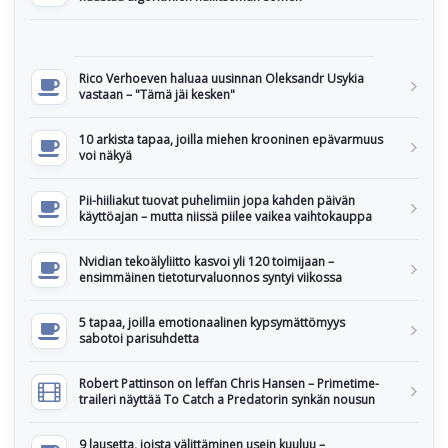
Rico Verhoeven haluaa uusinnan Oleksandr Usykia
vastaan – "Tämä jäi kesken"
10 arkista tapaa, joilla miehen krooninen epävarmuus
voi näkyä
Pii-hiiliakut tuovat puhelimiin jopa kahden päivän
käyttöajan – mutta niissä piilee vaikea vaihtokauppa
Nvidian tekoälyliitto kasvoi yli 120 toimijaan –
ensimmäinen tietoturvaluonnos syntyi viikossa
5 tapaa, joilla emotionaalinen kypsymättömyys
sabotoi parisuhdetta
Robert Pattinson on leffan Chris Hansen – Primetime-
traileri näyttää To Catch a Predatorin synkän nousun
9 lausetta, joista välittäminen usein kuuluu –