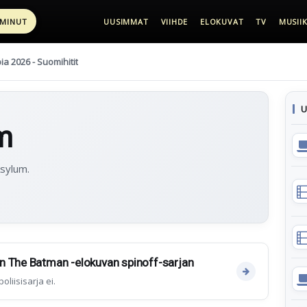
 MINUT
UUSIMMAT
VIIHDE
ELOKUVAT
TV
MUSIIK
pia 2026 - Suomihitit
U
m
Asylum.
n The Batman -elokuvan spinoff-sarjan
oliisisarja ei.