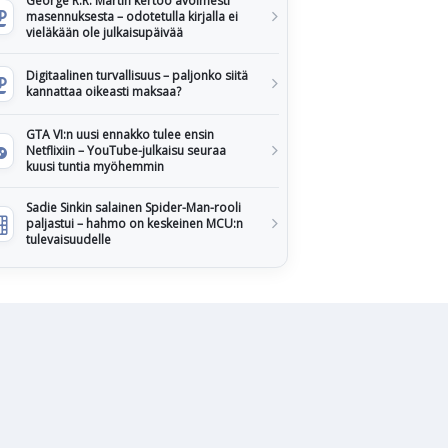
George R.R. Martin kertoo avoimesti
masennuksesta – odotetulla kirjalla ei
vieläkään ole julkaisupäivää
Digitaalinen turvallisuus – paljonko siitä
kannattaa oikeasti maksaa?
GTA VI:n uusi ennakko tulee ensin
Netflixiin – YouTube-julkaisu seuraa
kuusi tuntia myöhemmin
Sadie Sinkin salainen Spider-Man-rooli
paljastui – hahmo on keskeinen MCU:n
tulevaisuudelle