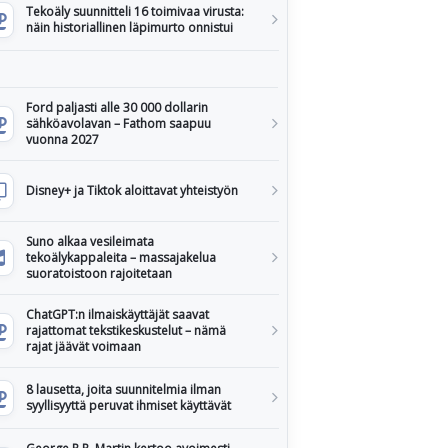
Tekoäly suunnitteli 16 toimivaa virusta:
näin historiallinen läpimurto onnistui
Ford paljasti alle 30 000 dollarin
sähköavolavan – Fathom saapuu
vuonna 2027
Disney+ ja Tiktok aloittavat yhteistyön
Suno alkaa vesileimata
tekoälykappaleita – massajakelua
suoratoistoon rajoitetaan
ChatGPT:n ilmaiskäyttäjät saavat
rajattomat tekstikeskustelut – nämä
rajat jäävät voimaan
8 lausetta, joita suunnitelmia ilman
syyllisyyttä peruvat ihmiset käyttävät