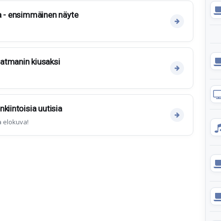
a - ensimmäinen näyte
atmanin kiusaksi
kiintoisia uutisia
a elokuva!