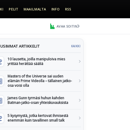
KI
PELIT
MAAILMALTA
INFO
RSS
AVAA SOITIN
USIMMAT ARTIKKELIT
KAIKKI
10 lausetta, joilla manipuloiva mies
yrittää herättää sääliä
Masters of the Universe sai uuden
elämän Prime Videolla – tällainen jatko-
osa voisi olla
James Gunn tyrmäsi huhun kahden
Batman-jatko-osan yhteiskuvauksista
5 kysymystä, jotka kertovat ihmisestä
enemmän kuin tavallinen small talk