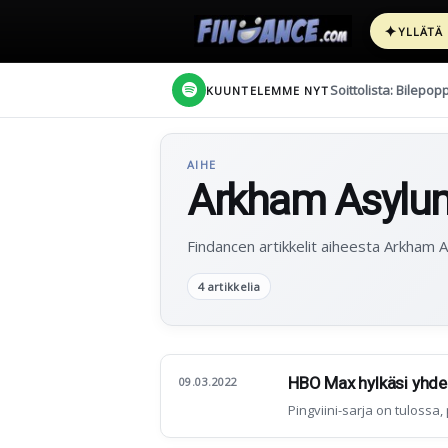
✦
YLLÄTÄ
Soittolista: Bilepop
KUUNTELEMME NYT
AIHE
Arkham Asylu
Findancen artikkelit aiheesta Arkham 
4 artikkelia
HBO Max hylkäsi yhde
09.03.2022
Pingviini-sarja on tulossa, p