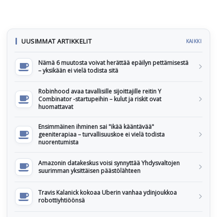
UUSIMMAT ARTIKKELIT
KAIKKI
Nämä 6 muutosta voivat herättää epäilyn pettämisestä
– yksikään ei vielä todista sitä
Robinhood avaa tavallisille sijoittajille reitin Y
Combinator -startupeihin – kulut ja riskit ovat
huomattavat
Ensimmäinen ihminen sai "ikää kääntävää"
geeniterapiaa – turvallisuuskoe ei vielä todista
nuorentumista
Amazonin datakeskus voisi synnyttää Yhdysvaltojen
suurimman yksittäisen päästölähteen
Travis Kalanick kokoaa Uberin vanhaa ydinjoukkoa
robottiyhtiöönsä