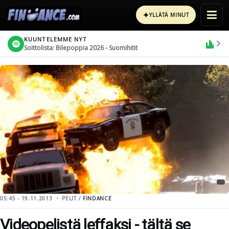
✦
YLLÄTÄ MINUT
KUUNTELEMME NYT
Soittolista: Bilepoppia 2026 - Suomihitit
05:45 - 19.11.2013
PELIT /
FINDANCE
Videopelistä leffaksi - tältä se