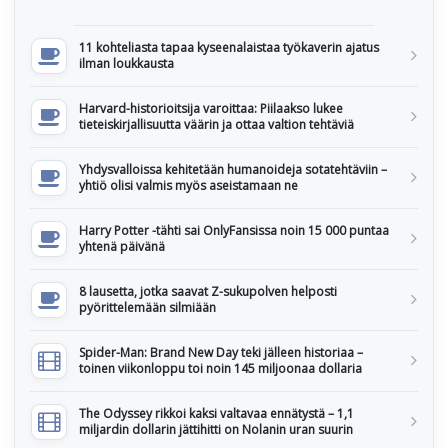
11 kohteliasta tapaa kyseenalaistaa työkaverin ajatus
ilman loukkausta
Harvard-historioitsija varoittaa: Piilaakso lukee
tieteiskirjallisuutta väärin ja ottaa valtion tehtäviä
Yhdysvalloissa kehitetään humanoideja sotatehtäviin –
yhtiö olisi valmis myös aseistamaan ne
Harry Potter -tähti sai OnlyFansissa noin 15 000 puntaa
yhtenä päivänä
8 lausetta, jotka saavat Z-sukupolven helposti
pyörittelemään silmiään
Spider-Man: Brand New Day teki jälleen historiaa –
toinen viikonloppu toi noin 145 miljoonaa dollaria
The Odyssey rikkoi kaksi valtavaa ennätystä – 1,1
miljardin dollarin jättihitti on Nolanin uran suurin