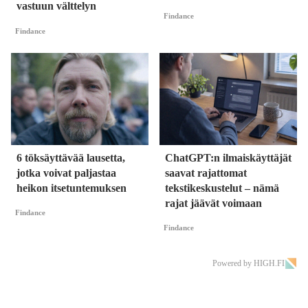
vastuun välttelyn
Findance
Findance
6 töksäyttävää lausetta,
ChatGPT:n ilmaiskäyttäjät
jotka voivat paljastaa
saavat rajattomat
heikon itsetuntemuksen
tekstikeskustelut – nämä
rajat jäävät voimaan
Findance
Findance
Powered by HIGH.FI