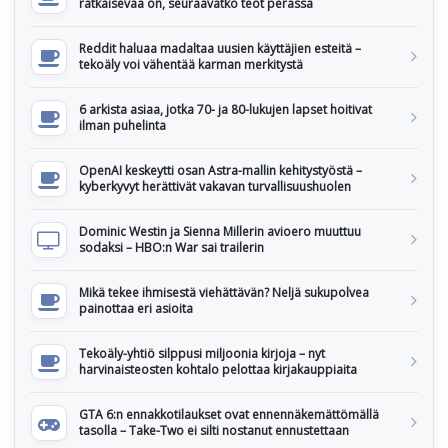
ratkaisevaa on, seuraavatko teot perässä
Reddit haluaa madaltaa uusien käyttäjien esteitä –
tekoäly voi vähentää karman merkitystä
6 arkista asiaa, jotka 70- ja 80-lukujen lapset hoitivat
ilman puhelinta
OpenAI keskeytti osan Astra-mallin kehitystyöstä –
kyberkyvyt herättivät vakavan turvallisuushuolen
Dominic Westin ja Sienna Millerin avioero muuttuu
sodaksi – HBO:n War sai trailerin
Mikä tekee ihmisestä viehättävän? Neljä sukupolvea
painottaa eri asioita
Tekoäly-yhtiö silppusi miljoonia kirjoja – nyt
harvinaisteosten kohtalo pelottaa kirjakauppiaita
GTA 6:n ennakkotilaukset ovat ennennäkemättömällä
tasolla – Take-Two ei silti nostanut ennustettaan