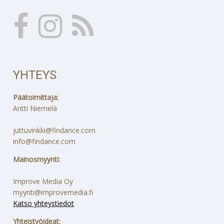
YHTEYS
Päätoimittaja:
Antti Niemelä
juttuvinkki@findance.com
info@findance.com
Mainosmyynti:
Improve Media Oy
myynti@improvemedia.fi
Katso yhteystiedot
Yhteistyöideat: