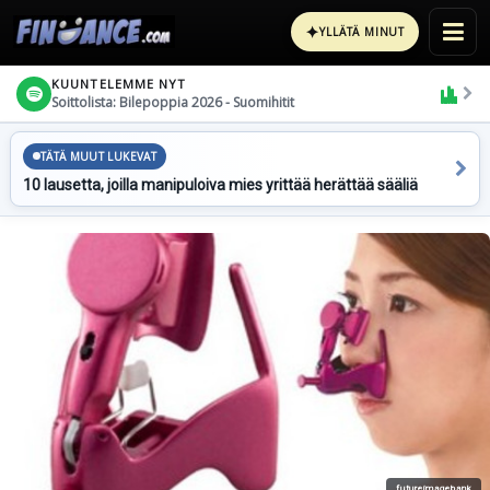
✦
YLLÄTÄ MINUT
KUUNTELEMME NYT
Soittolista: Bilepoppia 2026 - Suomihitit
TÄTÄ MUUT LUKEVAT
10 lausetta, joilla manipuloiva mies yrittää herättää sääliä
futureimagebank