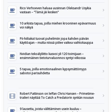
Rico Verhoeven haluaa uusinnan Oleksandr Usykia
vastaan – "Tämä jäi kesken"
10 arkista tapaa, joilla miehen krooninen epävarmuus
voi näkyä
Pii-hiiliakut tuovat puhelimiin jopa kahden päivän
käyttöajan – mutta niissä piilee vaikea vaihtokauppa
Nvidian tekoälyliitto kasvoi yli 120 toimijaan –
ensimmäinen tietoturvaluonnos syntyi viikossa
5 tapaa, joilla emotionaalinen kypsymättömyys
sabotoi parisuhdetta
Robert Pattinson on leffan Chris Hansen – Primetime-
traileri näyttää To Catch a Predatorin synkän nousun
9 lausetta, joista välittäminen usein kuuluu –