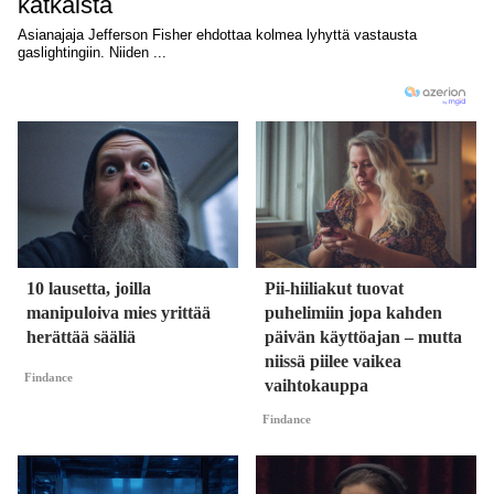
10 lausetta, joilla
Pii-hiiliakut tuovat
manipuloiva mies yrittää
puhelimiin jopa kahden
herättää sääliä
päivän käyttöajan – mutta
niissä piilee vaikea
Findance
vaihtokauppa
Findance