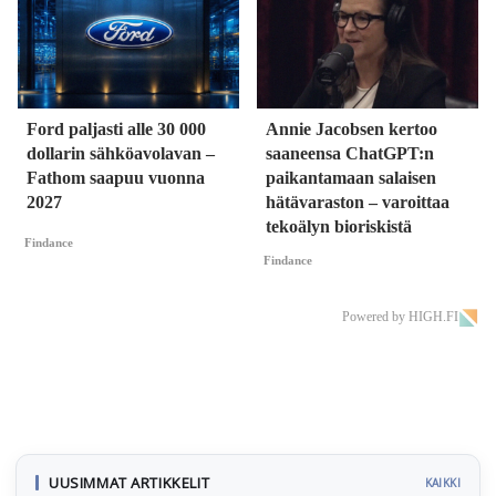
Ford paljasti alle 30 000
Annie Jacobsen kertoo
dollarin sähköavolavan –
saaneensa ChatGPT:n
Fathom saapuu vuonna
paikantamaan salaisen
2027
hätävaraston – varoittaa
tekoälyn bioriskistä
Findance
Findance
Powered by HIGH.FI
UUSIMMAT ARTIKKELIT
KAIKKI