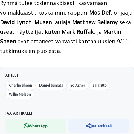
Ryhmä tulee todennäköisesti kasvamaan
voimakkaasti, koska mm. räppäri
Mos Def
, ohjaaja
David Lynch
,
Musen
laulaja
Matthew Bellamy
sekä
useat näyttelijät kuten
Mark Ruffalo
ja
Martin
Sheen
ovat ottaneet vahvasti kantaa uusien 9/11-
tutkimuksien puolesta.
AIHEET
Charlie Sheen
Daniel Sunjata
Ed Asner
salaliitto
Willie Nelson
JAA ARTIKKELI
WhatsApp
Jaa artikkeli