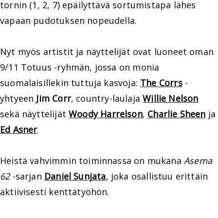
tornin (1, 2, 7) epäilyttävä sortumistapa lähes
vapaan pudotuksen nopeudella.
Nyt myös artistit ja näyttelijät ovat luoneet oman
9/11 Totuus -ryhmän, jossa on monia
suomalaisillekin tuttuja kasvoja:
The Corrs
-
yhtyeen
Jim Corr
, country-laulaja
Willie Nelson
sekä näyttelijät
Woody Harrelson
,
Charlie Sheen
ja
Ed Asner
.
Heistä vahvimmin toiminnassa on mukana
Asema
62
-sarjan
Daniel Sunjata
, joka osallistuu erittäin
aktiivisesti kenttätyöhön.