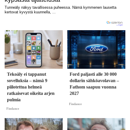
Tekoäly ei tappanut
Ford paljasti alle 30 000
sovelluksia – nämä 9
dollarin sähköavolavan –
piilotettua helmeä
Fathom saapuu vuonna
ratkaisevat oikeita arjen
2027
pulmia
Findance
Findance