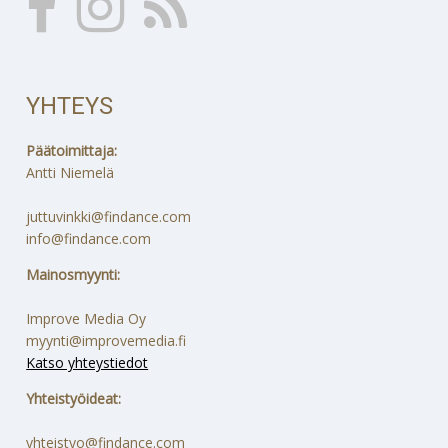
YHTEYS
Päätoimittaja:
Antti Niemelä
juttuvinkki@findance.com
info@findance.com
Mainosmyynti:
Improve Media Oy
myynti@improvemedia.fi
Katso yhteystiedot
Yhteistyöideat:
yhteistyo@findance.com