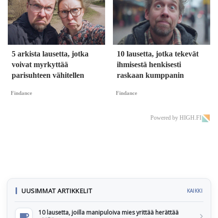
5 arkista lausetta, jotka
10 lausetta, jotka tekevät
voivat myrkyttää
ihmisestä henkisesti
parisuhteen vähitellen
raskaan kumppanin
Findance
Findance
Powered by HIGH.FI
UUSIMMAT ARTIKKELIT
KAIKKI
10 lausetta, joilla manipuloiva mies yrittää herättää