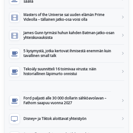
sääliä
Masters of the Universe sai uuden elämän Prime
Videolla – tällainen jatko-osa voisi olla
James Gunn tyrmäsi huhun kahden Batman-jatko-osan
yhteiskuvauksista
5 kysymystä, jotka kertovat ihmisestä enemmän kuin
tavallinen small talk
Tekoäly suunnitteli 16 toimivaa virusta: näin
historiallinen läpimurto onnistui
Ford paljasti alle 30 000 dollarin sähköavolavan –
Fathom saapuu vuonna 2027
Disney+ ja Tiktok aloittavat yhteistyön