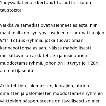
Yhdysvallat ei ole kertonut totuutta iskujen
taustoista.
Vaikka valtamediat ovat vaienneet asiasta, niin
maailmalla on syntynyt useiden eri ammattialojen
9/11 Totuus -ryhmiä, jotka tuovat oman
kannanottonsa asiaan. Näistä mahdollisesti
merkittävin on arkkitehtien ja insinöörien
muodostama ryhmä, johon on liittynyt jo 1 284
ammattijäsentä.
Arkkitehtien, lakimiesten, lentäjien, uhrien
omaisten ja palomiesten muodostamien ryhmien
väitteiden pääperusteena on tavallisesti kolmen