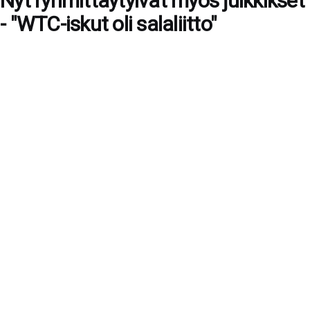
Nyt ryhmittäytyivät myös julkkikset
- "WTC-iskut oli salaliitto"