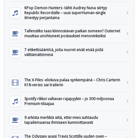
KPop Demon Hunters -tähti Audrey Nuna siirtyy
Republic Recordsille – uusi superHuman-single
ilmestyy perjantaina
Tallensitko taas kiinnostavan paikan someen? Outernet
muuttaa unohtuneet postaukset menovinkeiksi
7 etikettisääntöä, joita nuoret eivät enää pidä
välttämättöminä
The X-Files -elokuva palaa synkempänä – Chris Carterin
K18-versio sai trailerin
Spotify rikkoi valtavan rajapyykin – jo 300 miljoonaa
Premium-tilaajaa
9 arkista merkkiä siitä, ettei mies suhtaudu
tapailemaansa ihmiseen kunnioittavasti
The Odyssey avasi Travis Scottille uuden oven –