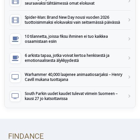
seuraavaksi tähtäimessä omat elokuvat
Spider-Man: Brand New Day nousi vuoden 2026
tuottoisimmaksi elokuvaksi vain seitsemässä päivässä
10 tilannetta, joissa fiksu ihminen ei tuo kaikkea
osaamistaan esiin
6 arkista tapaa, jotka voivat kertoa henkisestä ja
emotionaalisesta älykkyydestä
Warhammer 40,000 laajenee animaatiosarjaksi – Henry
Cavill mukana tuottajana
South Parkin uudet kaudet tulevat viimein Suomeen –
kausi 27 jo katsottavissa
FINDANCE