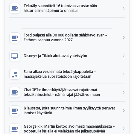
Tekoäly suunnitteli 16 toimivaa virusta: näin
historiallinen läpimurto onnistui
Ford paljasti alle 30 000 dollarin sähköavolavan –
Fathom saapuu vuonna 2027
Disney+ ja Tiktok aloittavat yhteistyön
Suno alkaa vesileimata tekoälykappaleita –
massajakelua suoratoistoon rajoitetaan
ChatGPT:n ilmaiskäyttäjät saavat rajattomat
tekstikeskustelut – nämä rajat jäävät voimaan
8 lausetta, joita suunnitelmia ilman syyllisyyttä peruvat
ihmiset käyttävät
George R.R. Martin kertoo avoimesti masennuksesta –
odotetulla kirjalla ei vieläkään ole julkaisupäivää