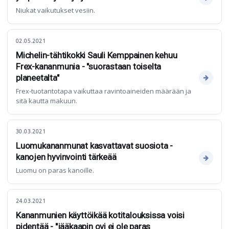
Niukat vaikutukset vesiin.
02.05.2021
Michelin-tähtikokki Sauli Kemppainen kehuu
Frex-kananmunia - "suorastaan toiselta
planeetalta"
Frex-tuotantotapa vaikuttaa ravintoaineiden määrään ja
sitä kautta makuun.
30.03.2021
Luomukananmunat kasvattavat suosiota -
kanojen hyvinvointi tärkeää
Luomu on paras kanoille.
24.03.2021
Kananmunien käyttöikää kotitalouksissa voisi
pidentää - "jääkaapin ovi ei ole paras