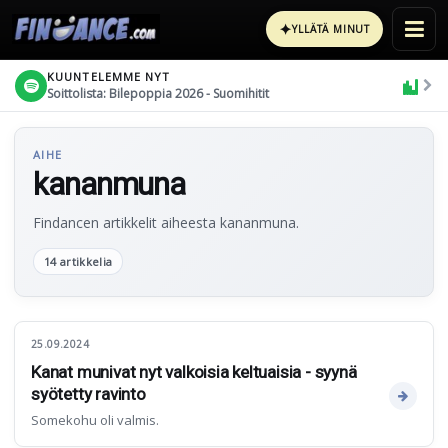
✦
YLLÄTÄ MINUT
KUUNTELEMME NYT
Soittolista: Bilepoppia 2026 - Suomihitit
AIHE
kananmuna
Findancen artikkelit aiheesta kananmuna.
14 artikkelia
25.09.2024
Kanat munivat nyt valkoisia keltuaisia - syynä
syötetty ravinto
Somekohu oli valmis.