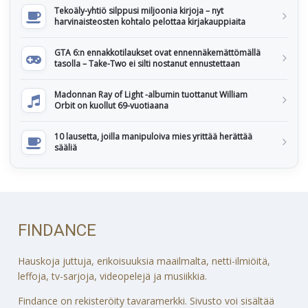
Tekoäly-yhtiö silppusi miljoonia kirjoja – nyt
harvinaisteosten kohtalo pelottaa kirjakauppiaita
GTA 6:n ennakkotilaukset ovat ennennäkemättömällä
tasolla – Take-Two ei silti nostanut ennustettaan
Madonnan Ray of Light -albumin tuottanut William
Orbit on kuollut 69-vuotiaana
10 lausetta, joilla manipuloiva mies yrittää herättää
sääliä
FINDANCE
Hauskoja juttuja, erikoisuuksia maailmalta, netti-ilmiöitä,
leffoja, tv-sarjoja, videopelejä ja musiikkia.
Findance on rekisteröity tavaramerkki. Sivusto voi sisältää