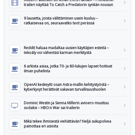
traileri näyttää To Catch a Predatorin synkän nousun
9 lausetta, joista välittäminen usein kuuluu –
ratkaisevaa on, seuraavatko teot perässä
Reddit haluaa madaltaa uusien käyttäjien esteitä –
tekoäly voi vähentää karman merkitystä
6 arkista asiaa, jotka 70- ja 80-lukujen lapset hoitivat
ilman puhelinta
OpenAI keskeytti osan Astra-mallin kehitystyöstä –
kyberkyvyt herättivät vakavan turvallisuushuolen
Dominic Westin ja Sienna Millerin avioero muuttuu
sodaksi – HBO:n War sai trailerin
Mikä tekee ihmisestä viehättävän? Neljä sukupolvea
painottaa eri asioita