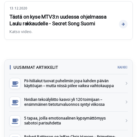
13.12.2020
Tästä on kyse MTV3:n uudessa ohjelmassa
Laulu rakkaudelle - Secret Song Suomi
Katso video.
UUSIMMAT ARTIKKELIT
KAIKKI
Pii-hiiliakut tuovat puhelimiin jopa kahden päivän
käyttöajan – mutta niissä piilee vaikea vaihtokauppa
Nvidian tekoälyliitto kasvoi yli 120 toimijaan –
ensimmäinen tietoturvaluonnos syntyi viikossa
5 tapaa, joilla emotionaalinen kypsymättömyys
sabotoi parisuhdetta
Robert Pattinson on leffan Chris Hansen – Primetime-