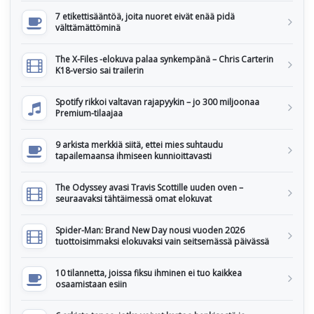
7 etikettisääntöä, joita nuoret eivät enää pidä
välttämättöminä
The X-Files -elokuva palaa synkempänä – Chris Carterin
K18-versio sai trailerin
Spotify rikkoi valtavan rajapyykin – jo 300 miljoonaa
Premium-tilaajaa
9 arkista merkkiä siitä, ettei mies suhtaudu
tapailemaansa ihmiseen kunnioittavasti
The Odyssey avasi Travis Scottille uuden oven –
seuraavaksi tähtäimessä omat elokuvat
Spider-Man: Brand New Day nousi vuoden 2026
tuottoisimmaksi elokuvaksi vain seitsemässä päivässä
10 tilannetta, joissa fiksu ihminen ei tuo kaikkea
osaamistaan esiin