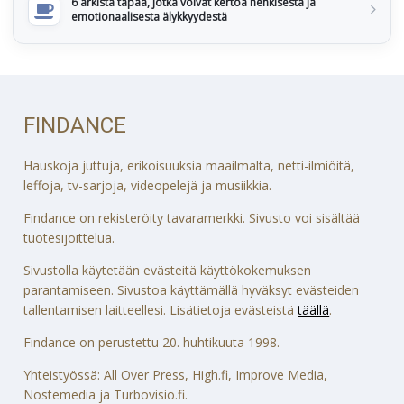
6 arkista tapaa, jotka voivat kertoa henkisestä ja
emotionaalisesta älykkyydestä
FINDANCE
Hauskoja juttuja, erikoisuuksia maailmalta, netti-ilmiöitä,
leffoja, tv-sarjoja, videopelejä ja musiikkia.
Findance on rekisteröity tavaramerkki. Sivusto voi sisältää
tuotesijoittelua.
Sivustolla käytetään evästeitä käyttökokemuksen
parantamiseen. Sivustoa käyttämällä hyväksyt evästeiden
tallentamisen laitteellesi. Lisätietoja evästeistä
täällä
.
Findance on perustettu 20. huhtikuuta 1998.
Yhteistyössä: All Over Press, High.fi, Improve Media,
Nostemedia ja Turbovisio.fi.