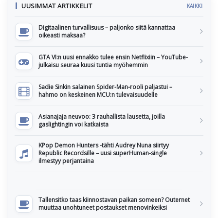
UUSIMMAT ARTIKKELIT
KAIKKI
Digitaalinen turvallisuus – paljonko siitä kannattaa
oikeasti maksaa?
GTA VI:n uusi ennakko tulee ensin Netflixiin – YouTube-
julkaisu seuraa kuusi tuntia myöhemmin
Sadie Sinkin salainen Spider-Man-rooli paljastui –
hahmo on keskeinen MCU:n tulevaisuudelle
Asianajaja neuvoo: 3 rauhallista lausetta, joilla
gaslightingin voi katkaista
KPop Demon Hunters -tähti Audrey Nuna siirtyy
Republic Recordsille – uusi superHuman-single
ilmestyy perjantaina
Tallensitko taas kiinnostavan paikan someen? Outernet
muuttaa unohtuneet postaukset menovinkeiksi