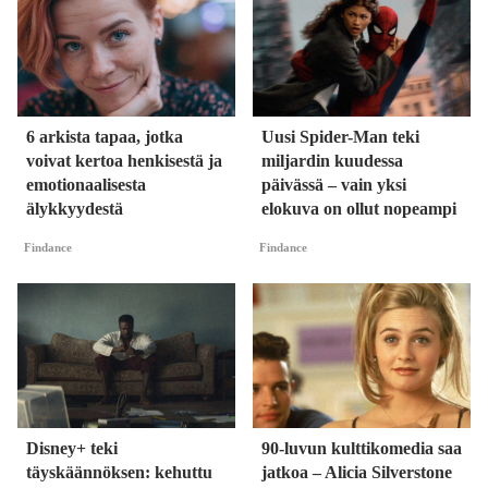
6 arkista tapaa, jotka
Uusi Spider-Man teki
voivat kertoa henkisestä ja
miljardin kuudessa
emotionaalisesta
päivässä – vain yksi
älykkyydestä
elokuva on ollut nopeampi
Findance
Findance
Disney+ teki
90-luvun kulttikomedia saa
täyskäännöksen: kehuttu
jatkoa – Alicia Silverstone