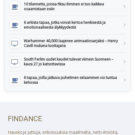
10 tilannetta, joissa fiksu ihminen ei tuo kaikkea
osaamistaan esiin
6 arkista tapaa, jotka voivat kertoa henkisestä ja
emotionaalisesta älykkyydestä
Warhammer 40,000 laajenee animaatiosarjaksi – Henry
Cavill mukana tuottajana
South Parkin uudet kaudet tulevat viimein Suomeen –
kausi 27 jo katsottavissa
6 tapaa, joilla jatkuva puhelimen selaaminen voi tuntua
kehossa
FINDANCE
Hauskoja juttuja, erikoisuuksia maailmalta, netti-ilmiöitä,