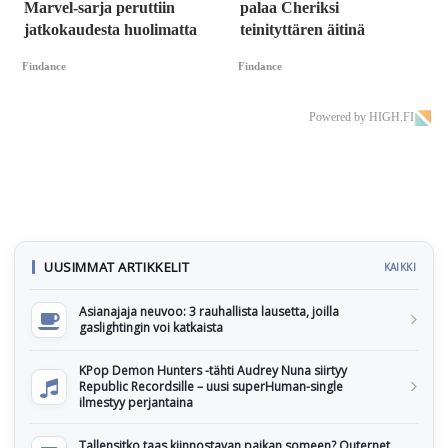
Marvel-sarja peruttiin
palaa Cheriksi
jatkokaudesta huolimatta
teinityttären äitinä
Findance
Findance
Powered by HIGH.FI
UUSIMMAT ARTIKKELIT
KAIKKI
Asianajaja neuvoo: 3 rauhallista lausetta, joilla
gaslightingin voi katkaista
KPop Demon Hunters -tähti Audrey Nuna siirtyy
Republic Recordsille – uusi superHuman-single
ilmestyy perjantaina
Tallensitko taas kiinnostavan paikan someen? Outernet