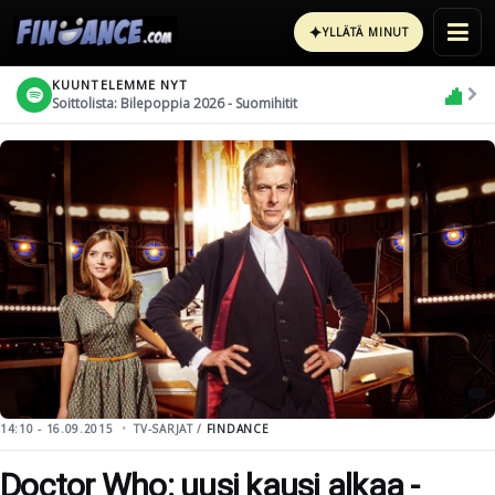
✦
YLLÄTÄ MINUT
KUUNTELEMME NYT
Soittolista: Bilepoppia 2026 - Suomihitit
14:10 - 16.09.2015
TV-SARJAT /
FINDANCE
Doctor Who: uusi kausi alkaa -