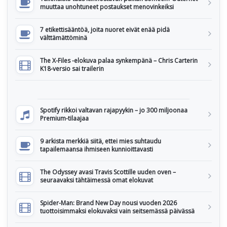
muuttaa unohtuneet postaukset menovinkeiksi
7 etikettisääntöä, joita nuoret eivät enää pidä
välttämättöminä
The X-Files -elokuva palaa synkempänä – Chris Carterin
K18-versio sai trailerin
Spotify rikkoi valtavan rajapyykin – jo 300 miljoonaa
Premium-tilaajaa
9 arkista merkkiä siitä, ettei mies suhtaudu
tapailemaansa ihmiseen kunnioittavasti
The Odyssey avasi Travis Scottille uuden oven –
seuraavaksi tähtäimessä omat elokuvat
Spider-Man: Brand New Day nousi vuoden 2026
tuottoisimmaksi elokuvaksi vain seitsemässä päivässä