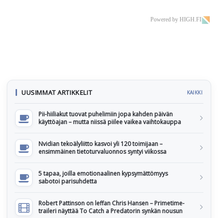
Powered by HIGH.FI
UUSIMMAT ARTIKKELIT
KAIKKI
Pii-hiiliakut tuovat puhelimiin jopa kahden päivän
käyttöajan – mutta niissä piilee vaikea vaihtokauppa
Nvidian tekoälyliitto kasvoi yli 120 toimijaan –
ensimmäinen tietoturvaluonnos syntyi viikossa
5 tapaa, joilla emotionaalinen kypsymättömyys
sabotoi parisuhdetta
Robert Pattinson on leffan Chris Hansen – Primetime-
traileri näyttää To Catch a Predatorin synkän nousun