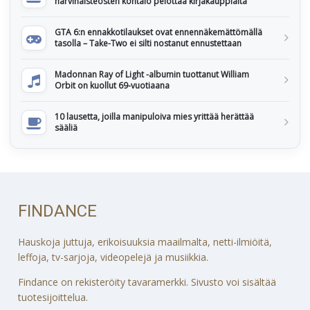
harvinaisteosten kohtalo pelottaa kirjakauppiaita
GTA 6:n ennakkotilaukset ovat ennennäkemättömällä
tasolla – Take-Two ei silti nostanut ennustettaan
Madonnan Ray of Light -albumin tuottanut William
Orbit on kuollut 69-vuotiaana
10 lausetta, joilla manipuloiva mies yrittää herättää
sääliä
FINDANCE
Hauskoja juttuja, erikoisuuksia maailmalta, netti-ilmiöitä,
leffoja, tv-sarjoja, videopelejä ja musiikkia.
Findance on rekisteröity tavaramerkki. Sivusto voi sisältää
tuotesijoittelua.