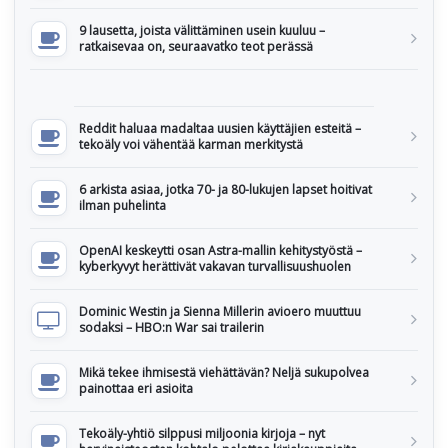
9 lausetta, joista välittäminen usein kuuluu –
ratkaisevaa on, seuraavatko teot perässä
Reddit haluaa madaltaa uusien käyttäjien esteitä –
tekoäly voi vähentää karman merkitystä
6 arkista asiaa, jotka 70- ja 80-lukujen lapset hoitivat
ilman puhelinta
OpenAI keskeytti osan Astra-mallin kehitystyöstä –
kyberkyvyt herättivät vakavan turvallisuushuolen
Dominic Westin ja Sienna Millerin avioero muuttuu
sodaksi – HBO:n War sai trailerin
Mikä tekee ihmisestä viehättävän? Neljä sukupolvea
painottaa eri asioita
Tekoäly-yhtiö silppusi miljoonia kirjoja – nyt