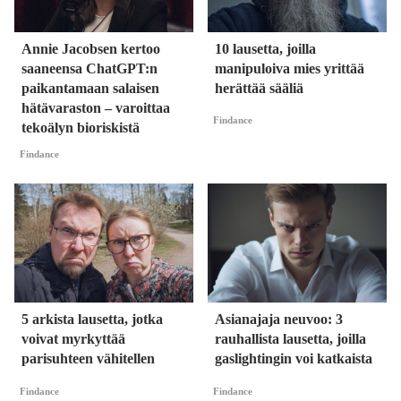
Annie Jacobsen kertoo
10 lausetta, joilla
saaneensa ChatGPT:n
manipuloiva mies yrittää
paikantamaan salaisen
herättää sääliä
hätävaraston – varoittaa
Findance
tekoälyn bioriskistä
Findance
5 arkista lausetta, jotka
Asianajaja neuvoo: 3
voivat myrkyttää
rauhallista lausetta, joilla
parisuhteen vähitellen
gaslightingin voi katkaista
Findance
Findance