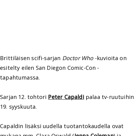
Brittiläisen scifi-sarjan
Doctor Who
-kuvioita on
esitelty eilen San Diegon Comic-Con -
tapahtumassa.
Sarjan 12. tohtori
Peter Capaldi
palaa tv-ruutuihin
19. syyskuuta.
Capaldin lisäksi uudella tuotantokaudella ovat
mukana mm. Clara Oswald (
Jenna Coleman
) ja