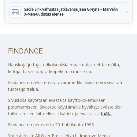
Sadie Sink vahvistaa jatkavansa Jean Greynä – Marvelin
X-Men-uudistus etenee
FINDANCE
Hauskoja juttuja, erikoisuuksia maailmalta, netti-ilmiöitä,
leffoja, tv-sarjoja, videopelejä ja musiikkia.
Findance on rekisteröity tavaramerkki. Sivusto voi sisältää
tuotesijoittelua.
Sivustolla käytetään evästeitä käyttökokemuksen
parantamiseen. Sivustoa käyttämällä hyväksyt evästeiden
tallentamisen laitteellesi. Lisätietoja evästeistä
täällä
.
Findance on perustettu 20. huhtikuuta 1998.
Yhteistyössä: All Over Press, High.fi, Improve Media,