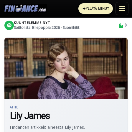
✦
YLLÄTÄ MINUT
KUUNTELEMME NYT
Soittolista: Bilepoppia 2026 - Suomihitit
AIHE
Lily James
Findancen artikkelit aiheesta Lily James.