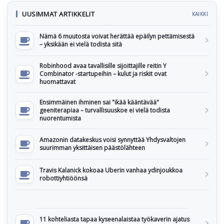
UUSIMMAT ARTIKKELIT
KAIKKI
Nämä 6 muutosta voivat herättää epäilyn pettämisestä
– yksikään ei vielä todista sitä
Robinhood avaa tavallisille sijoittajille reitin Y
Combinator -startupeihin – kulut ja riskit ovat
huomattavat
Ensimmäinen ihminen sai "ikää kääntävää"
geeniterapiaa – turvallisuuskoe ei vielä todista
nuorentumista
Amazonin datakeskus voisi synnyttää Yhdysvaltojen
suurimman yksittäisen päästölähteen
Travis Kalanick kokoaa Uberin vanhaa ydinjoukkoa
robottiyhtiöönsä
11 kohteliasta tapaa kyseenalaistaa työkaverin ajatus