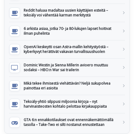
Reddit haluaa madaltaa uusien käyttäjien esteitä –
tekoäly voi vähentää karman merkitystä
6 arkista asiaa, jotka 70- ja 80-lukujen lapset hoitivat
ilman puhelinta
OpenAI keskeytti osan Astra-mallin kehitystyöstä –
kyberkyvyt herättivät vakavan turvallisuushuolen
Dominic Westin ja Sienna Millerin avioero muuttuu
sodaksi – HBO:n War sai trailerin
Mikä tekee ihmisestä viehättävän? Neljä sukupolvea
painottaa eri asioita
Tekoäly-yhtiö silppusi miljoonia kirjoja – nyt
harvinaisteosten kohtalo pelottaa kirjakauppiaita
GTA 6:n ennakkotilaukset ovat ennennäkemättömällä
tasolla – Take-Two ei silti nostanut ennustettaan