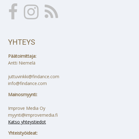
YHTEYS
Päätoimittaja:
Antti Niemelä
juttuvinkki@findance.com
info@findance.com
Mainosmyynti:
Improve Media Oy
myynti@improvemedia.fi
Katso yhteystiedot
Yhteistyöideat: