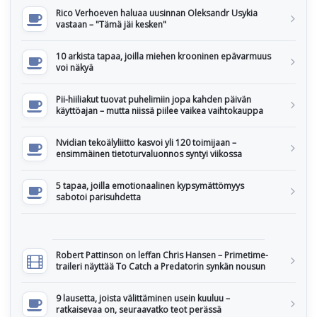
Rico Verhoeven haluaa uusinnan Oleksandr Usykia
vastaan – "Tämä jäi kesken"
10 arkista tapaa, joilla miehen krooninen epävarmuus
voi näkyä
Pii-hiiliakut tuovat puhelimiin jopa kahden päivän
käyttöajan – mutta niissä piilee vaikea vaihtokauppa
Nvidian tekoälyliitto kasvoi yli 120 toimijaan –
ensimmäinen tietoturvaluonnos syntyi viikossa
5 tapaa, joilla emotionaalinen kypsymättömyys
sabotoi parisuhdetta
Robert Pattinson on leffan Chris Hansen – Primetime-
traileri näyttää To Catch a Predatorin synkän nousun
9 lausetta, joista välittäminen usein kuuluu –
ratkaisevaa on, seuraavatko teot perässä