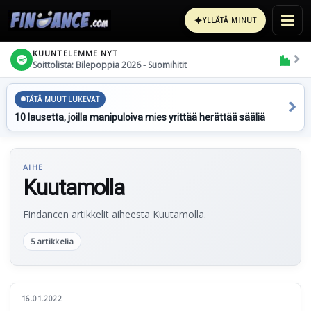
✦
YLLÄTÄ MINUT
KUUNTELEMME NYT
Soittolista: Bilepoppia 2026 - Suomihitit
TÄTÄ MUUT LUKEVAT
10 lausetta, joilla manipuloiva mies yrittää herättää sääliä
AIHE
Kuutamolla
Findancen artikkelit aiheesta Kuutamolla.
5 artikkelia
16.01.2022