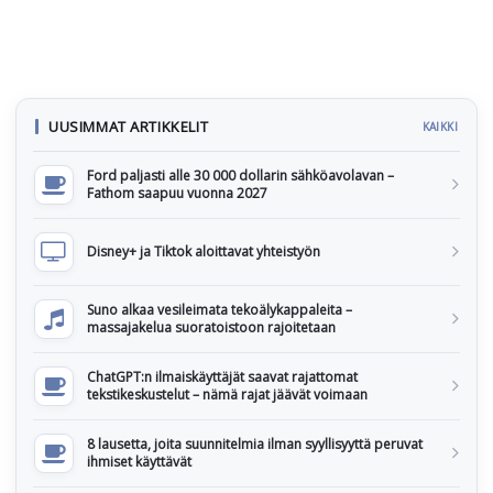
UUSIMMAT ARTIKKELIT
KAIKKI
Ford paljasti alle 30 000 dollarin sähköavolavan –
Fathom saapuu vuonna 2027
Disney+ ja Tiktok aloittavat yhteistyön
Suno alkaa vesileimata tekoälykappaleita –
massajakelua suoratoistoon rajoitetaan
ChatGPT:n ilmaiskäyttäjät saavat rajattomat
tekstikeskustelut – nämä rajat jäävät voimaan
8 lausetta, joita suunnitelmia ilman syyllisyyttä peruvat
ihmiset käyttävät