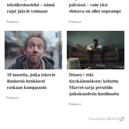
tekstikeskustelut – nämä
päivässä – vain yksi
rajat jäävät voimaan
elokuva on ollut nopeampi
Findance
Findance
10 lausetta, jotka tekevät
Disney+ teki
ihmisestä henkisesti
täyskäännöksen: kehuttu
raskaan kumppanin
Marvel-sarja peruttiin
jatkokaudesta huolimatta
Findance
Findance
Powered by HIGH.FI