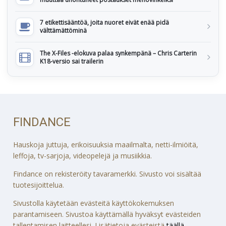
7 etikettisääntöä, joita nuoret eivät enää pidä
välttämättöminä
The X-Files -elokuva palaa synkempänä – Chris Carterin
K18-versio sai trailerin
FINDANCE
Hauskoja juttuja, erikoisuuksia maailmalta, netti-ilmiöitä,
leffoja, tv-sarjoja, videopelejä ja musiikkia.
Findance on rekisteröity tavaramerkki. Sivusto voi sisältää
tuotesijoittelua.
Sivustolla käytetään evästeitä käyttökokemuksen
parantamiseen. Sivustoa käyttämällä hyväksyt evästeiden
tallentamisen laitteellesi. Lisätietoja evästeistä
täällä
.