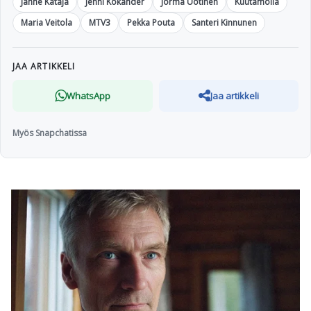
Janne Kataja
Jenni Kokander
Jorma Uotinen
Kuutamolla
Maria Veitola
MTV3
Pekka Pouta
Santeri Kinnunen
JAA ARTIKKELI
WhatsApp
Jaa artikkeli
Myös Snapchatissa