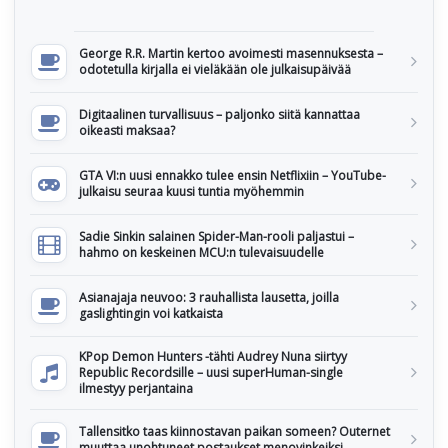
George R.R. Martin kertoo avoimesti masennuksesta –
odotetulla kirjalla ei vieläkään ole julkaisupäivää
Digitaalinen turvallisuus – paljonko siitä kannattaa
oikeasti maksaa?
GTA VI:n uusi ennakko tulee ensin Netflixiin – YouTube-
julkaisu seuraa kuusi tuntia myöhemmin
Sadie Sinkin salainen Spider-Man-rooli paljastui –
hahmo on keskeinen MCU:n tulevaisuudelle
Asianajaja neuvoo: 3 rauhallista lausetta, joilla
gaslightingin voi katkaista
KPop Demon Hunters -tähti Audrey Nuna siirtyy
Republic Recordsille – uusi superHuman-single
ilmestyy perjantaina
Tallensitko taas kiinnostavan paikan someen? Outernet
muuttaa unohtuneet postaukset menovinkeiksi