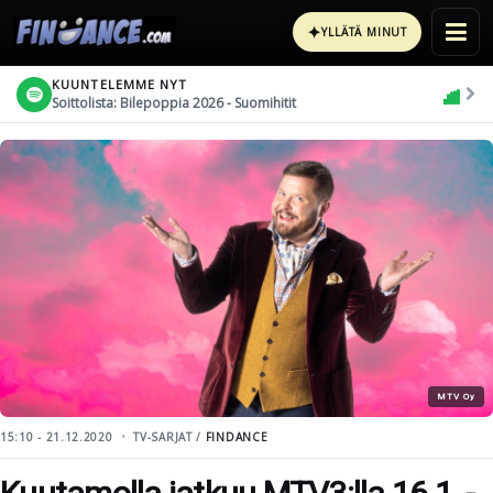
✦
YLLÄTÄ MINUT
KUUNTELEMME NYT
Soittolista: Bilepoppia 2026 - Suomihitit
MTV Oy
15:10 - 21.12.2020
TV-SARJAT /
FINDANCE