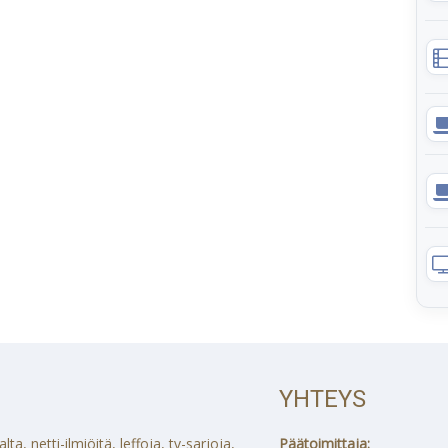
YHTEYS
a, netti-ilmiöitä, leffoja, tv-sarjoja,
Päätoimittaja: