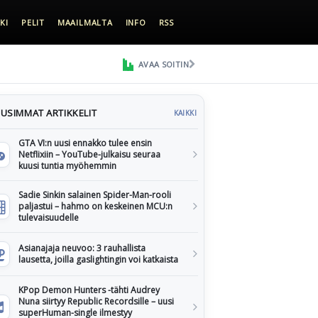
KI
PELIT
MAAILMALTA
INFO
RSS
AVAA SOITIN
USIMMAT ARTIKKELIT
KAIKKI
GTA VI:n uusi ennakko tulee ensin
Netflixiin – YouTube-julkaisu seuraa
kuusi tuntia myöhemmin
Sadie Sinkin salainen Spider-Man-rooli
paljastui – hahmo on keskeinen MCU:n
tulevaisuudelle
Asianajaja neuvoo: 3 rauhallista
lausetta, joilla gaslightingin voi katkaista
KPop Demon Hunters -tähti Audrey
Nuna siirtyy Republic Recordsille – uusi
superHuman-single ilmestyy