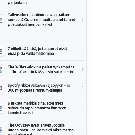
perjantaina
Tallensitko taas kiinnostavan paikan
someen? Outernet muuttaa unohtuneet
postaukset menovinkeiksi
7 etikettisääntöä, joita nuoret eivät
enää pidä välttämättöminä
The X-Files -elokuva palaa synkempänä
– Chris Carterin K18-versio sai trailerin
Spotify rikkoi valtavan rajapyykin – jo
300 miljoonaa Premium-tilaajaa
9 arkista merkkiä siitä, ettei mies
suhtaudu tapailemaansa ihmiseen
kunnioittavasti
The Odyssey avasi Travis Scottille
uuden oven – seuraavaksi tähtäimessä
omat elokuvat