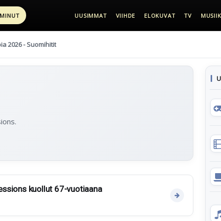
 MINUT
UUSIMMAT
VIIHDE
ELOKUVAT
TV
MUSIIK
pia 2026 - Suomihitit
U
ions.
Sessions kuollut 67-vuotiaana