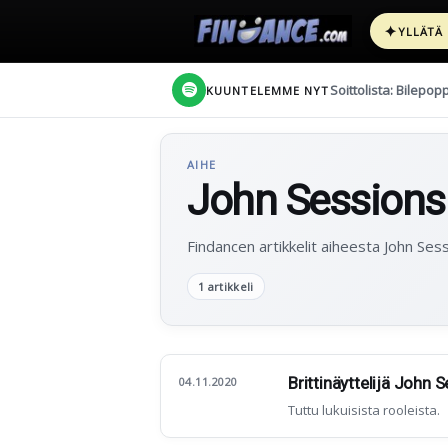
✦
YLLÄTÄ
Soittolista: Bilepop
KUUNTELEMME NYT
AIHE
John Sessions
Findancen artikkelit aiheesta John Sess
1 artikkeli
Brittinäyttelijä John 
04.11.2020
Tuttu lukuisista rooleista.