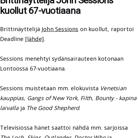
Brittinäyttelijä John Sessions
kuollut 67-vuotiaana
Brittinäyttelijä
John Sessions
on kuollut, raportoi
Deadline
[lähde]
.
Sessions menehtyi sydänsairauteen kotonaan
Lontoossa 67-vuotiaana.
Sessions muistetaan mm. elokuvista
Venetsian
kauppias
,
Gangs of New York
,
Filth
,
Bounty - kapina
laivalla
ja
The Good Shepherd
.
Televisiossa hänet saattoi nähdä mm. sarjoissa
The Loch
,
Skins
,
Outlander
,
Doctor Who
ja