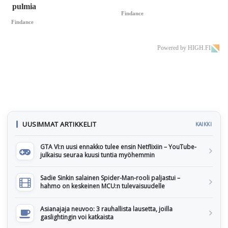
pulmia
Findance
Findance
Powered by HIGH.FI
UUSIMMAT ARTIKKELIT
KAIKKI
GTA VI:n uusi ennakko tulee ensin Netflixiin – YouTube-
julkaisu seuraa kuusi tuntia myöhemmin
Sadie Sinkin salainen Spider-Man-rooli paljastui –
hahmo on keskeinen MCU:n tulevaisuudelle
Asianajaja neuvoo: 3 rauhallista lausetta, joilla
gaslightingin voi katkaista