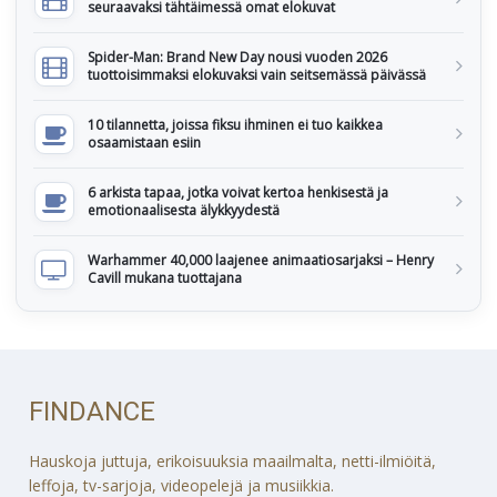
seuraavaksi tähtäimessä omat elokuvat
Spider-Man: Brand New Day nousi vuoden 2026
tuottoisimmaksi elokuvaksi vain seitsemässä päivässä
10 tilannetta, joissa fiksu ihminen ei tuo kaikkea
osaamistaan esiin
6 arkista tapaa, jotka voivat kertoa henkisestä ja
emotionaalisesta älykkyydestä
Warhammer 40,000 laajenee animaatiosarjaksi – Henry
Cavill mukana tuottajana
FINDANCE
Hauskoja juttuja, erikoisuuksia maailmalta, netti-ilmiöitä,
leffoja, tv-sarjoja, videopelejä ja musiikkia.