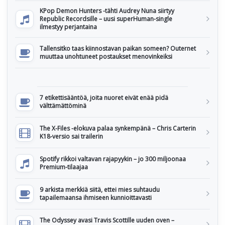
KPop Demon Hunters -tähti Audrey Nuna siirtyy
Republic Recordsille – uusi superHuman-single
ilmestyy perjantaina
Tallensitko taas kiinnostavan paikan someen? Outernet
muuttaa unohtuneet postaukset menovinkeiksi
7 etikettisääntöä, joita nuoret eivät enää pidä
välttämättöminä
The X-Files -elokuva palaa synkempänä – Chris Carterin
K18-versio sai trailerin
Spotify rikkoi valtavan rajapyykin – jo 300 miljoonaa
Premium-tilaajaa
9 arkista merkkiä siitä, ettei mies suhtaudu
tapailemaansa ihmiseen kunnioittavasti
The Odyssey avasi Travis Scottille uuden oven –