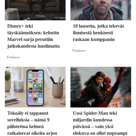
Disney+ teki
10 lausetta, jotka tekevät
täyskäännöksen: kehuttu
ihmisestä henkisesti
Marvel-sarja peruttiin
raskaan kumppanin
jatkokaudesta huolimatta
Findance
Findance
Tekoäly ei tappanut
Uusi Spider-Man teki
sovelluksia – nämä 9
miljardin kuudessa
piilotettua helmeä
päivässä – vain yksi
ratkaisevat oikeita arjen
elokuva on ollut nopeampi