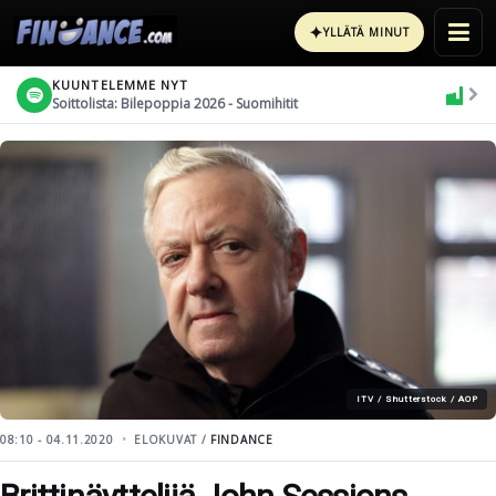
✦
YLLÄTÄ MINUT
KUUNTELEMME NYT
Soittolista: Bilepoppia 2026 - Suomihitit
ITV / Shutterstock / AOP
08:10 - 04.11.2020
ELOKUVAT /
FINDANCE