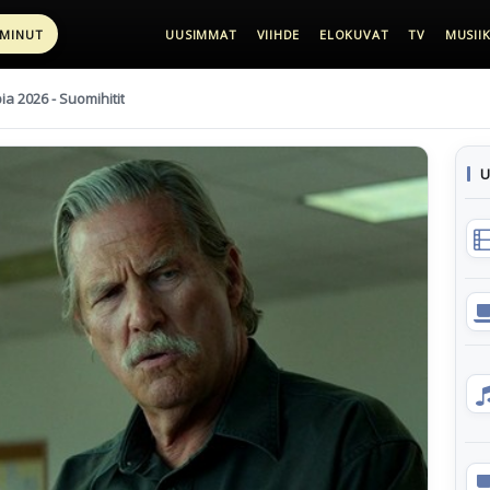
 MINUT
UUSIMMAT
VIIHDE
ELOKUVAT
TV
MUSIIK
pia 2026 - Suomihitit
U