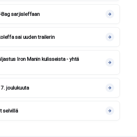
-Bag sarjisleffaan
leffa sai uuden trailerin
jastus Iron Manin kulisseista - yhtä
7. joulukuuta
 selvillä