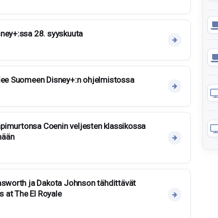
sney+:ssa 28. syyskuuta
ulee Suomeen Disney+:n ohjelmistossa
 läpimurtonsa Coenin veljesten klassikossa
änään
msworth ja Dakota Johnson tähdittävät
es at The El Royale