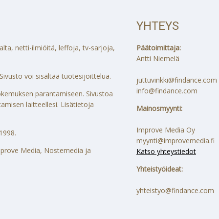
YHTEYS
a, netti-ilmiöitä, leffoja, tv-sarjoja,
Päätoimittaja:
Antti Niemelä
ivusto voi sisältää tuotesijoittelua.
juttuvinkki@findance.com
info@findance.com
ökokemuksen parantamiseen. Sivustoa
misen laitteellesi. Lisätietoja
Mainosmyynti:
Improve Media Oy
1998.
myynti@improvemedia.fi
 Improve Media, Nostemedia ja
Katso yhteystiedot
Yhteistyöideat:
yhteistyo@findance.com