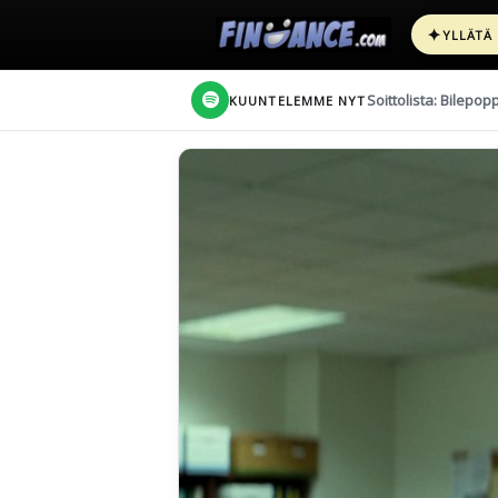
✦
YLLÄTÄ
Soittolista: Bilepop
KUUNTELEMME NYT