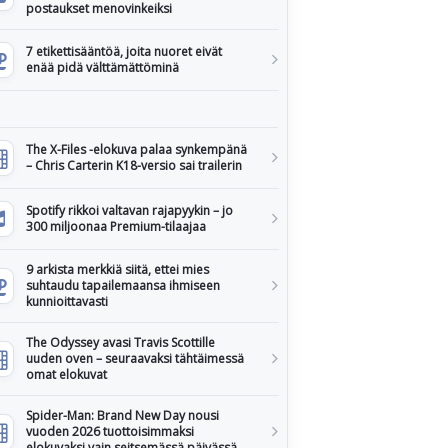
postaukset menovinkeiksi
7 etikettisääntöä, joita nuoret eivät
enää pidä välttämättöminä
The X-Files -elokuva palaa synkempänä
– Chris Carterin K18-versio sai trailerin
Spotify rikkoi valtavan rajapyykin – jo
300 miljoonaa Premium-tilaajaa
9 arkista merkkiä siitä, ettei mies
suhtaudu tapailemaansa ihmiseen
kunnioittavasti
The Odyssey avasi Travis Scottille
uuden oven – seuraavaksi tähtäimessä
omat elokuvat
Spider-Man: Brand New Day nousi
vuoden 2026 tuottoisimmaksi
elokuvaksi vain seitsemässä päivässä