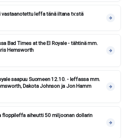
 vastaanotettu leffa tänä iltana tv:stä
ssa Bad Times at the El Royale - tähtinä mm.
hris Hemsworth
Royale saapuu Suomeen 12.10. - leffassa mm.
 Hemsworth, Dakota Johnson ja Jon Hamm
floppileffa aiheutti 50 miljoonan dollarin